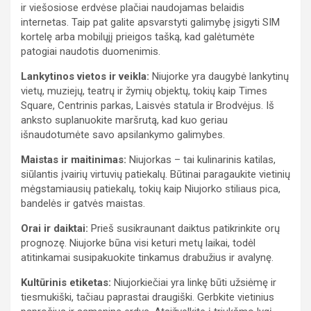
ir viešosiose erdvėse plačiai naudojamas belaidis
internetas. Taip pat galite apsvarstyti galimybę įsigyti SIM
kortelę arba mobilųjį prieigos tašką, kad galėtumėte
patogiai naudotis duomenimis.
Lankytinos vietos ir veikla:
Niujorke yra daugybė lankytinų
vietų, muziejų, teatrų ir žymių objektų, tokių kaip Times
Square, Centrinis parkas, Laisvės statula ir Brodvėjus. Iš
anksto suplanuokite maršrutą, kad kuo geriau
išnaudotumėte savo apsilankymo galimybes.
Maistas ir maitinimas:
Niujorkas – tai kulinarinis katilas,
siūlantis įvairių virtuvių patiekalų. Būtinai paragaukite vietinių
mėgstamiausių patiekalų, tokių kaip Niujorko stiliaus pica,
bandelės ir gatvės maistas.
Orai ir daiktai:
Prieš susikraunant daiktus patikrinkite orų
prognozę. Niujorke būna visi keturi metų laikai, todėl
atitinkamai susipakuokite tinkamus drabužius ir avalynę.
Kultūrinis etiketas:
Niujorkiečiai yra linkę būti užsiėmę ir
tiesmukiški, tačiau paprastai draugiški. Gerbkite vietinius