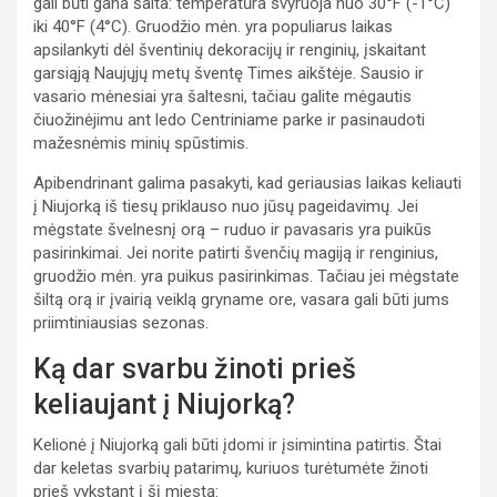
gali būti gana šalta: temperatūra svyruoja nuo 30°F (-1°C)
iki 40°F (4°C). Gruodžio mėn. yra populiarus laikas
apsilankyti dėl šventinių dekoracijų ir renginių, įskaitant
garsiąją Naujųjų metų šventę Times aikštėje. Sausio ir
vasario mėnesiai yra šaltesni, tačiau galite mėgautis
čiuožinėjimu ant ledo Centriniame parke ir pasinaudoti
mažesnėmis minių spūstimis.
Apibendrinant galima pasakyti, kad geriausias laikas keliauti
į Niujorką iš tiesų priklauso nuo jūsų pageidavimų. Jei
mėgstate švelnesnį orą – ruduo ir pavasaris yra puikūs
pasirinkimai. Jei norite patirti švenčių magiją ir renginius,
gruodžio mėn. yra puikus pasirinkimas. Tačiau jei mėgstate
šiltą orą ir įvairią veiklą gryname ore, vasara gali būti jums
priimtiniausias sezonas.
Ką dar svarbu žinoti prieš
keliaujant į Niujorką?
Kelionė į Niujorką gali būti įdomi ir įsimintina patirtis. Štai
dar keletas svarbių patarimų, kuriuos turėtumėte žinoti
prieš vykstant į šį miestą: