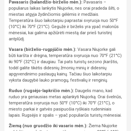
Pavasaris (balandžio-birželio mėn.):
Pavasaris –
populiarus laikas lankytis Niujorke, nes orai pradeda šilti, o
miestas atgyja žydinčiomis gėlėmis ir medžiais.
Temperatūra šiuo laikotarpiu paprastai svyruoja nuo 50°F
(10°C) iki 70°F (21°C). Gegužė ir birželis yra ypač malonūs
mėnesiai, kai galima apžiūrėti miestą dar prieš turistinį
antplūdį.
Vasara (birželio-rugpjūčio mėn.):
Vasara Niujorke gali
būti karšta ir drėgna, temperatūra svyruoja nuo 70°F (21°C)
iki 90°F (32°C) ir daugiau. Tai pats turistų sezono įkarštis,
todėl galite tikėtis didesnių žmonių minių ir didesnių
apgyvendinimo paslaugų kainų. Tačiau šiuo laikotarpiu
vyksta daugybė lauko pramogų, festivalių ir renginių.
Ruduo (rugsėjo-lapkričio mėn.):
Daugelis mano, kad
ruduo yra geriausias metas aplankyti Niujorką. Orai švelnūs,
temperatūra svyruoja nuo 50°F (10°C) iki 70°F (21°C), o
miesto parkai ir gatvės pasipuošia ryškiais rudeniniais
lapais. Rugsėjis ir spalis – ypač populiarūs turistų mėnesiai.
Žiemą (nuo gruodžio iki vasario mėn.):
Žiema Niujorke