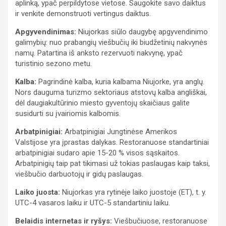
aplinką, ypač perpildytose vietose. Saugokite savo daiktus
ir venkite demonstruoti vertingus daiktus.
Apgyvendinimas:
Niujorkas siūlo daugybę apgyvendinimo
galimybių: nuo prabangių viešbučių iki biudžetinių nakvynės
namų. Patartina iš anksto rezervuoti nakvynę, ypač
turistinio sezono metu.
Kalba:
Pagrindinė kalba, kuria kalbama Niujorke, yra anglų.
Nors dauguma turizmo sektoriaus atstovų kalba angliškai,
dėl daugiakultūrinio miesto gyventojų skaičiaus galite
susidurti su įvairiomis kalbomis.
Arbatpinigiai:
Arbatpinigiai Jungtinėse Amerikos
Valstijose yra įprastas dalykas. Restoranuose standartiniai
arbatpinigiai sudaro apie 15-20 % visos sąskaitos.
Arbatpinigių taip pat tikimasi už tokias paslaugas kaip taksi,
viešbučio darbuotojų ir gidų paslaugas.
Laiko juosta:
Niujorkas yra rytinėje laiko juostoje (ET), t. y.
UTC-4 vasaros laiku ir UTC-5 standartiniu laiku.
Belaidis internetas ir ryšys:
Viešbučiuose, restoranuose