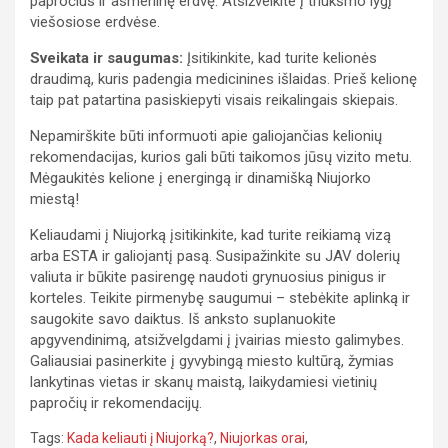
papročius ir asmeninę erdvę. Atsižvelkite į triukšmo lygį
viešosiose erdvėse.
Sveikata ir saugumas:
Įsitikinkite, kad turite kelionės
draudimą, kuris padengia medicinines išlaidas. Prieš kelionę
taip pat patartina pasiskiepyti visais reikalingais skiepais.
Nepamirškite būti informuoti apie galiojančias kelionių
rekomendacijas, kurios gali būti taikomos jūsų vizito metu.
Mėgaukitės kelione į energingą ir dinamišką Niujorko
miestą!
Keliaudami į Niujorką įsitikinkite, kad turite reikiamą vizą
arba ESTA ir galiojantį pasą. Susipažinkite su JAV dolerių
valiuta ir būkite pasirengę naudoti grynuosius pinigus ir
korteles. Teikite pirmenybę saugumui – stebėkite aplinką ir
saugokite savo daiktus. Iš anksto suplanuokite
apgyvendinimą, atsižvelgdami į įvairias miesto galimybes.
Galiausiai pasinerkite į gyvybingą miesto kultūrą, žymias
lankytinas vietas ir skanų maistą, laikydamiesi vietinių
papročių ir rekomendacijų.
Tags:
Kada keliauti į Niujorką?
,
Niujorkas orai
,