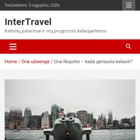
Skip
Trečiadienis, 5 rugpjūčio, 2026
to
content
InterTravel
Kelionių patarimai ir orų prognozės keliaujantiems
Home
Orai užsienyje
Orai Niujorke – kada geriausia keliauti?