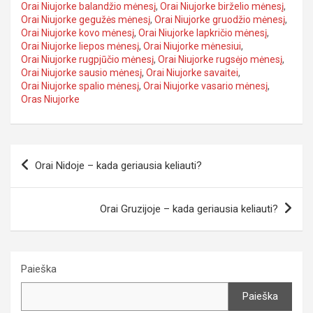
Orai Niujorke balandžio mėnesį
,
Orai Niujorke birželio mėnesį
,
Orai Niujorke gegužės mėnesį
,
Orai Niujorke gruodžio mėnesį
,
Orai Niujorke kovo mėnesį
,
Orai Niujorke lapkričio mėnesį
,
Orai Niujorke liepos mėnesį
,
Orai Niujorke mėnesiui
,
Orai Niujorke rugpjūčio mėnesį
,
Orai Niujorke rugsėjo mėnesį
,
Orai Niujorke sausio mėnesį
,
Orai Niujorke savaitei
,
Orai Niujorke spalio mėnesį
,
Orai Niujorke vasario mėnesį
,
Oras Niujorke
Navigacija
Orai Nidoje – kada geriausia keliauti?
tarp
įrašų
Orai Gruzijoje – kada geriausia keliauti?
Paieška
Paieška