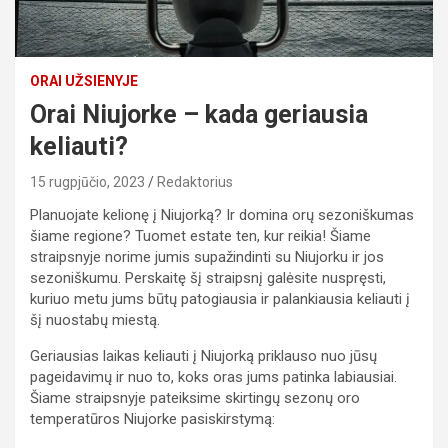
ORAI UŽSIENYJE
Orai Niujorke – kada geriausia
keliauti?
15 rugpjūčio, 2023
Redaktorius
Planuojate kelionę į Niujorką? Ir domina orų sezoniškumas
šiame regione? Tuomet estate ten, kur reikia! Šiame
straipsnyje norime jumis supažindinti su Niujorku ir jos
sezoniškumu. Perskaitę šį straipsnį galėsite nuspręsti,
kuriuo metu jums būtų patogiausia ir palankiausia keliauti į
šį nuostabų miestą.
Geriausias laikas keliauti į Niujorką priklauso nuo jūsų
pageidavimų ir nuo to, koks oras jums patinka labiausiai.
Šiame straipsnyje pateiksime skirtingų sezonų oro
temperatūros Niujorke pasiskirstymą: