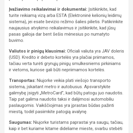
Įvažiavimo reikalavimai ir dokumentai:
Įsitikinkite, kad
turite reikiamą vizą arba ESTA (Elektroninė kelionių leidimų
sistema), jei esate bevizio režimo šalies pilietis. Patikrinkite
naujausius atvykimo reikalavimus ir įsitikinkite, kad jūsų
pasas galioja dar bent šešis mėnesius po numatyto
buvimo.
Valiutos ir pinigų klausimai:
Oficiali valiuta yra JAV doleris
(USD). Kredito ir debeto kortelės yra plačiai priimamos,
tačiau verta turėti grynųjų pinigų smulkesniems pirkiniams
ir vietoms, kuriose gali būti nepriimamos kortelės.
Transportas:
Niujorke veikia plati viešojo transporto
sistema, įskaitant metro ir autobusus. Apsvarstykite
galimybę įsigyti „MetroCard”, kad būtų patogu juo naudotis.
Taip pat galima naudotis taksi ir dalijimosi automobiliu
paslaugomis. Vaikščiojimas yra įprastas būdas pažinti
miestą, todėl pasiimkite patogią avalynę.
Saugumas:
Niujorke turistams paprastai yra saugu, tačiau,
kaip ir bet kuriame kitame dideliame mieste, svarbu stebėti