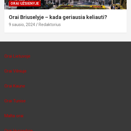
ORAI UŽSIENYJE
Orai Briuselyje – kada geriausia keliauti?
9 sausio, 2024
Redaktorius
Orai Lietuvoje
Orai Vilniuje
Orai Kaune
Orai Tunise
Malta orai
Orai Hurgadoje