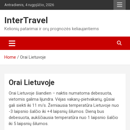
Skip
Antradienis, 4 rugpjūčio, 2026
to
content
InterTravel
Kelionių patarimai ir orų prognozės keliaujantiems
Home
Orai Lietuvoje
Orai Lietuvoje
Orai Lietuvoje šiandien – naktis numatoma debesuota,
vietomis galima lijundra. Vėjas vakarų-pietvakarių, gūsiai
gali siekti iki 11 m/s. Žemiausia temperatūra Lietuvoje nuo
-3 laipsnio šalčio iki +4 laipsnių šilumos. Dieną bus
debesuota, aukščiausia temperatūra nuo 1 laipsnio šalčio
iki 5 laipsnių šilumos.