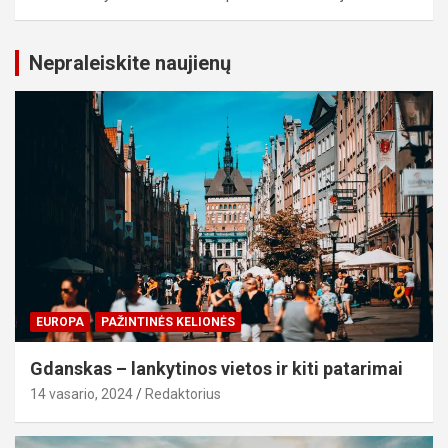
Nepraleiskite naujienų
EUROPA
PAŽINTINĖS KELIONĖS
Gdanskas – lankytinos vietos ir kiti patarimai
14 vasario, 2024
Redaktorius