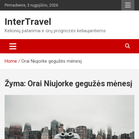
Skip
Pirmadienis, 3 rugpjūčio, 2026
to
content
InterTravel
Kelionių patarimai ir orų prognozės keliaujantiems
Home
Orai Niujorke gegužės mėnesį
Žyma:
Orai Niujorke gegužės mėnesį