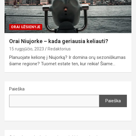
ORAI UŽSIENYJE
Orai Niujorke – kada geriausia keliauti?
15 rugpjūčio, 2023
Redaktorius
Planuojate kelionę į Niujorką? Ir domina orų sezoniškumas
šiame regione? Tuomet estate ten, kur reikia! Šiame…
Paieška
Paieška