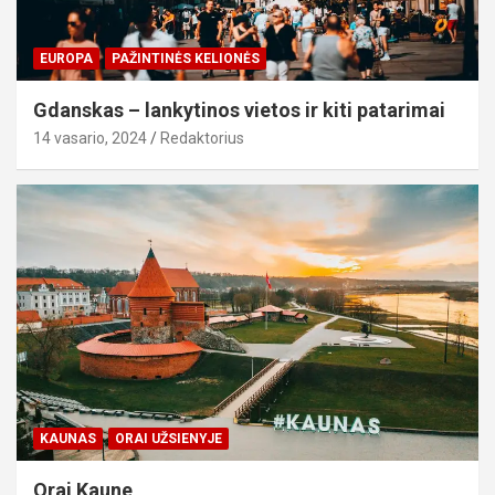
EUROPA
PAŽINTINĖS KELIONĖS
Gdanskas – lankytinos vietos ir kiti patarimai
14 vasario, 2024
Redaktorius
KAUNAS
ORAI UŽSIENYJE
Orai Kaune