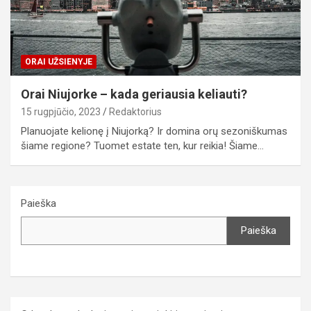
ORAI UŽSIENYJE
Orai Niujorke – kada geriausia keliauti?
15 rugpjūčio, 2023
Redaktorius
Planuojate kelionę į Niujorką? Ir domina orų sezoniškumas
šiame regione? Tuomet estate ten, kur reikia! Šiame…
Paieška
Paieška