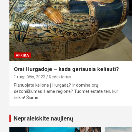
AFRIKA
Orai Hurgadoje – kada geriausia keliauti?
1 rugpjūčio, 2023
Redaktorius
Planuojate kelionę į Hurgadą? Ir domina orų
sezoniškumas šiame regione? Tuomet estate ten, kur
reikia! Šiame…
Nepraleiskite naujienų