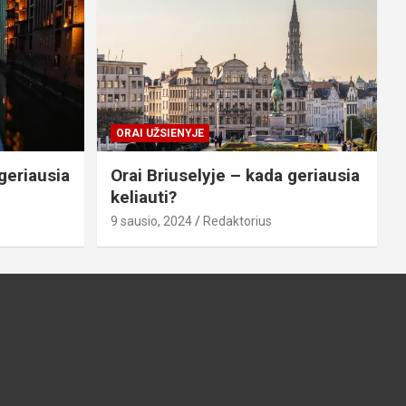
ORAI UŽSIENYJE
geriausia
Orai Briuselyje – kada geriausia
keliauti?
9 sausio, 2024
Redaktorius