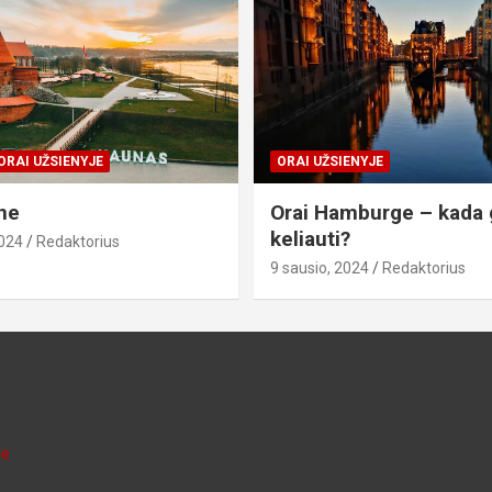
ORAI UŽSIENYJE
ORAI UŽSIENYJE
ne
Orai Hamburge – kada 
keliauti?
2024
Redaktorius
9 sausio, 2024
Redaktorius
je