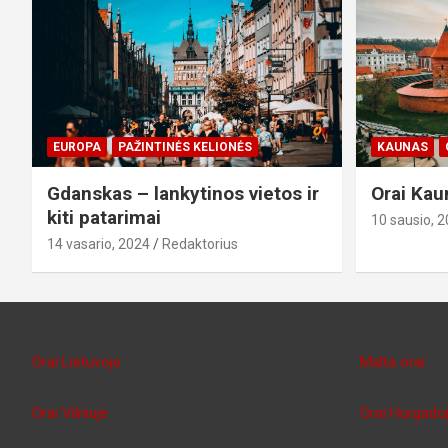
EUROPA
PAŽINTINĖS KELIONĖS
KAUNAS
Gdanskas – lankytinos vietos ir
Orai Kau
kiti patarimai
10 sausio, 
14 vasario, 2024
Redaktorius
Orai Lietuvoje
Malta orai
Orai Vilniuje
Orai Hurgado