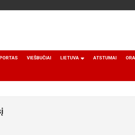
PORTAS
VIEŠBUČIAI
LIETUVA
ATSTUMAI
ORA
į