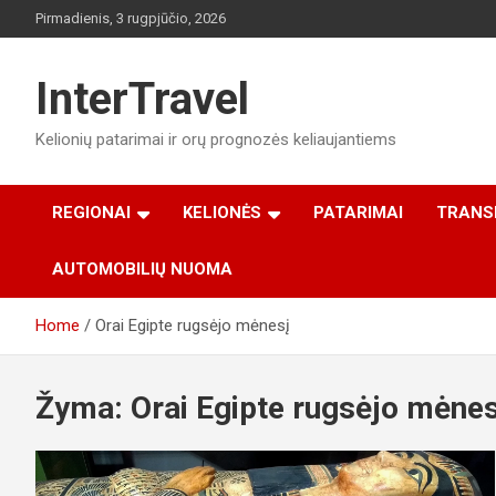
Skip
Pirmadienis, 3 rugpjūčio, 2026
to
content
InterTravel
Kelionių patarimai ir orų prognozės keliaujantiems
REGIONAI
KELIONĖS
PATARIMAI
TRANS
AUTOMOBILIŲ NUOMA
Home
Orai Egipte rugsėjo mėnesį
Žyma:
Orai Egipte rugsėjo mėnes