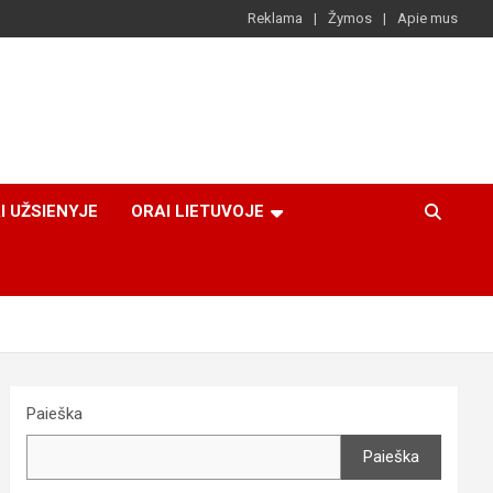
Reklama
Žymos
Apie mus
I UŽSIENYJE
ORAI LIETUVOJE
Paieška
Paieška