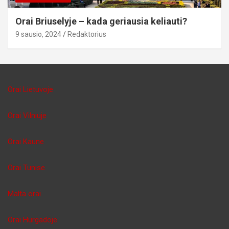
Orai Briuselyje – kada geriausia keliauti?
9 sausio, 2024
Redaktorius
Orai Lietuvoje
Orai Vilniuje
Orai Kaune
Orai Tunise
Malta orai
Orai Hurgadoje