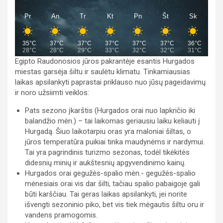
Pr
An
Tr
Kt
Pn
Št
Sk
35°C
37°C
37°C
37°C
37°C
37°C
36°C
28°C
28°C
29°C
33°C
32°C
32°C
31°C
Egipto Raudonosios jūros pakrantėje esantis Hurgados
miestas garsėja šiltu ir saulėtu klimatu. Tinkamiausias
laikas apsilankyti paprastai priklauso nuo jūsų pageidavimų
ir noro užsiimti veiklos:
Pats sezono įkarštis (Hurgados orai nuo lapkričio iki
balandžio mėn.) – tai laikomas geriausiu laiku keliauti į
Hurgadą. Šiuo laikotarpiu oras yra maloniai šiltas, o
jūros temperatūra puikiai tinka maudynėms ir nardymui.
Tai yra pagrindinis turizmo sezonas, todėl tikėkitės
didesnių minių ir aukštesnių apgyvendinimo kainų.
Hurgados orai gegužės-spalio mėn.- gegužės-spalio
mėnesiais orai vis dar šilti, tačiau spalio pabaigoje gali
būti karščiau. Tai geras laikas apsilankyti, jei norite
išvengti sezoninio piko, bet vis tiek mėgautis šiltu oru ir
vandens pramogomis.