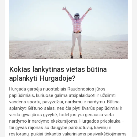
Kokias lankytinas vietas būtina
aplankyti Hurgadoje?
Hurgada garsėja nuostabiais Raudonosios jūros
paplūdimiais, kuriuose galima atsipalaiduoti ir užsiimti
vandens sportu, pavyzdžiui, nardymu ir nardymu. Būtina
aplankyti Giftuno salas, nes čia plyti švarūs paplūdimiai ir
verda gyva jūros gyvybė, todėl jos yra geriausia vieta
nardymo ir nardymo ekskursijoms. Hurgados prieplauka –
tai gyvas rajonas su daugybe parduotuvių, kavinių ir
restoranų, puikiai tinkantis vakariniams pasivaikščiojimams