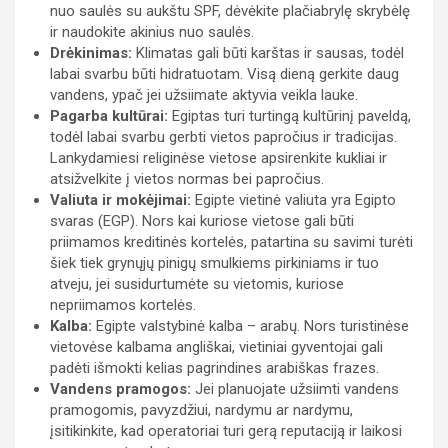
nuo saulės su aukštu SPF, dėvėkite plačiabrylę skrybėlę
ir naudokite akinius nuo saulės.
Drėkinimas:
Klimatas gali būti karštas ir sausas, todėl
labai svarbu būti hidratuotam. Visą dieną gerkite daug
vandens, ypač jei užsiimate aktyvia veikla lauke.
Pagarba kultūrai:
Egiptas turi turtingą kultūrinį paveldą,
todėl labai svarbu gerbti vietos papročius ir tradicijas.
Lankydamiesi religinėse vietose apsirenkite kukliai ir
atsižvelkite į vietos normas bei papročius.
Valiuta ir mokėjimai:
Egipte vietinė valiuta yra Egipto
svaras (EGP). Nors kai kuriose vietose gali būti
priimamos kreditinės kortelės, patartina su savimi turėti
šiek tiek grynųjų pinigų smulkiems pirkiniams ir tuo
atveju, jei susidurtumėte su vietomis, kuriose
nepriimamos kortelės.
Kalba:
Egipte valstybinė kalba – arabų. Nors turistinėse
vietovėse kalbama angliškai, vietiniai gyventojai gali
padėti išmokti kelias pagrindines arabiškas frazes.
Vandens pramogos:
Jei planuojate užsiimti vandens
pramogomis, pavyzdžiui, nardymu ar nardymu,
įsitikinkite, kad operatoriai turi gerą reputaciją ir laikosi