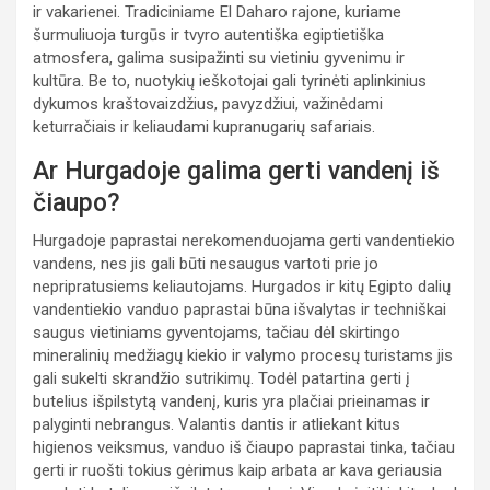
ir vakarienei. Tradiciniame El Daharo rajone, kuriame
šurmuliuoja turgūs ir tvyro autentiška egiptietiška
atmosfera, galima susipažinti su vietiniu gyvenimu ir
kultūra. Be to, nuotykių ieškotojai gali tyrinėti aplinkinius
dykumos kraštovaizdžius, pavyzdžiui, važinėdami
keturračiais ir keliaudami kupranugarių safariais.
Ar Hurgadoje galima gerti vandenį iš
čiaupo?
Hurgadoje paprastai nerekomenduojama gerti vandentiekio
vandens, nes jis gali būti nesaugus vartoti prie jo
nepripratusiems keliautojams. Hurgados ir kitų Egipto dalių
vandentiekio vanduo paprastai būna išvalytas ir techniškai
saugus vietiniams gyventojams, tačiau dėl skirtingo
mineralinių medžiagų kiekio ir valymo procesų turistams jis
gali sukelti skrandžio sutrikimų. Todėl patartina gerti į
butelius išpilstytą vandenį, kuris yra plačiai prieinamas ir
palyginti nebrangus. Valantis dantis ir atliekant kitus
higienos veiksmus, vanduo iš čiaupo paprastai tinka, tačiau
gerti ir ruošti tokius gėrimus kaip arbata ar kava geriausia