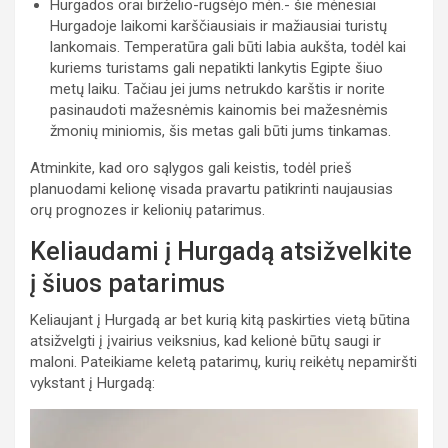
Hurgados orai birželio-rugsėjo mėn.- šie mėnesiai
Hurgadoje laikomi karščiausiais ir mažiausiai turistų
lankomais. Temperatūra gali būti labia aukšta, todėl kai
kuriems turistams gali nepatikti lankytis Egipte šiuo
metų laiku. Tačiau jei jums netrukdo karštis ir norite
pasinaudoti mažesnėmis kainomis bei mažesnėmis
žmonių miniomis, šis metas gali būti jums tinkamas.
Atminkite, kad oro sąlygos gali keistis, todėl prieš
planuodami kelionę visada pravartu patikrinti naujausias
orų prognozes ir kelionių patarimus.
Keliaudami į Hurgadą atsižvelkite
į šiuos patarimus
Keliaujant į Hurgadą ar bet kurią kitą paskirties vietą būtina
atsižvelgti į įvairius veiksnius, kad kelionė būtų saugi ir
maloni. Pateikiame keletą patarimų, kurių reikėtų nepamiršti
vykstant į Hurgadą: