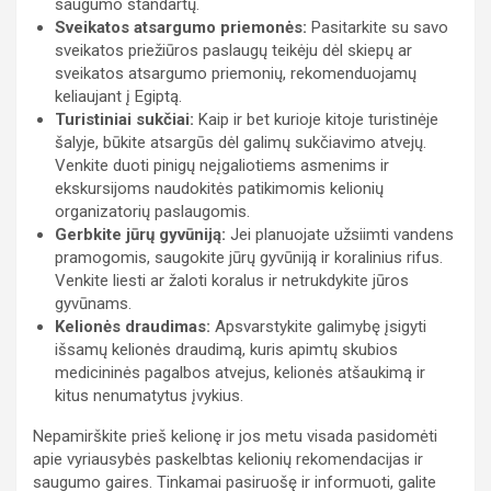
saugumo standartų.
Sveikatos atsargumo priemonės:
Pasitarkite su savo
sveikatos priežiūros paslaugų teikėju dėl skiepų ar
sveikatos atsargumo priemonių, rekomenduojamų
keliaujant į Egiptą.
Turistiniai sukčiai:
Kaip ir bet kurioje kitoje turistinėje
šalyje, būkite atsargūs dėl galimų sukčiavimo atvejų.
Venkite duoti pinigų neįgaliotiems asmenims ir
ekskursijoms naudokitės patikimomis kelionių
organizatorių paslaugomis.
Gerbkite jūrų gyvūniją:
Jei planuojate užsiimti vandens
pramogomis, saugokite jūrų gyvūniją ir koralinius rifus.
Venkite liesti ar žaloti koralus ir netrukdykite jūros
gyvūnams.
Kelionės draudimas:
Apsvarstykite galimybę įsigyti
išsamų kelionės draudimą, kuris apimtų skubios
medicininės pagalbos atvejus, kelionės atšaukimą ir
kitus nenumatytus įvykius.
Nepamirškite prieš kelionę ir jos metu visada pasidomėti
apie vyriausybės paskelbtas kelionių rekomendacijas ir
saugumo gaires. Tinkamai pasiruošę ir informuoti, galite