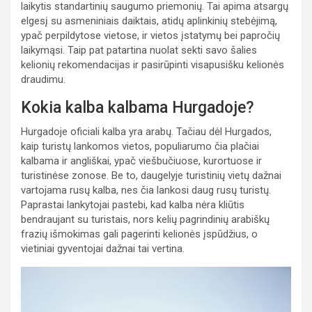
laikytis standartinių saugumo priemonių. Tai apima atsargų
elgesį su asmeniniais daiktais, atidų aplinkinių stebėjimą,
ypač perpildytose vietose, ir vietos įstatymų bei papročių
laikymąsi. Taip pat patartina nuolat sekti savo šalies
kelionių rekomendacijas ir pasirūpinti visapusišku kelionės
draudimu.
Kokia kalba kalbama Hurgadoje?
Hurgadoje oficiali kalba yra arabų. Tačiau dėl Hurgados,
kaip turistų lankomos vietos, populiarumo čia plačiai
kalbama ir angliškai, ypač viešbučiuose, kurortuose ir
turistinėse zonose. Be to, daugelyje turistinių vietų dažnai
vartojama rusų kalba, nes čia lankosi daug rusų turistų.
Paprastai lankytojai pastebi, kad kalba nėra kliūtis
bendraujant su turistais, nors kelių pagrindinių arabiškų
frazių išmokimas gali pagerinti kelionės įspūdžius, o
vietiniai gyventojai dažnai tai vertina.