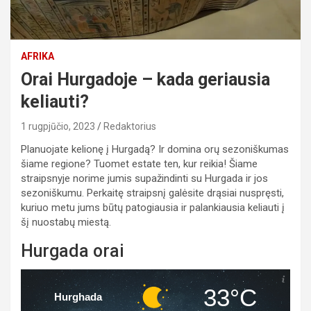
AFRIKA
Orai Hurgadoje – kada geriausia
keliauti?
1 rugpjūčio, 2023
Redaktorius
Planuojate kelionę į Hurgadą? Ir domina orų sezoniškumas
šiame regione? Tuomet estate ten, kur reikia! Šiame
straipsnyje norime jumis supažindinti su Hurgada ir jos
sezoniškumu. Perkaitę straipsnį galėsite drąsiai nuspręsti,
kuriuo metu jums būtų patogiausia ir palankiausia keliauti į
šį nuostabų miestą.
Hurgada orai
33°C
Hurghada