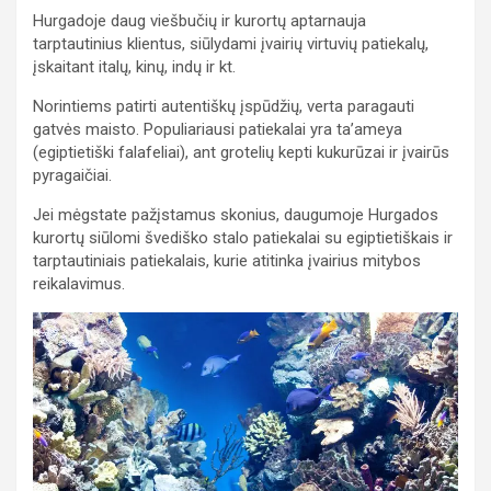
Hurgadoje daug viešbučių ir kurortų aptarnauja
tarptautinius klientus, siūlydami įvairių virtuvių patiekalų,
įskaitant italų, kinų, indų ir kt.
Norintiems patirti autentiškų įspūdžių, verta paragauti
gatvės maisto. Populiariausi patiekalai yra ta’ameya
(egiptietiški falafeliai), ant grotelių kepti kukurūzai ir įvairūs
pyragaičiai.
Jei mėgstate pažįstamus skonius, daugumoje Hurgados
kurortų siūlomi švediško stalo patiekalai su egiptietiškais ir
tarptautiniais patiekalais, kurie atitinka įvairius mitybos
reikalavimus.