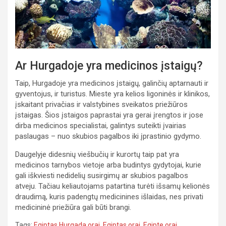
Ar Hurgadoje yra medicinos įstaigų?
Taip, Hurgadoje yra medicinos įstaigų, galinčių aptarnauti ir
gyventojus, ir turistus. Mieste yra kelios ligoninės ir klinikos,
įskaitant privačias ir valstybines sveikatos priežiūros
įstaigas. Šios įstaigos paprastai yra gerai įrengtos ir jose
dirba medicinos specialistai, galintys suteikti įvairias
paslaugas – nuo skubios pagalbos iki įprastinio gydymo.
Daugelyje didesnių viešbučių ir kurortų taip pat yra
medicinos tarnybos vietoje arba budintys gydytojai, kurie
gali iškviesti nedidelių susirgimų ar skubios pagalbos
atveju. Tačiau keliautojams patartina turėti išsamų kelionės
draudimą, kuris padengtų medicinines išlaidas, nes privati
medicininė priežiūra gali būti brangi.
Tags:
Egiptas Hurgada orai
,
Egiptas orai
,
Egipte orai
,