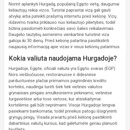
Norint aplankyti Hurgadą, populiarią Egipto vietą, daugumai
keliautojų reikia vizos. Turistai paprastai vizą gali gauti
atvykę arba pateikti prašymą internetu prieš kelionę. Vizų
išdavimo tvarka priklauso nuo keliautojo pilietybės, todėl
būtina pasidomėti konkrečiais savo šalies reikalavimais.
Daugelio tautybių asmenims vienkartinė turistinė viza
galioja iki 30 dienų. Prieš kelionę patartina pasitikslinti
naujausią informaciją apie vizas ir visus kelionių patarimus.
Kokia valiuta naudojama Hurgadoje?
Hurgadoje, Egipte, oficiali valiuta yra Egipto svaras (EGP).
Nors viešbučiuose, restoranuose ir didesnėse
parduotuvėse plačiai priimamos pagrindinės kredito
kortelės, naudinga turėti šiek tiek vietinės valiutos
grynaisiais pinigais smulkesniems pirkiniams, vietinėse
turgavietėse arba tose vietose, kur atsiskaitymai
kortelėmis gali būti nepriimami. Visoje Hurgadoje lengvai
pasiekiami bankomatai, todėl prireikus patogu išsigryninti
grynųjų pinigų. Visada pravartu prieš kelionę pasitikrinti
dabartinius valiutų kursus, kad galėtumėte geriau planuoti
biudžetą.