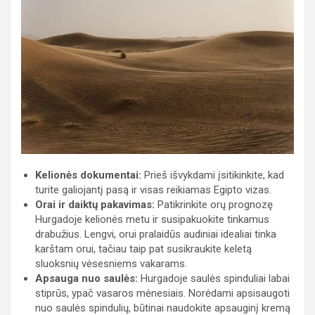
Kelionės dokumentai:
Prieš išvykdami įsitikinkite, kad
turite galiojantį pasą ir visas reikiamas Egipto vizas.
Orai ir daiktų pakavimas:
Patikrinkite orų prognozę
Hurgadoje kelionės metu ir susipakuokite tinkamus
drabužius. Lengvi, orui pralaidūs audiniai idealiai tinka
karštam orui, tačiau taip pat susikraukite keletą
sluoksnių vėsesniems vakarams.
Apsauga nuo saulės:
Hurgadoje saulės spinduliai labai
stiprūs, ypač vasaros mėnesiais. Norėdami apsisaugoti
nuo saulės spindulių, būtinai naudokite apsauginį kremą