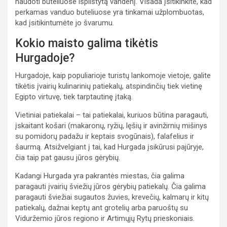
naudoti buteliuose išpilstytą vandenį. Visada įsitikinkite, kad
perkamas vanduo buteliuose yra tinkamai užplombuotas,
kad įsitikintumėte jo švarumu.
Kokio maisto galima tikėtis
Hurgadoje?
Hurgadoje, kaip populiarioje turistų lankomoje vietoje, galite
tikėtis įvairių kulinarinių patiekalų, atspindinčių tiek vietinę
Egipto virtuvę, tiek tarptautinę įtaką.
Vietiniai patiekalai – tai patiekalai, kuriuos būtina paragauti,
įskaitant košari (makaronų, ryžių, lęšių ir avinžirnių mišinys
su pomidorų padažu ir keptais svogūnais), falafelius ir
šaurmą. Atsižvelgiant į tai, kad Hurgada įsikūrusi pajūryje,
čia taip pat gausu jūros gėrybių.
Kadangi Hurgada yra pakrantės miestas, čia galima
paragauti įvairių šviežių jūros gėrybių patiekalų. Čia galima
paragauti šviežiai sugautos žuvies, krevečių, kalmarų ir kitų
patiekalų, dažnai keptų ant grotelių arba paruoštų su
Viduržemio jūros regiono ir Artimųjų Rytų prieskoniais.