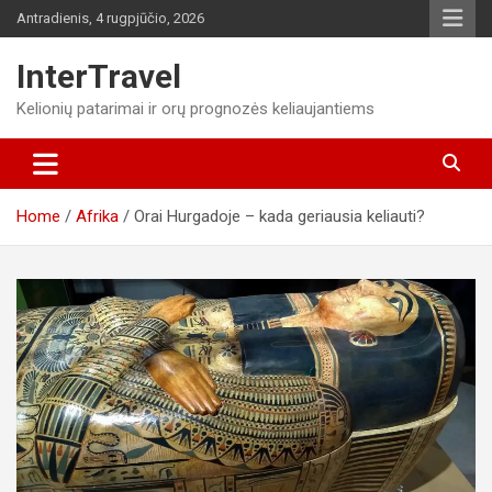
Skip
Antradienis, 4 rugpjūčio, 2026
to
content
InterTravel
Kelionių patarimai ir orų prognozės keliaujantiems
Home
Afrika
Orai Hurgadoje – kada geriausia keliauti?