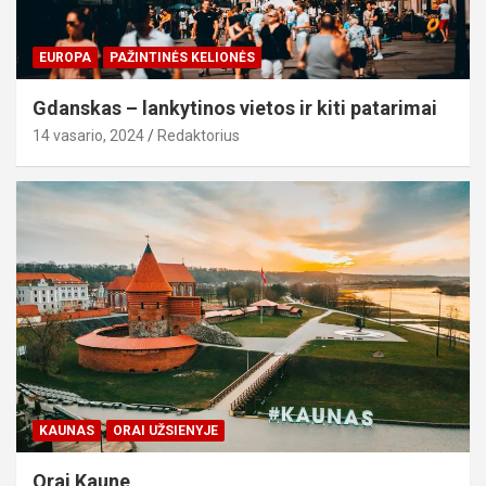
EUROPA
PAŽINTINĖS KELIONĖS
Gdanskas – lankytinos vietos ir kiti patarimai
14 vasario, 2024
Redaktorius
KAUNAS
ORAI UŽSIENYJE
Orai Kaune