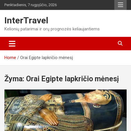
Skip
Penktadienis, 7 rugpjūčio, 2026
to
content
InterTravel
Kelionių patarimai ir orų prognozės keliaujantiems
Home
Orai Egipte lapkričio mėnesį
Žyma:
Orai Egipte lapkričio mėnesį