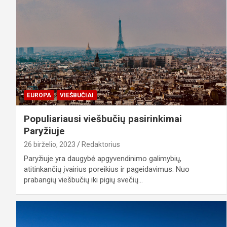
EUROPA
VIEŠBUČIAI
Populiariausi viešbučių pasirinkimai
Paryžiuje
26 birželio, 2023
Redaktorius
Paryžiuje yra daugybė apgyvendinimo galimybių,
atitinkančių įvairius poreikius ir pageidavimus. Nuo
prabangių viešbučių iki pigių svečių…