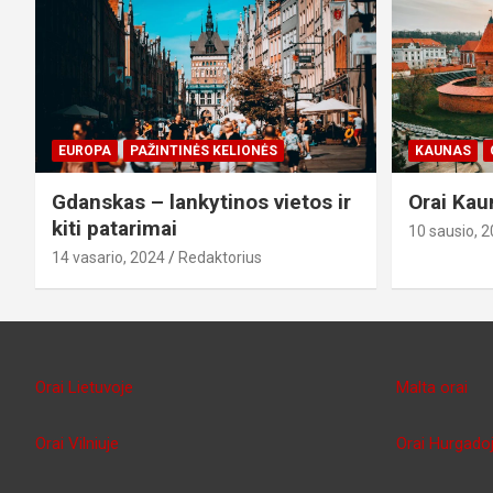
EUROPA
PAŽINTINĖS KELIONĖS
KAUNAS
Gdanskas – lankytinos vietos ir
Orai Kau
kiti patarimai
10 sausio, 
14 vasario, 2024
Redaktorius
Orai Lietuvoje
Malta orai
Orai Vilniuje
Orai Hurgado