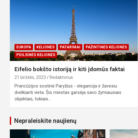
EUROPA
KELIONĖS
PATARIMAI
PAŽINTINĖS KELIONĖS
POILSINĖS KELIONĖS
Eifelio bokšto istoriją ir kiti įdomūs faktai
21 birželio, 2023
Redaktorius
Prancūzijos sostinė Paryžius - elegancija ir žavesiu
dvelkianti vieta. Šis miestas garsėja savo žymiausiais
objektais, tokiais…
Nepraleiskite naujienų