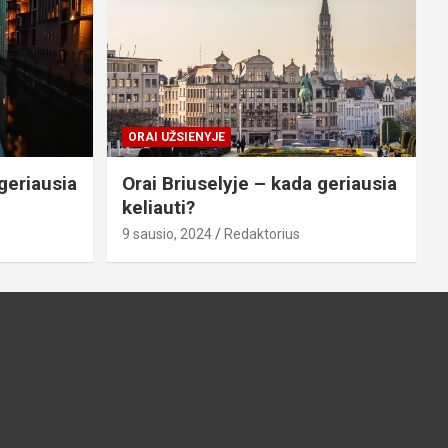
ORAI UŽSIENYJE
geriausia
Orai Briuselyje – kada geriausia
keliauti?
9 sausio, 2024
Redaktorius