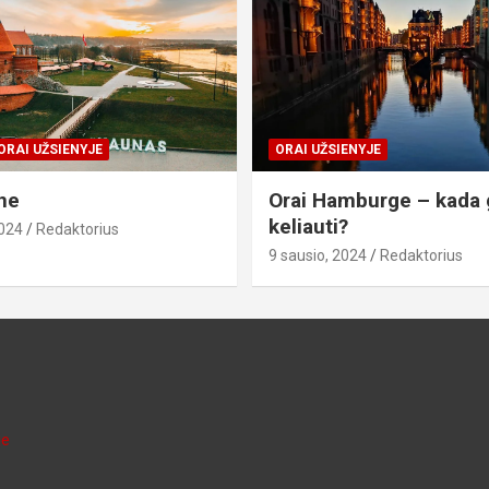
ORAI UŽSIENYJE
ORAI UŽSIENYJE
ne
Orai Hamburge – kada 
keliauti?
2024
Redaktorius
9 sausio, 2024
Redaktorius
je