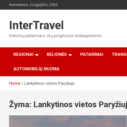
Skip
Antradienis, 4 rugpjūčio, 2026
to
content
InterTravel
Kelionių patarimai ir orų prognozės keliaujantiems
REGIONAI
KELIONĖS
PATARIMAI
TRANS
AUTOMOBILIŲ NUOMA
Home
Lankytinos vietos Paryžiuje
Žyma:
Lankytinos vietos Paryžiu