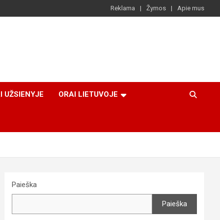
Reklama
Žymos
Apie mus
I UŽSIENYJE
ORAI LIETUVOJE
Paieška
Paieška