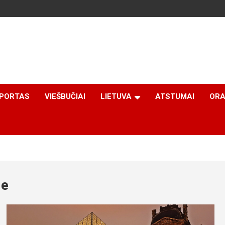
PORTAS
VIEŠBUČIAI
LIETUVA
ATSTUMAI
ORA
je