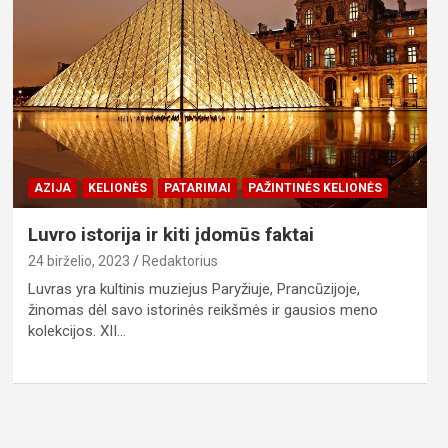
AZIJA
KELIONĖS
PATARIMAI
PAŽINTINĖS KELIONĖS
Luvro istorija ir kiti įdomūs faktai
24 birželio, 2023
Redaktorius
Luvras yra kultinis muziejus Paryžiuje, Prancūzijoje,
žinomas dėl savo istorinės reikšmės ir gausios meno
kolekcijos. XII…