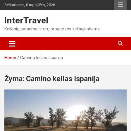
Skip
Šeštadienis, 8 rugpjūčio, 2026
to
content
InterTravel
Kelionių patarimai ir orų prognozės keliaujantiems
Home
Camino kelias Ispanija
Žyma:
Camino kelias Ispanija