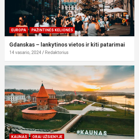
EUROPA
PAŽINTINĖS KELIONĖS
Gdanskas – lankytinos vietos ir kiti patarimai
14 vasario, 2024
Redaktorius
KAUNAS
ORAI UŽSIENYJE