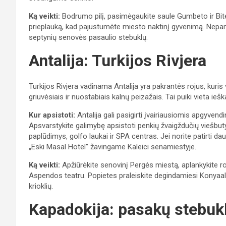
Ką veikti:
Bodrumo pilį, pasimėgaukite saule Gumbeto ir Bi
prieplauką, kad pajustumėte miesto naktinį gyvenimą. Nepam
septynių senovės pasaulio stebuklų.
Antalija: Turkijos Rivjera
Turkijos Rivjera vadinama Antalija yra pakrantės rojus, kuris 
griuvėsiais ir nuostabiais kalnų peizažais. Tai puiki vieta iešk
Kur apsistoti:
Antalija gali pasigirti įvairiausiomis apgyvend
Apsvarstykite galimybę apsistoti penkių žvaigždučių viešbut
paplūdimys, golfo laukai ir SPA centras. Jei norite patirti dau
„Eski Masal Hotel” žavingame Kaleici senamiestyje.
Ką veikti:
Apžiūrėkite senovinį Pergės miestą, aplankykite rom
Aspendos teatru. Popietes praleiskite degindamiesi Konyaalt
krioklių.
Kapadokija: pasakų stebukl