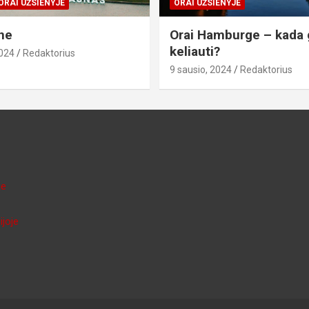
ORAI UŽSIENYJE
ORAI UŽSIENYJE
ne
Orai Hamburge – kada 
keliauti?
2024
Redaktorius
9 sausio, 2024
Redaktorius
je
ijoje