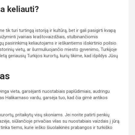
a keliauti?
tik turi turtingą istoriją ir kultūrą, bet ir gali pasigirti kvapą
sižyminti įvairiais kraštovaizdžiais, stulbinančiomis
ų pasirinkimą keliautojams ir ieškantiems išskirtinio poilsio.
storinių vietų, ar šurmuliuojančio miesto gyvenimo, Turkijoje
tą geriausių Turkijos kurortų, kurių tikime, kad išpildys Jūsų
las
inga vieta, garsėjanti nuostabiais paplūdimiais, audringu
ntas Halikarnaso vardu, garsėja tuo, kad čia gimė antikos
rtų, pritaikytų visų skoniams. Jei norite patirti penkių
je, siūlančioje privačias vilas su nuostabiais vaizdais į jūrą.
 tinka tiems, kurie ieško šiuolaikinės prabangos ir turkiško