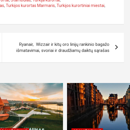
mas
,
Turkijos kurortas Marmaris
,
Turkijos kurortiniai miestai
,
Ryanair, Wizzair ir kitų oro linijų rankinio bagažo
išmatavimai, svoriai ir draudžiamų daiktų sąrašas