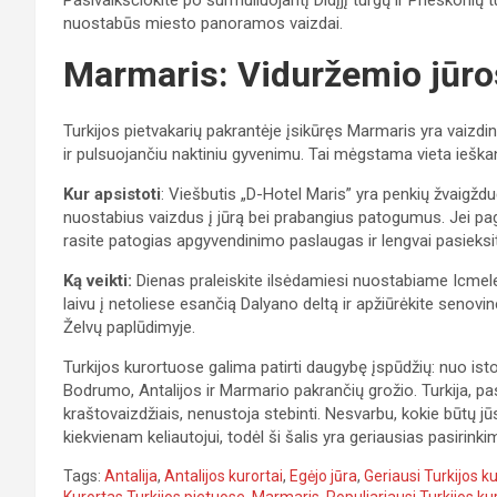
nuostabūs miesto panoramos vaizdai.
Marmaris: Viduržemio jūro
Turkijos pietvakarių pakrantėje įsikūręs Marmaris yra vaizd
ir pulsuojančiu naktiniu gyvenimu. Tai mėgstama vieta ieškan
Kur apsistoti
: Viešbutis „D-Hotel Maris” yra penkių žvaigžduč
nuostabius vaizdus į jūrą bei prabangius patogumus. Jei pa
rasite patogias apgyvendinimo paslaugas ir lengvai pasieksi
Ką veikti:
Dienas praleiskite ilsėdamiesi nuostabiame Icmeler 
laivu į netoliese esančią Dalyano deltą ir apžiūrėkite senovi
Želvų paplūdimyje.
Turkijos kurortuose galima patirti daugybę įspūdžių: nuo ist
Bodrumo, Antalijos ir Marmario pakrančių grožio. Turkija, pas
kraštovaizdžiais, nenustoja stebinti. Nesvarbu, kokie būtų jūs
kiekvienam keliautojui, todėl ši šalis yra geriausias pasi
Tags:
Antalija
,
Antalijos kurortai
,
Egėjo jūra
,
Geriausi Turkijos ku
Kurortas Turkijos pietuose
,
Marmaris
,
Populiariausi Turkijos ku