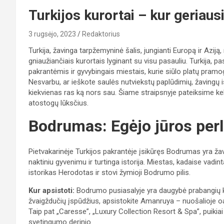
Turkijos kurortai – kur geriausi
3 rugsėjo, 2023
Redaktorius
Turkija, žavinga tarpžemyninė šalis, jungianti Europą ir Aziją, ne 
gniaužiančiais kurortais lyginant su visu pasauliu. Turkija, pa
pakrantėmis ir gyvybingais miestais, kurie siūlo platų pramog
Nesvarbu, ar ieškote saulės nutviekstų paplūdimių, žavingų i
kiekvienas ras ką nors sau. Šiame straipsnyje pateiksime kele
atostogų lūksčius.
Bodrumas: Egėjo jūros per
Pietvakarinėje Turkijos pakrantėje įsikūręs Bodrumas yra žav
naktiniu gyvenimu ir turtinga istorija. Miestas, kadaise vadi
istorikas Herodotas ir stovi žymioji Bodrumo pilis.
Kur apsistoti:
Bodrumo pusiasalyje yra daugybė prabangių kuro
žvaigždučių įspūdžius, apsistokite Amanruya – nuošalioje oazė
Taip pat „Caresse”, „Luxury Collection Resort & Spa”, puikiai
svetingumo derinio.