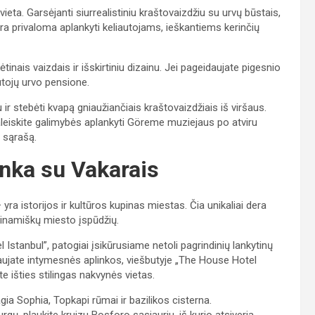
vieta. Garsėjanti siurrealistiniu kraštovaizdžiu su urvų būstais,
yra privaloma aplankyti keliautojams, ieškantiems kerinčių
tinais vaizdais ir išskirtiniu dizainu. Jei pageidaujate pigesnio
utojų urvo pensione.
r stebėti kvapą gniaužiančiais kraštovaizdžiais iš viršaus.
aleiskite galimybės aplankyti Göreme muziejaus po atviru
 sąrašą.
inka su Vakarais
ra istorijos ir kultūros kupinas miestas. Čia unikaliai dera
 dinamiškų miesto įspūdžių.
stanbul”, patogiai įsikūrusiame netoli pagrindinių lankytinų
idaujate intymesnės aplinkos, viešbutyje „The House Hotel
e išties stilingas nakvynės vietas.
gia Sophia, Topkapi rūmai ir bazilikos cisterna.
urgų, plaukite kruizu Bosforo sąsiauriu, iš kurio atsiveria