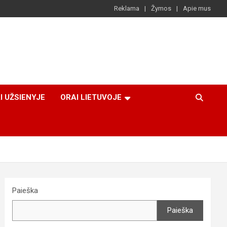
Reklama
Žymos
Apie mus
I UŽSIENYJE
ORAI LIETUVOJE
Paieška
Paieška