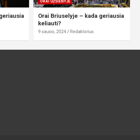
ORAI UŽSIENYJE
geriausia
Orai Briuselyje – kada geriausia
keliauti?
9 sausio, 2024
Redaktorius