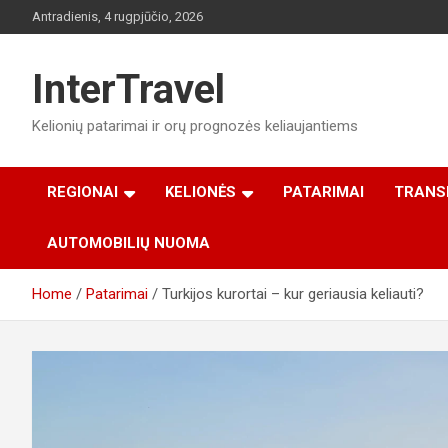
Skip
Antradienis, 4 rugpjūčio, 2026
to
content
InterTravel
Kelionių patarimai ir orų prognozės keliaujantiems
REGIONAI
KELIONĖS
PATARIMAI
TRANS
AUTOMOBILIŲ NUOMA
Home
Patarimai
Turkijos kurortai – kur geriausia keliauti?