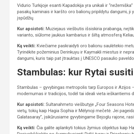
Vidurio Turkijoje esanti Kapadokija yra unikali ir “nežemiška” 
pasakų kaminais ir karšto oro balionų pripildytu dangumi, ji 
įspūdžių.
Kur apsistoti:
Muziejaus viešbutis išsiskiria prabanga, neįtikė
varianto, siūlome jaukius kambarius ir šiltą atmosferą Kelia
Ką veikti:
Kviečiame paskraidyti oro balionu saulėtekio metu i
Tyrinėkite požeminius Derinkuyu ir Kaymakli miestus ir nepr
dangumi, kuris taip pat įtrauktas į UNESCO pasaulio paveldo
Stambulas: kur Rytai susit
Stambulas – gyvybingas metropolis tarp Europos ir Azijos – y
modernumas ir tradicijos, todėl tai ideali vieta ieškantiems
Kur apsistoti:
Sultanahmeto viešbutyje „Four Seasons Hotel I
vietų, tokių kaip Hagia Sophia ir Mėlynoji mečetė. Jei page
Galatasaray”, įsikūrusiame gyvybingame Bejoglu rajone, rasit
Ką veikti
: Čia galite aplankyti tokius žymius objektus kaip Ha
Pasivaikščiokite po šurmuliuojantį Didįjį turgų ir Prieskonių t