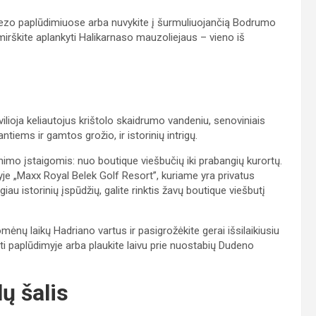
tezo paplūdimiuose arba nuvykite į šurmuliuojančią Bodrumo
irškite aplankyti Halikarnaso mauzoliejaus – vieno iš
vilioja keliautojus krištolo skaidrumo vandeniu, senoviniais
antiems ir gamtos grožio, ir istorinių intrigų.
inimo įstaigomis: nuo boutique viešbučių iki prabangių kurortų.
yje „Maxx Royal Belek Golf Resort”, kuriame yra privatus
giau istorinių įspūdžių, galite rinktis žavų boutique viešbutį
ėnų laikų Hadriano vartus ir pasigrožėkite gerai išsilaikiusiu
i paplūdimyje arba plaukite laivu prie nuostabių Dudeno
ų šalis