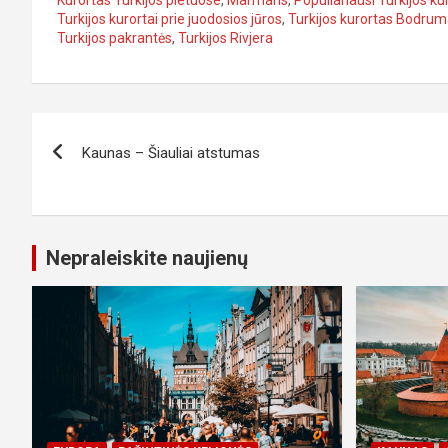
Turkijos kurortai prie juodosios jūros
,
Turkijos kurortas Bodru
Turkijos pakrantės
,
Turkijos Rivjera
Navigacija
Kaunas – Šiauliai atstumas
tarp
įrašų
Nepraleiskite naujienų