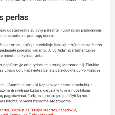
s perlas
ingas uostamiestis su gyva pakrante, nuostabiais paplūdimiais
tiems poilsio ir pramogų derinio.
ių kurortas, įsikūręs nuošalioje įlankoje ir siūlantis svečiams
geidaujate pigesnio varianto, „Club Aida” apartamentuose
te miesto lankytinas vietas.
paplūdimyje arba tyrinėkite istorinę Marmario pilį. Plaukite
nes Likijos uolų kapavietes bei atsipalaiduokite purvo voniose
orinių Stambulo turtų iki Kapadokijos gamtos stebuklų ir
ižyminti svetinga kultūra, gardžia virtuve ir nuostabiais
ų pageidavimai, Turkijos kurortai gali pasiūlyti ką nors
rinkimas kitoms nepamirštamoms atostogoms.
rortai
,
Gražiausias Turkijos kurortas
,
Kapadokija
,
rortai
,
Stambulas
,
Turkija kurortai
,