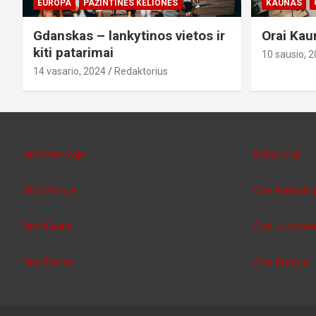
EUROPA
PAŽINTINĖS KELIONĖS
KAUNAS
Gdanskas – lankytinos vietos ir
Orai Kau
kiti patarimai
10 sausio, 
14 vasario, 2024
Redaktorius
Orai Lietuvoje
Malta orai
Orai Vilniuje
Orai Hurgado
Orai Kaune
Orai Juodkaln
Orai Tunise
Orai Kretoje