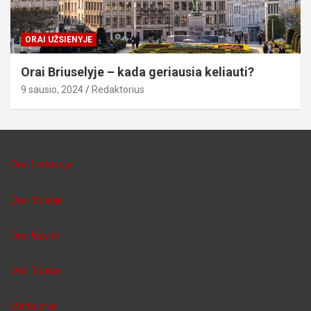
ORAI UŽSIENYJE
Orai Briuselyje – kada geriausia keliauti?
9 sausio, 2024
Redaktorius
Orai Lietuvoje
Orai Vilniuje
Orai Kaune
Orai Tunise
Malta orai