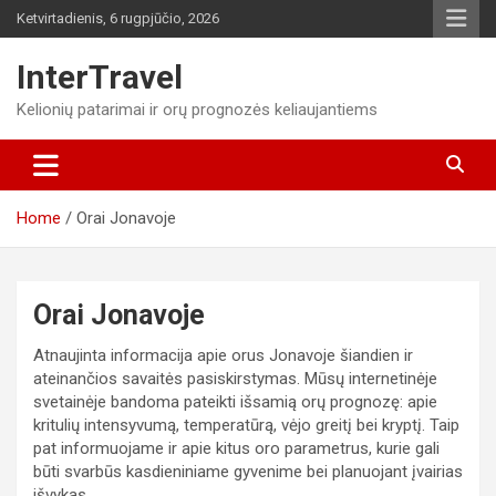
Skip
Ketvirtadienis, 6 rugpjūčio, 2026
to
content
InterTravel
Kelionių patarimai ir orų prognozės keliaujantiems
Home
Orai Jonavoje
Orai Jonavoje
Atnaujinta informacija apie orus Jonavoje šiandien ir
ateinančios savaitės pasiskirstymas. Mūsų internetinėje
svetainėje bandoma pateikti išsamią orų prognozę: apie
kritulių intensyvumą, temperatūrą, vėjo greitį bei kryptį. Taip
pat informuojame ir apie kitus oro parametrus, kurie gali
būti svarbūs kasdieniniame gyvenime bei planuojant įvairias
išvykas.