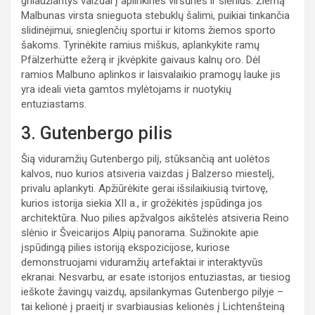
gniaužiantys vaizdai į aplinkines viršūnes ir slėnius. Žiemą
Malbunas virsta snieguota stebuklų šalimi, puikiai tinkančia
slidinėjimui, snieglenčių sportui ir kitoms žiemos sporto
šakoms. Tyrinėkite ramius miškus, aplankykite ramų
Pfälzerhütte ežerą ir įkvėpkite gaivaus kalnų oro. Dėl
ramios Malbuno aplinkos ir laisvalaikio pramogų lauke jis
yra ideali vieta gamtos mylėtojams ir nuotykių
entuziastams.
3. Gutenbergo pilis
Šią viduramžių Gutenbergo pilį, stūksančią ant uolėtos
kalvos, nuo kurios atsiveria vaizdas į Balzerso miestelį,
privalu aplankyti. Apžiūrėkite gerai išsilaikiusią tvirtovę,
kurios istorija siekia XII a., ir grožėkitės įspūdinga jos
architektūra. Nuo pilies apžvalgos aikštelės atsiveria Reino
slėnio ir Šveicarijos Alpių panorama. Sužinokite apie
įspūdingą pilies istoriją ekspozicijose, kuriose
demonstruojami viduramžių artefaktai ir interaktyvūs
ekranai. Nesvarbu, ar esate istorijos entuziastas, ar tiesiog
ieškote žavingų vaizdų, apsilankymas Gutenbergo pilyje –
tai kelionė į praeitį ir svarbiausias kelionės į Lichtenšteiną