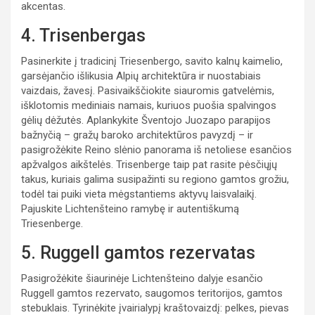
akcentas.
4. Trisenbergas
Pasinerkite į tradicinį Triesenbergo, savito kalnų kaimelio,
garsėjančio išlikusia Alpių architektūra ir nuostabiais
vaizdais, žavesį. Pasivaikščiokite siauromis gatvelėmis,
išklotomis mediniais namais, kuriuos puošia spalvingos
gėlių dėžutės. Aplankykite Šventojo Juozapo parapijos
bažnyčią – gražų baroko architektūros pavyzdį – ir
pasigrožėkite Reino slėnio panorama iš netoliese esančios
apžvalgos aikštelės. Trisenberge taip pat rasite pėsčiųjų
takus, kuriais galima susipažinti su regiono gamtos grožiu,
todėl tai puiki vieta mėgstantiems aktyvų laisvalaikį.
Pajuskite Lichtenšteino ramybę ir autentiškumą
Triesenberge.
5. Ruggell gamtos rezervatas
Pasigrožėkite šiaurinėje Lichtenšteino dalyje esančio
Ruggell gamtos rezervato, saugomos teritorijos, gamtos
stebuklais. Tyrinėkite įvairialypį kraštovaizdį: pelkes, pievas