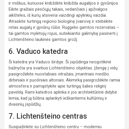
ir miškus, kuriuose knibždėte knibžda augalijos ir gyvūnijos.
Eikite gražiais pėsčiųjų takais, vedančiais į apžvalgos
aikšteles, iš kurių atsiveria vaizdingi apylinkių vaizdai.
Atraskite turtingą regiono biologinę įvairovę ir stebėkite
retas augalų ir gyvūnų rūšis. Ruggelio gamtos rezervatas –
tai gamtos mylėtojų rojus, suteikiantis galimybę pasinerti į
Lichtenšteino laukinės gamtos grožį.
6. Vaduco katedra
Ši katedra yra Vaduco širdyje. Ši įspūdinga neogotikinė
bažnyčia yra svarbus Lichtenšteino objektas. Įžengę į vidų
pasigrožėkite nuostabiais vitražais, įmantriais medžio
dirbiniais ir puošniais altoriais. Akimirką pasigrožėkite ramia
atmosfera ir pamąstykite apie turtingą šalies religinį
paveldą. Rami katedros aplinka ir jos architektūrinė didybė
lemia, kad ją būtina aplankyti ieškantiems kultūrinių ir
dvasinių įspūdžių.
7. Lichtenšteino centras
Susipažinkite su Lichtenšteino centru – moderniu