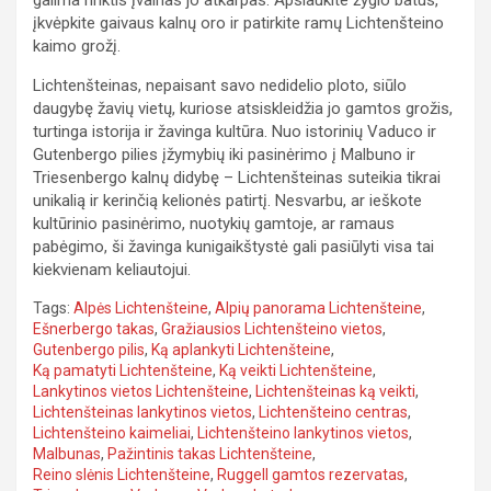
įkvėpkite gaivaus kalnų oro ir patirkite ramų Lichtenšteino
kaimo grožį.
Lichtenšteinas, nepaisant savo nedidelio ploto, siūlo
daugybę žavių vietų, kuriose atsiskleidžia jo gamtos grožis,
turtinga istorija ir žavinga kultūra. Nuo istorinių Vaduco ir
Gutenbergo pilies įžymybių iki pasinėrimo į Malbuno ir
Triesenbergo kalnų didybę – Lichtenšteinas suteikia tikrai
unikalią ir kerinčią kelionės patirtį. Nesvarbu, ar ieškote
kultūrinio pasinėrimo, nuotykių gamtoje, ar ramaus
pabėgimo, ši žavinga kunigaikštystė gali pasiūlyti visa tai
kiekvienam keliautojui.
Tags:
Alpės Lichtenšteine
,
Alpių panorama Lichtenšteine
,
Ešnerbergo takas
,
Gražiausios Lichtenšteino vietos
,
Gutenbergo pilis
,
Ką aplankyti Lichtenšteine
,
Ką pamatyti Lichtenšteine
,
Ką veikti Lichtenšteine
,
Lankytinos vietos Lichtenšteine
,
Lichtenšteinas ką veikti
,
Lichtenšteinas lankytinos vietos
,
Lichtenšteino centras
,
Lichtenšteino kaimeliai
,
Lichtenšteino lankytinos vietos
,
Malbunas
,
Pažintinis takas Lichtenšteine
,
Reino slėnis Lichtenšteine
,
Ruggell gamtos rezervatas
,