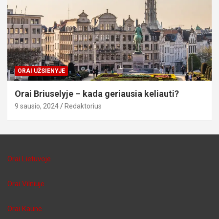
ORAI UŽSIENYJE
Orai Briuselyje – kada geriausia keliauti?
9 sausio, 2024
Redaktorius
Orai Lietuvoje
Orai Vilniuje
Orai Kaune