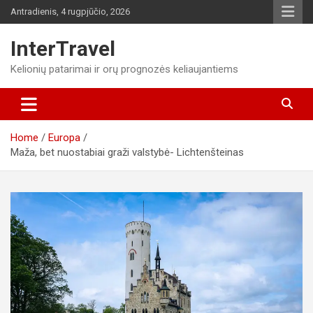
Skip
Antradienis, 4 rugpjūčio, 2026
to
content
InterTravel
Kelionių patarimai ir orų prognozės keliaujantiems
Home
Europa
Maža, bet nuostabiai graži valstybė- Lichtenšteinas