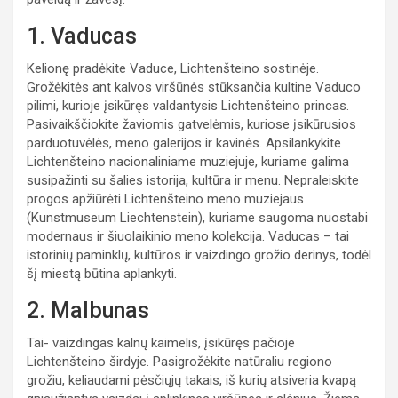
1. Vaducas
Kelionę pradėkite Vaduce, Lichtenšteino sostinėje.
Grožėkitės ant kalvos viršūnės stūksančia kultine Vaduco
pilimi, kurioje įsikūręs valdantysis Lichtenšteino princas.
Pasivaikščiokite žaviomis gatvelėmis, kuriose įsikūrusios
parduotuvėlės, meno galerijos ir kavinės. Apsilankykite
Lichtenšteino nacionaliniame muziejuje, kuriame galima
susipažinti su šalies istorija, kultūra ir menu. Nepraleiskite
progos apžiūrėti Lichtenšteino meno muziejaus
(Kunstmuseum Liechtenstein), kuriame saugoma nuostabi
modernaus ir šiuolaikinio meno kolekcija. Vaducas – tai
istorinių paminklų, kultūros ir vaizdingo grožio derinys, todėl
šį miestą būtina aplankyti.
2. Malbunas
Tai- vaizdingas kalnų kaimelis, įsikūręs pačioje
Lichtenšteino širdyje. Pasigrožėkite natūraliu regiono
grožiu, keliaudami pėsčiųjų takais, iš kurių atsiveria kvapą