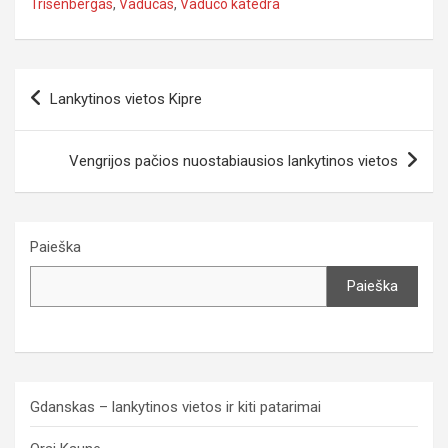
Trisenbergas
,
Vaducas
,
Vaduco katedra
Navigacija
Lankytinos vietos Kipre
tarp
įrašų
Vengrijos pačios nuostabiausios lankytinos vietos
Paieška
Paieška
Gdanskas – lankytinos vietos ir kiti patarimai