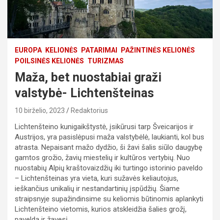
EUROPA
KELIONĖS
PATARIMAI
PAŽINTINĖS KELIONĖS
POILSINĖS KELIONĖS
TURIZMAS
Maža, bet nuostabiai graži
valstybė- Lichtenšteinas
10 birželio, 2023
Redaktorius
Lichtenšteino kunigaikštystė, įsikūrusi tarp Šveicarijos ir
Austrijos, yra pasislėpusi maža valstybėlė, laukianti, kol bus
atrasta. Nepaisant mažo dydžio, ši žavi šalis siūlo daugybę
gamtos grožio, žavių miestelių ir kultūros vertybių. Nuo
nuostabių Alpių kraštovaizdžių iki turtingo istorinio paveldo
– Lichtenšteinas yra vieta, kuri sužavės keliautojus,
ieškančius unikalių ir nestandartinių įspūdžių. Šiame
straipsnyje supažindinsime su keliomis būtinomis aplankyti
Lichtenšteino vietomis, kurios atskleidžia šalies grožį,
paveldą ir žavesį.