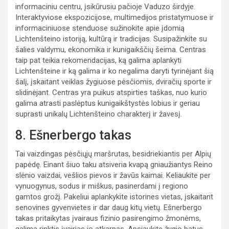
informaciniu centru, įsikūrusiu pačioje Vaduzo širdyje.
Interaktyviose ekspozicijose, multimedijos pristatymuose ir
informaciniuose stenduose sužinokite apie įdomią
Lichtenšteino istoriją, kultūrą ir tradicijas. Susipažinkite su
šalies valdymu, ekonomika ir kunigaikščių šeima. Centras
taip pat teikia rekomendacijas, ką galima aplankyti
Lichtenšteine ir ką galima ir ko negalima daryti tyrinėjant šią
šalį, įskaitant veiklas žygiuose pėsčiomis, dviračių sporte ir
slidinėjant. Centras yra puikus atspirties taškas, nuo kurio
galima atrasti paslėptus kunigaikštystės lobius ir geriau
suprasti unikalų Lichtenšteino charakterį ir žavesį.
8. Ešnerbergo takas
Tai vaizdingas pėsčiųjų maršrutas, besidriekiantis per Alpių
papėdę. Einant šiuo taku atsiveria kvapą gniaužiantys Reino
slėnio vaizdai, vešlios pievos ir žavūs kaimai. Keliaukite per
vynuogynus, sodus ir miškus, pasinerdami į regiono
gamtos grožį. Pakeliui aplankykite istorines vietas, įskaitant
senovines gyvenvietes ir dar daug kitų vietų. Ešnerbergo
takas pritaikytas įvairaus fizinio pasirengimo žmonėms,
galima rinktis įvairias jo atkarpas. Apsiaukite žygio batus,