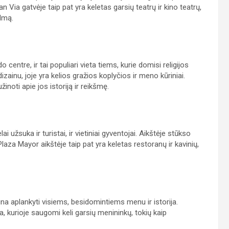
n Via gatvėje taip pat yra keletas garsių teatrų ir kino teatrų,
ilmą.
entre, ir tai populiari vieta tiems, kurie domisi religijos
dizainu, joje yra kelios gražios koplyčios ir meno kūriniai.
inoti apie jos istoriją ir reikšmę.
i užsuka ir turistai, ir vietiniai gyventojai. Aikštėje stūkso
 Plaza Mayor aikštėje taip pat yra keletas restoranų ir kavinių,
na aplankyti visiems, besidomintiems menu ir istorija.
, kurioje saugomi keli garsių menininkų, tokių kaip