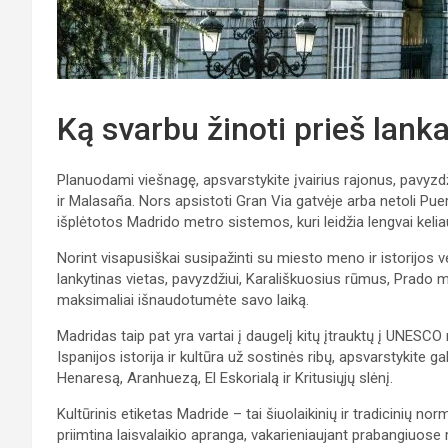
Ką svarbu žinoti prieš lank
Planuodami viešnagę, apsvarstykite įvairius rajonus, pavyzdži
ir Malasaña. Nors apsistoti Gran Via gatvėje arba netoli Puert
išplėtotos Madrido metro sistemos, kuri leidžia lengvai kelia
Norint visapusiškai susipažinti su miesto meno ir istorijos
lankytinas vietas, pavyzdžiui, Karališkuosius rūmus, Prado mu
maksimaliai išnaudotumėte savo laiką.
Madridas taip pat yra vartai į daugelį kitų įtrauktų į UNESCO 
Ispanijos istorija ir kultūra už sostinės ribų, apsvarstykite 
Henaresą, Aranhuezą, El Eskorialą ir Kritusiųjų slėnį.
Kultūrinis etiketas Madride – tai šiuolaikinių ir tradicinių no
priimtina laisvalaikio apranga, vakarieniaujant prabangiuose 