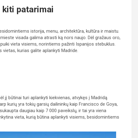
 kiti patarimai
idomintiems istorija, menu, architektūra, kultūra ir maistu.
 mieste visada galima atrasti ką nors naujo. Dėl gražaus oro,
uiki vieta visiems, norintiems pažinti Ispanijos stebuklus.
vietas, kurias galite aplankyti Madride.
jį būtinai turi aplankyti kiekvienas, atvykęs į Madridą.
rp kurių yra tokių garsių dailininkų kaip Francisco de Goya,
ukaupta daugiau kaip 7 000 paveikslų, ir tai yra viena
nkytina vieta, kurią būtina aplankyti visiems, besidomintiems