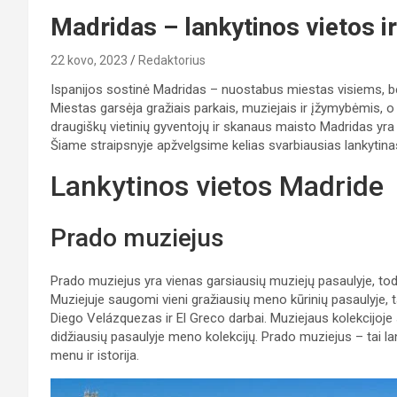
Madridas – lankytinos vietos ir
22 kovo, 2023
Redaktorius
Ispanijos sostinė Madridas – nuostabus miestas visiems, bes
Miestas garsėja gražiais parkais, muziejais ir įžymybėmis, o
draugiškų vietinių gyventojų ir skanaus maisto Madridas yra p
Šiame straipsnyje apžvelgsime kelias svarbiausias lankytinas 
Lankytinos vietos Madride
Prado muziejus
Prado muziejus yra vienas garsiausių muziejų pasaulyje, todėl 
Muziejuje saugomi vieni gražiausių meno kūrinių pasaulyje, ta
Diego Velázquezas ir El Greco darbai. Muziejaus kolekcijoje s
didžiausių pasaulyje meno kolekcijų. Prado muziejus – tai la
menu ir istorija.