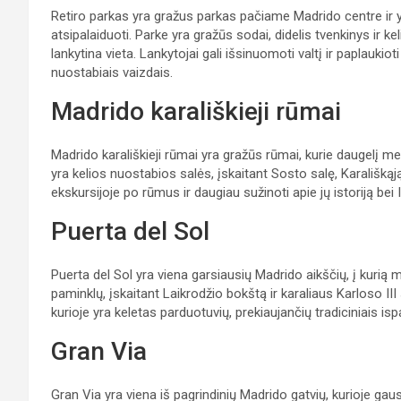
Retiro parkas yra gražus parkas pačiame Madrido centre ir y
atsipalaiduoti. Parke yra gražūs sodai, didelis tvenkinys ir kel
lankytina vieta. Lankytojai gali išsinuomoti valtį ir paplaukiot
nuostabiais vaizdais.
Madrido karališkieji rūmai
Madrido karališkieji rūmai yra gražūs rūmai, kurie daugelį m
yra kelios nuostabios salės, įskaitant Sosto salę, Karališkąją
ekskursijoje po rūmus ir daugiau sužinoti apie jų istoriją bei
Puerta del Sol
Puerta del Sol yra viena garsiausių Madrido aikščių, į kurią mie
paminklų, įskaitant Laikrodžio bokštą ir karaliaus Karloso III 
kurioje yra keletas parduotuvių, prekiaujančių tradiciniais i
Gran Via
Gran Via yra viena iš pagrindinių Madrido gatvių, kurioje gausia