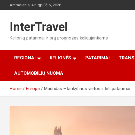
Skip
Antradienis, 4 rugpjūčio, 2026
to
content
InterTravel
Kelionių patarimai ir orų prognozės keliaujantiems
REGIONAI
KELIONĖS
PATARIMAI
TRANS
AUTOMOBILIŲ NUOMA
Home
Europa
Madridas – lankytinos vietos ir kiti patarimai