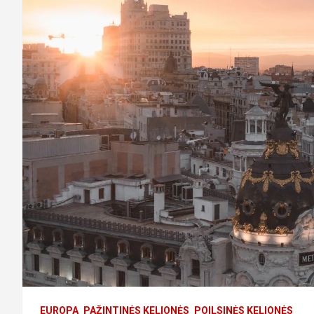
EUROPA
PAŽINTINĖS KELIONĖS
POILSINĖS KELIONĖS