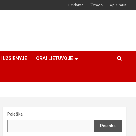
Reklama
Žymos
Apie mus
I UŽSIENYJE
ORAI LIETUVOJE
Paieška
Paieška