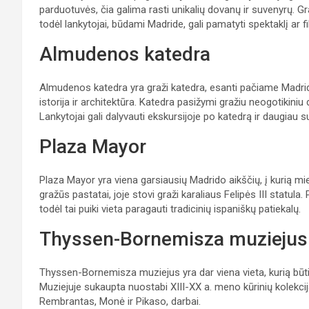
parduotuvės, čia galima rasti unikalių dovanų ir suvenyrų. Gra
todėl lankytojai, būdami Madride, gali pamatyti spektaklį ar f
Almudenos katedra
Almudenos katedra yra graži katedra, esanti pačiame Madrido c
istorija ir architektūra. Katedra pasižymi gražiu neogotikiniu 
Lankytojai gali dalyvauti ekskursijoje po katedrą ir daugiau suž
Plaza Mayor
Plaza Mayor yra viena garsiausių Madrido aikščių, į kurią miela
gražūs pastatai, joje stovi graži karaliaus Felipės III statula.
todėl tai puiki vieta paragauti tradicinių ispaniškų patiekalų.
Thyssen-Bornemisza muziejus
Thyssen-Bornemisza muziejus yra dar viena vieta, kurią būti
Muziejuje sukaupta nuostabi XIII-XX a. meno kūrinių kolekcija
Rembrantas, Monė ir Pikaso, darbai.