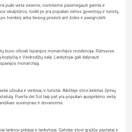
ra puiki vieta visiems, norintiems pasimėgauti gamta ir
ios skulptūros, todėl jis yra populiari vietos gyventojų ir turistų
i po tvenkinį arba tiesiog prisėsti ant žolės ir pasigrožėti
etų buvo oficiali Ispanijos monarchijos rezidencija. Rūmuose
 koplyčią ir Veidrodžių salę. Lankytojai gali dalyvauti
 Ispanijos monarchiją.
lai užsuka ir vietiniai, ir turistai. Aikštėje stovi keletas žymių
statulą. Puerta del Sol taip pat yra populiari apsipirkimo vieta,
spaniškais suvenyrais ir dovanomis.
i lankosi pirkėjai ir lankytojai. Gatvėje stovi gražūs pastatai ir