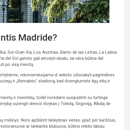
antis Madride?
ui, Sol-Gran Via, Los Austrias, Barrio de las Letras, La Latina
a del Sol gatvės gali atrodyti idealu, tai nėra būtina dėl
uti po visą miestą.
 vertybėmis, rekomenduojama iš anksto užsisakyti pagrindines
ziejų ir „Bernabéu” stadioną, kad išvengtumėte ilgų eilių ir
miestų ir miestelių, todėl norėdami susipažinti su turtinga
galimybę surengti dienos išvykas į Toledą, Segoviją, Alkalą de
rmų mišinys. Nors apžiūrint lankytinas vietas, ypač per karščius,
restoranuose ar lankantis klubuose, būtina rinktis labiau