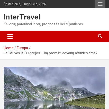
Skip
Šeštadienis, 8 rugpjūčio, 2026
to
content
InterTravel
Kelionių patarimai ir orų prognozės keliaujantiems
Home
Europa
Lauktuvės iš Bulgarijos – ką parvežti dovanų artimiesiams?