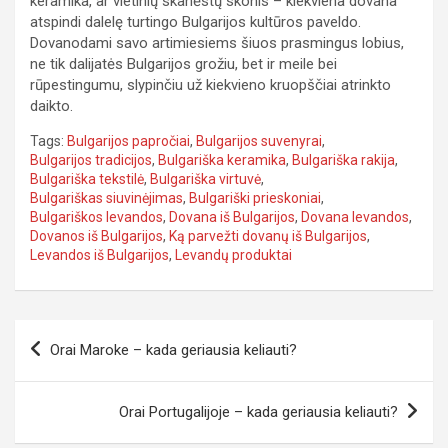
keramika, ar vietinių skanėstų skonis – kiekviena dovana
atspindi dalelę turtingo Bulgarijos kultūros paveldo.
Dovanodami savo artimiesiems šiuos prasmingus lobius,
ne tik dalijatės Bulgarijos grožiu, bet ir meile bei
rūpestingumu, slypinčiu už kiekvieno kruopščiai atrinkto
daikto.
Tags:
Bulgarijos papročiai
,
Bulgarijos suvenyrai
,
Bulgarijos tradicijos
,
Bulgariška keramika
,
Bulgariška rakija
,
Bulgariška tekstilė
,
Bulgariška virtuvė
,
Bulgariškas siuvinėjimas
,
Bulgariški prieskoniai
,
Bulgariškos levandos
,
Dovana iš Bulgarijos
,
Dovana levandos
,
Dovanos iš Bulgarijos
,
Ką parvežti dovanų iš Bulgarijos
,
Levandos iš Bulgarijos
,
Levandų produktai
Navigacija
Orai Maroke – kada geriausia keliauti?
tarp
įrašų
Orai Portugalijoje – kada geriausia keliauti?