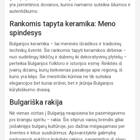
yra įsimintinos dovanos, kurios namams suteikia šilumos ir
autentiškumo.
Rankomis tapyta keramika: Meno
spindesys
Bulgarijos keramika – tai meninės išraiškos ir tradicinių
technikų šventė. Šie rankomis tapyti keramikos dirbiniai –
nuo sudėtingų lėkščių ir dubenų iki dekoratyvinių plytelių –
perteikia Bulgarijos folkloro ir istorijos esmę. Rinkitės iš
įvairių dizainų, kurių kiekvienas pasakoja apie regioną, iš
kurio yra kilęs. Šie meistriški kūriniai ne tik suteikia
elegancijos bet kuriai erdvei, bet ir įkūnija Bulgarijos
kūrybiškumo dvasią.
Bulgariška rakija
Nė vienas vizitas į Bulgariją neapsieina be pasimėgavimo
jos brangiu spiritu – rakia. Šis stiprus vaisių brendis giliai
įsišaknijęs bulgarų kultūroje, juo dažnai mėgaujamasi per
šventes ir kitus susibūrimus. Apsvarstykite galimybę
padovanoti aukštos kokybės rakijos, pagamintos iš slyvų,