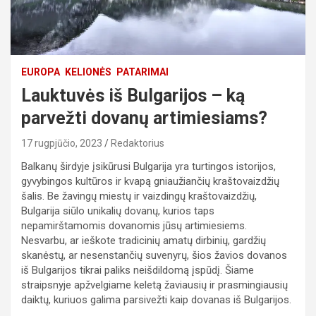
EUROPA
KELIONĖS
PATARIMAI
Lauktuvės iš Bulgarijos – ką
parvežti dovanų artimiesiams?
17 rugpjūčio, 2023
Redaktorius
Balkanų širdyje įsikūrusi Bulgarija yra turtingos istorijos,
gyvybingos kultūros ir kvapą gniaužiančių kraštovaizdžių
šalis. Be žavingų miestų ir vaizdingų kraštovaizdžių,
Bulgarija siūlo unikalių dovanų, kurios taps
nepamirštamomis dovanomis jūsų artimiesiems.
Nesvarbu, ar ieškote tradicinių amatų dirbinių, gardžių
skanėstų, ar nesenstančių suvenyrų, šios žavios dovanos
iš Bulgarijos tikrai paliks neišdildomą įspūdį. Šiame
straipsnyje apžvelgiame keletą žaviausių ir prasmingiausių
daiktų, kuriuos galima parsivežti kaip dovanas iš Bulgarijos.