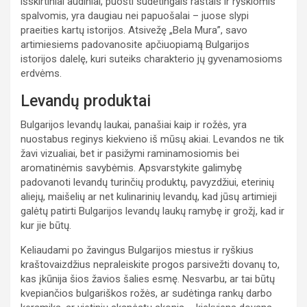
išskirtiniai audiniai, puošti sudėtingais raštais ir ryškiomis
spalvomis, yra daugiau nei papuošalai – juose slypi
praeities kartų istorijos. Atsivežę „Bela Mura”, savo
artimiesiems padovanosite apčiuopiamą Bulgarijos
istorijos dalelę, kuri suteiks charakterio jų gyvenamosioms
erdvėms.
Levandų produktai
Bulgarijos levandų laukai, panašiai kaip ir rožės, yra
nuostabus reginys kiekvieno iš mūsų akiai. Levandos ne tik
žavi vizualiai, bet ir pasižymi raminamosiomis bei
aromatinėmis savybėmis. Apsvarstykite galimybę
padovanoti levandų turinčių produktų, pavyzdžiui, eterinių
aliejų, maišelių ar net kulinarinių levandų, kad jūsų artimieji
galėtų patirti Bulgarijos levandų laukų ramybę ir grožį, kad ir
kur jie būtų.
Keliaudami po žavingus Bulgarijos miestus ir ryškius
kraštovaizdžius nepraleiskite progos parsivežti dovanų to,
kas įkūnija šios žavios šalies esmę. Nesvarbu, ar tai būtų
kvepiančios bulgariškos rožės, ar sudėtinga rankų darbo