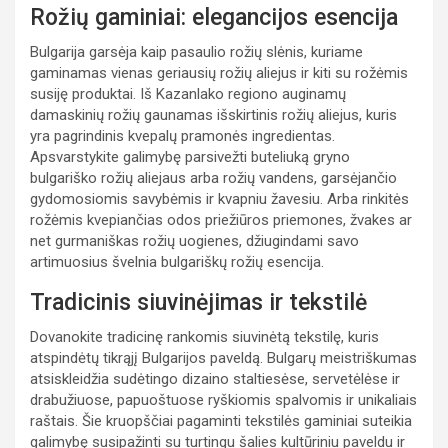
Rožių gaminiai: elegancijos esencija
Bulgarija garsėja kaip pasaulio rožių slėnis, kuriame
gaminamas vienas geriausių rožių aliejus ir kiti su rožėmis
susiję produktai. Iš Kazanlako regiono auginamų
damaskinių rožių gaunamas išskirtinis rožių aliejus, kuris
yra pagrindinis kvepalų pramonės ingredientas.
Apsvarstykite galimybę parsivežti buteliuką gryno
bulgariško rožių aliejaus arba rožių vandens, garsėjančio
gydomosiomis savybėmis ir kvapniu žavesiu. Arba rinkitės
rožėmis kvepiančias odos priežiūros priemones, žvakes ar
net gurmaniškas rožių uogienes, džiugindami savo
artimuosius švelnia bulgariškų rožių esencija.
Tradicinis siuvinėjimas ir tekstilė
Dovanokite tradicinę rankomis siuvinėtą tekstilę, kuris
atspindėtų tikrąjį Bulgarijos paveldą. Bulgarų meistriškumas
atsiskleidžia sudėtingo dizaino staltiesėse, servetėlėse ir
drabužiuose, papuoštuose ryškiomis spalvomis ir unikaliais
raštais. Šie kruopščiai pagaminti tekstilės gaminiai suteikia
galimybę susipažinti su turtingu šalies kultūriniu paveldu ir