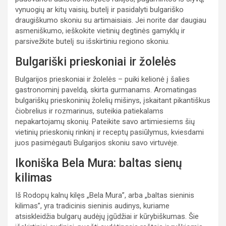
vynuogių ar kitų vaisių, butelį ir pasidalyti bulgariško
draugiškumo skoniu su artimaisiais. Jei norite dar daugiau
asmeniškumo, ieškokite vietinių degtinės gamyklų ir
parsivežkite butelį su išskirtiniu regiono skoniu.
Bulgariški prieskoniai ir žolelės
Bulgarijos prieskoniai ir žolelės – puiki kelionė į šalies
gastronominį paveldą, skirta gurmanams. Aromatingas
bulgariškų prieskoninių žolelių mišinys, įskaitant pikantiškus
čiobrelius ir rozmarinus, suteikia patiekalams
nepakartojamų skonių. Pateikite savo artimiesiems šių
vietinių prieskonių rinkinį ir receptų pasiūlymus, kviesdami
juos pasimėgauti Bulgarijos skoniu savo virtuvėje.
Ikoniška Bela Mura: baltas sienų
kilimas
Iš Rodopų kalnų kilęs „Bela Mura”, arba „baltas sieninis
kilimas”, yra tradicinis sieninis audinys, kuriame
atsiskleidžia bulgarų audėjų įgūdžiai ir kūrybiškumas. Šie