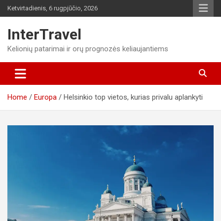
Skip
Ketvirtadienis, 6 rugpjūčio, 2026
to
content
InterTravel
Kelionių patarimai ir orų prognozės keliaujantiems
Home
Europa
Helsinkio top vietos, kurias privalu aplankyti