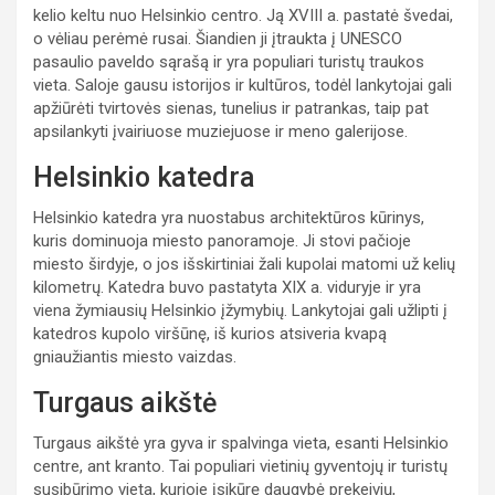
kelio keltu nuo Helsinkio centro. Ją XVIII a. pastatė švedai,
o vėliau perėmė rusai. Šiandien ji įtraukta į UNESCO
pasaulio paveldo sąrašą ir yra populiari turistų traukos
vieta. Saloje gausu istorijos ir kultūros, todėl lankytojai gali
apžiūrėti tvirtovės sienas, tunelius ir patrankas, taip pat
apsilankyti įvairiuose muziejuose ir meno galerijose.
Helsinkio katedra
Helsinkio katedra yra nuostabus architektūros kūrinys,
kuris dominuoja miesto panoramoje. Ji stovi pačioje
miesto širdyje, o jos išskirtiniai žali kupolai matomi už kelių
kilometrų. Katedra buvo pastatyta XIX a. viduryje ir yra
viena žymiausių Helsinkio įžymybių. Lankytojai gali užlipti į
katedros kupolo viršūnę, iš kurios atsiveria kvapą
gniaužiantis miesto vaizdas.
Turgaus aikštė
Turgaus aikštė yra gyva ir spalvinga vieta, esanti Helsinkio
centre, ant kranto. Tai populiari vietinių gyventojų ir turistų
susibūrimo vieta, kurioje įsikūrę daugybė prekeivių,