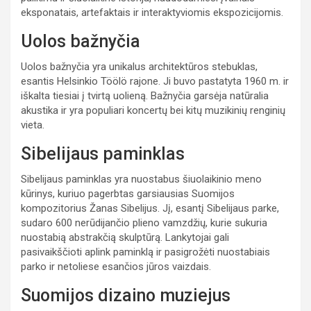
eksponatais, artefaktais ir interaktyviomis ekspozicijomis.
Uolos bažnyčia
Uolos bažnyčia yra unikalus architektūros stebuklas,
esantis Helsinkio Töölö rajone. Ji buvo pastatyta 1960 m. ir
iškalta tiesiai į tvirtą uolieną. Bažnyčia garsėja natūralia
akustika ir yra populiari koncertų bei kitų muzikinių renginių
vieta.
Sibelijaus paminklas
Sibelijaus paminklas yra nuostabus šiuolaikinio meno
kūrinys, kuriuo pagerbtas garsiausias Suomijos
kompozitorius Žanas Sibelijus. Jį, esantį Sibelijaus parke,
sudaro 600 nerūdijančio plieno vamzdžių, kurie sukuria
nuostabią abstrakčią skulptūrą. Lankytojai gali
pasivaikščioti aplink paminklą ir pasigrožėti nuostabiais
parko ir netoliese esančios jūros vaizdais.
Suomijos dizaino muziejus