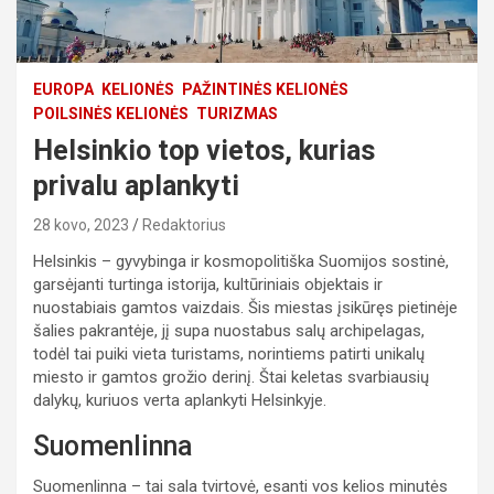
EUROPA
KELIONĖS
PAŽINTINĖS KELIONĖS
POILSINĖS KELIONĖS
TURIZMAS
Helsinkio top vietos, kurias
privalu aplankyti
28 kovo, 2023
Redaktorius
Helsinkis – gyvybinga ir kosmopolitiška Suomijos sostinė,
garsėjanti turtinga istorija, kultūriniais objektais ir
nuostabiais gamtos vaizdais. Šis miestas įsikūręs pietinėje
šalies pakrantėje, jį supa nuostabus salų archipelagas,
todėl tai puiki vieta turistams, norintiems patirti unikalų
miesto ir gamtos grožio derinį. Štai keletas svarbiausių
dalykų, kuriuos verta aplankyti Helsinkyje.
Suomenlinna
Suomenlinna – tai sala tvirtovė, esanti vos kelios minutės