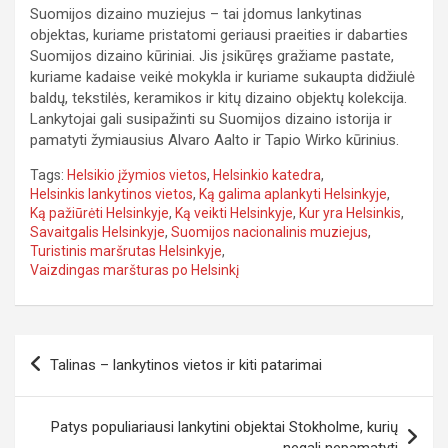
Suomijos dizaino muziejus – tai įdomus lankytinas
objektas, kuriame pristatomi geriausi praeities ir dabarties
Suomijos dizaino kūriniai. Jis įsikūręs gražiame pastate,
kuriame kadaise veikė mokykla ir kuriame sukaupta didžiulė
baldų, tekstilės, keramikos ir kitų dizaino objektų kolekcija.
Lankytojai gali susipažinti su Suomijos dizaino istorija ir
pamatyti žymiausius Alvaro Aalto ir Tapio Wirko kūrinius.
Tags:
Helsikio įžymios vietos
,
Helsinkio katedra
,
Helsinkis lankytinos vietos
,
Ką galima aplankyti Helsinkyje
,
Ką pažiūrėti Helsinkyje
,
Ką veikti Helsinkyje
,
Kur yra Helsinkis
,
Savaitgalis Helsinkyje
,
Suomijos nacionalinis muziejus
,
Turistinis maršrutas Helsinkyje
,
Vaizdingas maršturas po Helsinkį
Navigacija
Talinas – lankytinos vietos ir kiti patarimai
tarp
įrašų
Patys populiariausi lankytini objektai Stokholme, kurių
negali nepamatyti