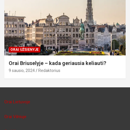
ORAI UŽSIENYJE
Orai Briuselyje – kada geriausia keliauti?
9 sausio, 2024
Redaktorius
Orai Lietuvoje
Orai Vilniuje