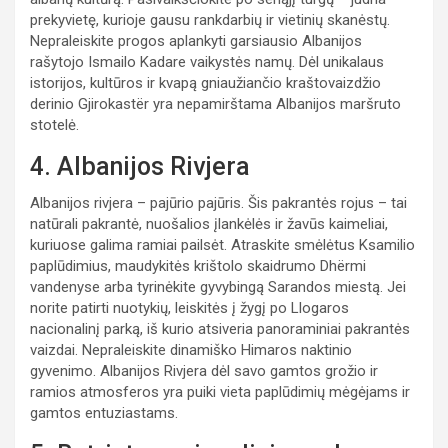
prekyvietę, kurioje gausu rankdarbių ir vietinių skanėstų.
Nepraleiskite progos aplankyti garsiausio Albanijos
rašytojo Ismailo Kadare vaikystės namų. Dėl unikalaus
istorijos, kultūros ir kvapą gniaužiančio kraštovaizdžio
derinio Gjirokastër yra nepamirštama Albanijos maršruto
stotelė.
4. Albanijos Rivjera
Albanijos rivjera – pajūrio pajūris. Šis pakrantės rojus – tai
natūrali pakrantė, nuošalios įlankėlės ir žavūs kaimeliai,
kuriuose galima ramiai pailsėt. Atraskite smėlėtus Ksamilio
paplūdimius, maudykitės krištolo skaidrumo Dhërmi
vandenyse arba tyrinėkite gyvybingą Sarandos miestą. Jei
norite patirti nuotykių, leiskitės į žygį po Llogaros
nacionalinį parką, iš kurio atsiveria panoraminiai pakrantės
vaizdai. Nepraleiskite dinamiško Himaros naktinio
gyvenimo. Albanijos Rivjera dėl savo gamtos grožio ir
ramios atmosferos yra puiki vieta paplūdimių mėgėjams ir
gamtos entuziastams.