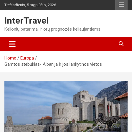
Skip
Trečiadienis, 5 rugpjūčio, 2026
to
content
InterTravel
Kelionių patarimai ir orų prognozės keliaujantiems
Home
Europa
Gamtos stebuklas- Albanija ir jos lankytinos vietos