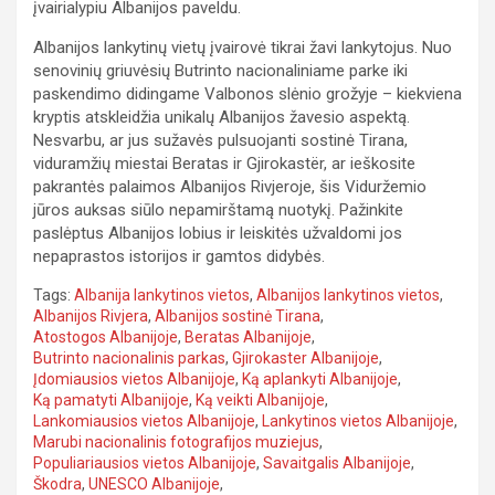
įvairialypiu Albanijos paveldu.
Albanijos lankytinų vietų įvairovė tikrai žavi lankytojus. Nuo
senovinių griuvėsių Butrinto nacionaliniame parke iki
paskendimo didingame Valbonos slėnio grožyje – kiekviena
kryptis atskleidžia unikalų Albanijos žavesio aspektą.
Nesvarbu, ar jus sužavės pulsuojanti sostinė Tirana,
viduramžių miestai Beratas ir Gjirokastër, ar ieškosite
pakrantės palaimos Albanijos Rivjeroje, šis Viduržemio
jūros auksas siūlo nepamirštamą nuotykį. Pažinkite
paslėptus Albanijos lobius ir leiskitės užvaldomi jos
nepaprastos istorijos ir gamtos didybės.
Tags:
Albanija lankytinos vietos
,
Albanijos lankytinos vietos
,
Albanijos Rivjera
,
Albanijos sostinė Tirana
,
Atostogos Albanijoje
,
Beratas Albanijoje
,
Butrinto nacionalinis parkas
,
Gjirokaster Albanijoje
,
Įdomiausios vietos Albanijoje
,
Ką aplankyti Albanijoje
,
Ką pamatyti Albanijoje
,
Ką veikti Albanijoje
,
Lankomiausios vietos Albanijoje
,
Lankytinos vietos Albanijoje
,
Marubi nacionalinis fotografijos muziejus
,
Populiariausios vietos Albanijoje
,
Savaitgalis Albanijoje
,
Škodra
,
UNESCO Albanijoje
,