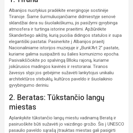
Albanijos nuotykius pradėkite energingoje sostinėje
Tiranoje. Šiame šurmuliuojančiame didmiestyje senovė
sklandžiai dera su šiuolaikiškumu, jis pasižymi gyvybinga
atmosfera ir turtinga istorine praeitimi. Apžiūrėkite
Skanderbego aikštę, kurią puošia didingos statulos ir supa
elegantiški pastatai. Pasinerkite į Albanijos praeitį
Nacionaliniame istorijos muziejuje ir „Bunk’Art 2” pastate,
kuriame galima susipažinti su šalies komunizmo epocha.
Pasivaikščiokite po spalvingą Blloku rajoną, kuriame
įsikūrusios madingos kavinės ir restoranai. Tiranos
žavesys slypi jos gebėjime sužavėti lankytojus unikaliu
architektūros stebuklų, kultūros paveldo ir šiuolaikinio
gyvybingumo deriniu.
2. Beratas: Tūkstančio langų
miestas
Aplankykite tūkstančio langų miestu vadinamą Beratą ir
pasiruoškite būti sužavėti jo vaizdingo grožio. Šis į UNESCO
pasaulio paveldo sąrašą įtrauktas miestas gali pasigirti