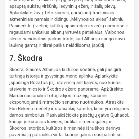
apsuptą aukštų viršūnių, ledyninių ežerų ir žalių pievų.
Aplankykite žavų Teto kaimelį, garsėjantį tradiciniais
akmeniniais namais ir didingu „Mėlynosios akies” šaltiniu.
Pasinerkite į vietinę kultūrą apsistodami svečių namuose ir
ragaudami unikalius albanų virtuvės patiekalus. Valbonos
slėnio nacionalinis parkas įrodo, kad Albanija saugo savo
laukinę gamtą ir tikrai paliks neišdildomą įspūdį.
7. Škodra
Škodra, Šiaurės Albanijos kultūros sostinė, gali pasigirti
turtinga istorija ir gyvybinga meno aplinka. Aplankykite
įspūdingą Rozafos pilį, stovinčią ant kalvos, nuo kurios
atsiveria miesto ir Škodros ežero panorama. Apžiūrėkite
Marubi nacionalinį fotografijos muziejų, kuriame
eksponuojami šimtmečio senumo nuotraukos. Atraskite
Ebu Bekerio mečetę ir stačiatikių katedrą, kurie yra religinės
darnos simbolius. Pasivaikščiokite pėsčiųjų gatve Gjuhadol,
kurioje įsikūrusios kavinės, butikai ir meno galerijos.
Škodros istorijos, kultūros ir meninės išraiškos derinys
paverčia ją patrauklia vieta, kurioje galima susipažinti su