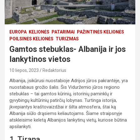
EUROPA
KELIONĖS
PATARIMAI
PAŽINTINĖS KELIONĖS
POILSINĖS KELIONĖS
TURIZMAS
Gamtos stebuklas- Albanija ir jos
lankytinos vietos
10 liepos, 2023
Redaktorius
Albanija, įsikūrusi nuostabioje Adrijos jūros pakrantėje, yra
nuostabaus grožio šalis. Šis Viduržemio jūros regiono
stebuklas – tai gamtos kūrinių, istorinių paminklų ir
gyvybingų kultūrinių patirčių lobynas. Turtinga istorija,
įkvepiantys kraštovaizdžiai ir šilta atmosfera, štai ką
Albanija siūlo drąsiems keliautojams. Šiame straipsnyje
atskleisime keletą Albanijos lankytinų vietų, kuriose būtina
apsilankyti.
1. Tirana