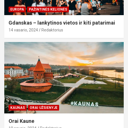
EUROPA
PAŽINTINĖS KELIONĖS
Gdanskas – lankytinos vietos ir kiti patarimai
14 vasario, 2024
Redaktorius
KAUNAS
ORAI UŽSIENYJE
Orai Kaune