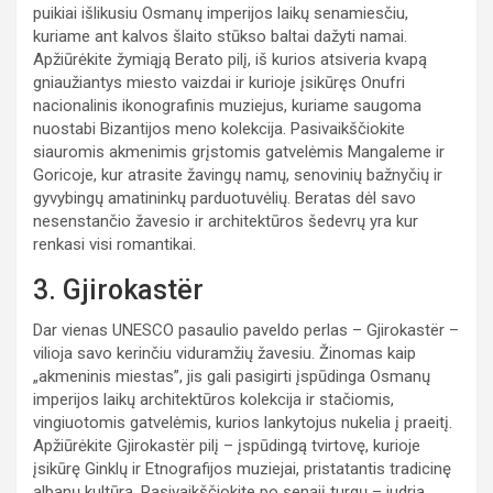
puikiai išlikusiu Osmanų imperijos laikų senamiesčiu,
kuriame ant kalvos šlaito stūkso baltai dažyti namai.
Apžiūrėkite žymiąją Berato pilį, iš kurios atsiveria kvapą
gniaužiantys miesto vaizdai ir kurioje įsikūręs Onufri
nacionalinis ikonografinis muziejus, kuriame saugoma
nuostabi Bizantijos meno kolekcija. Pasivaikščiokite
siauromis akmenimis grįstomis gatvelėmis Mangaleme ir
Goricoje, kur atrasite žavingų namų, senovinių bažnyčių ir
gyvybingų amatininkų parduotuvėlių. Beratas dėl savo
nesenstančio žavesio ir architektūros šedevrų yra kur
renkasi visi romantikai.
3. Gjirokastër
Dar vienas UNESCO pasaulio paveldo perlas – Gjirokastër –
vilioja savo kerinčiu viduramžių žavesiu. Žinomas kaip
„akmeninis miestas”, jis gali pasigirti įspūdinga Osmanų
imperijos laikų architektūros kolekcija ir stačiomis,
vingiuotomis gatvelėmis, kurios lankytojus nukelia į praeitį.
Apžiūrėkite Gjirokastër pilį – įspūdingą tvirtovę, kurioje
įsikūrę Ginklų ir Etnografijos muziejai, pristatantis tradicinę
albanų kultūrą. Pasivaikščiokite po senąjį turgų – judria