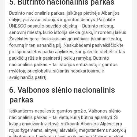
5. Butrinto nacionalinis parkas
Butrinto nacionalinis parkas, įsikūręs pietinėje Albanijos
dalyje, yra žavus istorijos ir gamtos derinys. Pažinkite
UNESCO pasaulio paveldo objektą – Butrinto miestą,
senovinį miestą, kurio istorija siekia graikų ir romėnų laikus.
Žavėkitės gerai išsilaikiusiais griuvėsiais, įskaitant teatrą,
forumą ir ten esnančią pilį. Neskubėdami pasivaikščiokite
po išpuoselėtas parko apylinkes, kur galėsite stebėti retas
paukščių rūšis ir pasinerti į pelkių ramybę. Butrinto
nacionalinis parkas – tai istorijos entuziastų ir gamtos
mylėtojų prieglobstis, siūlantis nepakartojamą ir
svaiginančią patirtį.
6. Valbonos slėnio nacionalinis
parkas
Ieškantiems nepaliesto gamtos grožio, Valbonos slėnio
nacionalinis parkas – tai vieta, kurią būtina aplankyti. Ši
kvapą gniaužianti vietovė, stūksanti Albanijos Alpėse, yra
rojus žygeiviams, aktyvų laisvalaikį mėgstantiems nuotykių
ieškotojams. Leiskitės į žygį po įkvepiantį Valbonos slėnį,