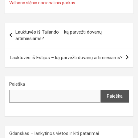
Valbono slėnio nacionalinis parkas
Navigacija
Lauktuvės iš Tailando – ką parvežti dovanų
tarp
artimiesiams?
įrašų
Lauktuvės iš Estijos – ką parvežti dovanų artimiesiams?
Paieška
Paieška
Gdanskas – lankytinos vietos ir kiti patarimai