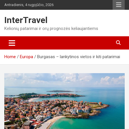
Skip
Antradienis, 4 rugpjūčio, 2026
to
content
InterTravel
Kelionių patarimai ir orų prognozės keliaujantiems
Home
Europa
Burgasas – lankytinos vietos ir kiti patarimai