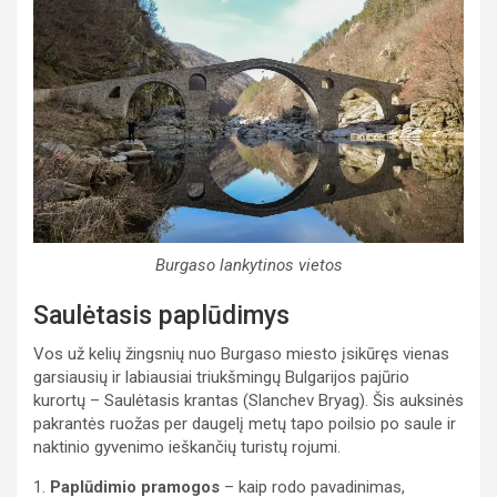
Burgaso lankytinos vietos
Saulėtasis paplūdimys
Vos už kelių žingsnių nuo Burgaso miesto įsikūręs vienas
garsiausių ir labiausiai triukšmingų Bulgarijos pajūrio
kurortų – Saulėtasis krantas (Slanchev Bryag). Šis auksinės
pakrantės ruožas per daugelį metų tapo poilsio po saule ir
naktinio gyvenimo ieškančių turistų rojumi.
1.
Paplūdimio pramogos
– kaip rodo pavadinimas,