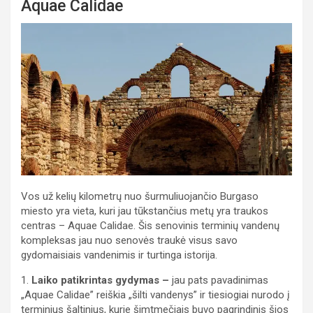
Aquae Calidae
Vos už kelių kilometrų nuo šurmuliuojančio Burgaso
miesto yra vieta, kuri jau tūkstančius metų yra traukos
centras – Aquae Calidae. Šis senovinis terminių vandenų
kompleksas jau nuo senovės traukė visus savo
gydomaisiais vandenimis ir turtinga istorija.
1.
Laiko patikrintas gydymas –
jau pats pavadinimas
„Aquae Calidae” reiškia „šilti vandenys” ir tiesiogiai nurodo į
terminius šaltinius, kurie šimtmečiais buvo pagrindinis šios