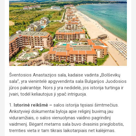
Šventosios Anastazijos sala, kadaise vadinta „Bolševikų
sala”, yra vienintelė apgyvendinta sala Bulgarijos Juodosios
jūros pakrantėje. Nors ji yra nedidelė, jos istorija turtinga ir
įvairi, todėl keliautojus ji ypač intriguoja.
1.
Istorinė reikšmė –
salos istorija tęsiasi šimtmečius.
Ankstyvieji dokumentai byloja apie religinį buvimą jau
viduramžiais, o salos vienuolynas vaidino pagrindinį
vaidmenį. Bėgant metams sala buvo dvasinis prieglobstis,
tremties vieta ir tam tikrais laikotarpiais net kalėjimas.