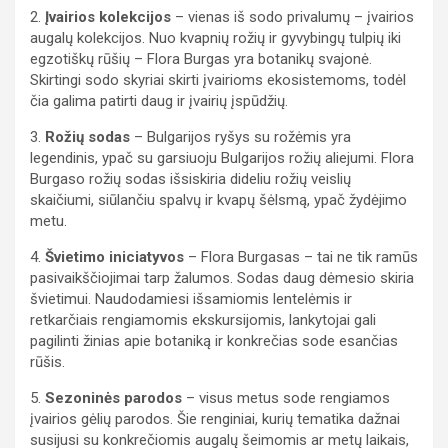
2.
Įvairios kolekcijos
– vienas iš sodo privalumų – įvairios
augalų kolekcijos. Nuo kvapnių rožių ir gyvybingų tulpių iki
egzotiškų rūšių – Flora Burgas yra botanikų svajonė.
Skirtingi sodo skyriai skirti įvairioms ekosistemoms, todėl
čia galima patirti daug ir įvairių įspūdžių.
3.
Rožių sodas
– Bulgarijos ryšys su rožėmis yra
legendinis, ypač su garsiuoju Bulgarijos rožių aliejumi. Flora
Burgaso rožių sodas išsiskiria dideliu rožių veislių
skaičiumi, siūlančiu spalvų ir kvapų šėlsmą, ypač žydėjimo
metu.
4.
Švietimo iniciatyvos
– Flora Burgasas – tai ne tik ramūs
pasivaikščiojimai tarp žalumos. Sodas daug dėmesio skiria
švietimui. Naudodamiesi išsamiomis lentelėmis ir
retkarčiais rengiamomis ekskursijomis, lankytojai gali
pagilinti žinias apie botaniką ir konkrečias sode esančias
rūšis.
5.
Sezoninės parodos
– visus metus sode rengiamos
įvairios gėlių parodos. Šie renginiai, kurių tematika dažnai
susijusi su konkrečiomis augalų šeimomis ar metų laikais,