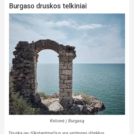
Burgaso druskos telkiniai
Kelionė į Burgasą
Druska jau tūkstantmečius yra vertingas išteklius,