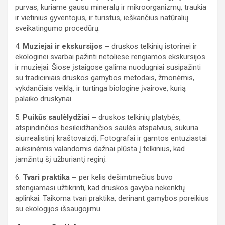
purvas, kuriame gausu mineralų ir mikroorganizmų, traukia
ir vietinius gyventojus, ir turistus, ieškančius natūralių
sveikatingumo procedūrų.
4.
Muziejai ir ekskursijos –
druskos telkinių istorinei ir
ekologinei svarbai pažinti netoliese rengiamos ekskursijos
ir muziejai. Šiose įstaigose galima nuodugniai susipažinti
su tradiciniais druskos gamybos metodais, žmonėmis,
vykdančiais veiklą, ir turtinga biologine įvairove, kurią
palaiko druskynai.
5.
Puikūs saulėlydžiai –
druskos telkinių platybės,
atspindinčios besileidžiančios saulės atspalvius, sukuria
siurrealistinį kraštovaizdį. Fotografai ir gamtos entuziastai
auksinėmis valandomis dažnai plūsta į telkinius, kad
įamžintų šį užburiantį reginį.
6.
Tvari praktika –
per kelis dešimtmečius buvo
stengiamasi užtikrinti, kad druskos gavyba nekenktų
aplinkai. Taikoma tvari praktika, derinant gamybos poreikius
su ekologijos išsaugojimu.