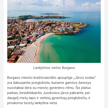
Lankytinos vietos Burgase
Burgaso miesto kraštovaizdžio apsuptyje „Jūros sodas”
yra žaliuojantis prieglobstis, kuriame gamtos žavesys
nuostabiai dera su miesto gyvenimo ritmu. Šis platus
parkas, besidriekiantis Juodosios jūros pakrante, per
daugelį metų tapo ir vietinių gyventojų prieglobsčiu, ir
privaloma turistų lankytina vieta.