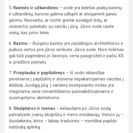
5.
Kavinės ir užkandinės
– sode yra keletas jaukių kavinių
ir užkandinių, kuriose galima užkąsti ar atsigaivinti gaiviu
gėrimu. Nesvarbu, ar norite greitai suvalgyti ledų, ar
visaverčio patiekalo su vaizdu į jūrą, Jūros sode rasite
viską, kas jums tinka.
6.
Kazino
– Burgaso kazino yra įspūdingos architektūros ir
puikios vietos prie jūros simbolis Jūros sode. Nors lošimas
gali būti pagrindinis jo žavesys, verta pasigrožėti ir pačiu XX
a. pradžios pastatu.
7.
Prieplauka ir paplūdimys
– Iš sodo sklandžiai
pereinama į paplūdimį ir atsiveria nepakartojamas vaizdas į
didžiulę Juodąją jūrą. Į vandenį besitęsiantis molas yra
mėgstama vieta romantiškiems pasivaikščiojimams ir
susimąstymo akimirkoms.
8.
Skulptūros ir menas
– keliaudami po Jūros sodą,
pamatysite įvairių skulptūrų ir meno instaliacijų. Vienos jų –
šiuolaikinės, kitos – labiau tradicinės – meniškai papildo
natūralią aplinką.