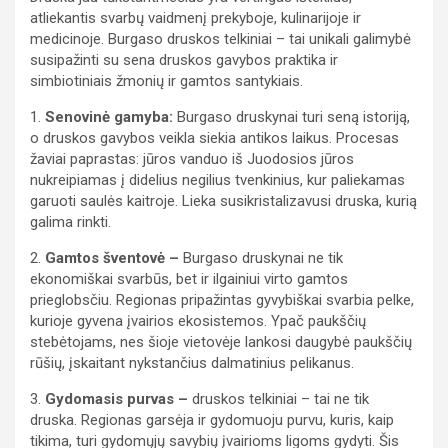
atliekantis svarbų vaidmenį prekyboje, kulinarijoje ir
medicinoje. Burgaso druskos telkiniai – tai unikali galimybė
susipažinti su sena druskos gavybos praktika ir
simbiotiniais žmonių ir gamtos santykiais.
1.
Senovinė gamyba:
Burgaso druskynai turi seną istoriją,
o druskos gavybos veikla siekia antikos laikus. Procesas
žaviai paprastas: jūros vanduo iš Juodosios jūros
nukreipiamas į didelius negilius tvenkinius, kur paliekamas
garuoti saulės kaitroje. Lieka susikristalizavusi druska, kurią
galima rinkti.
2.
Gamtos šventovė –
Burgaso druskynai ne tik
ekonomiškai svarbūs, bet ir ilgainiui virto gamtos
prieglobsčiu. Regionas pripažintas gyvybiškai svarbia pelke,
kurioje gyvena įvairios ekosistemos. Ypač paukščių
stebėtojams, nes šioje vietovėje lankosi daugybė paukščių
rūšių, įskaitant nykstančius dalmatinius pelikanus.
3.
Gydomasis purvas –
druskos telkiniai – tai ne tik
druska. Regionas garsėja ir gydomuoju purvu, kuris, kaip
tikima, turi gydomųjų savybių įvairioms ligoms gydyti. Šis