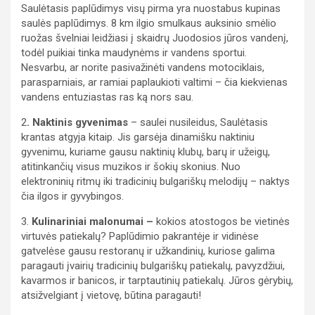
Saulėtasis paplūdimys visų pirma yra nuostabus kupinas
saulės paplūdimys. 8 km ilgio smulkaus auksinio smėlio
ruožas švelniai leidžiasi į skaidrų Juodosios jūros vandenį,
todėl puikiai tinka maudynėms ir vandens sportui.
Nesvarbu, ar norite pasivažinėti vandens motociklais,
parasparniais, ar ramiai paplaukioti valtimi – čia kiekvienas
vandens entuziastas ras ką nors sau.
2
. Naktinis gyvenimas
– saulei nusileidus, Saulėtasis
krantas atgyja kitaip. Jis garsėja dinamišku naktiniu
gyvenimu, kuriame gausu naktinių klubų, barų ir užeigų,
atitinkančių visus muzikos ir šokių skonius. Nuo
elektroninių ritmų iki tradicinių bulgariškų melodijų – naktys
čia ilgos ir gyvybingos.
3.
Kulinariniai malonumai –
kokios atostogos be vietinės
virtuvės patiekalų? Paplūdimio pakrantėje ir vidinėse
gatvelėse gausu restoranų ir užkandinių, kuriose galima
paragauti įvairių tradicinių bulgariškų patiekalų, pavyzdžiui,
kavarmos ir banicos, ir tarptautinių patiekalų. Jūros gėrybių,
atsižvelgiant į vietovę, būtina paragauti!