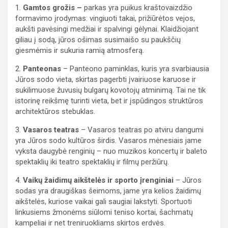
1.
Gamtos grožis –
parkas yra puikus kraštovaizdžio
formavimo įrodymas: vingiuoti takai, prižiūrėtos vejos,
aukšti pavėsingi medžiai ir spalvingi gėlynai. Klaidžiojant
giliau į sodą, jūros ošimas susimaišo su paukščių
giesmėmis ir sukuria ramią atmosferą.
2.
Panteonas
– Panteono paminklas, kuris yra svarbiausia
Jūros sodo vieta, skirtas pagerbti įvairiuose karuose ir
sukilimuose žuvusių bulgarų kovotojų atminimą. Tai ne tik
istorinę reikšmę turinti vieta, bet ir įspūdingos struktūros
architektūros stebuklas.
3.
Vasaros teatras
– Vasaros teatras po atviru dangumi
yra Jūros sodo kultūros širdis. Vasaros mėnesiais jame
vyksta daugybė renginių – nuo muzikos koncertų ir baleto
spektaklių iki teatro spektaklių ir filmų peržiūrų.
4.
Vaikų žaidimų aikštelės ir sporto įrenginiai
– Jūros
sodas yra draugiškas šeimoms, jame yra kelios žaidimų
aikštelės, kuriose vaikai gali saugiai lakstyti. Sportuoti
linkusiems žmonėms siūlomi teniso kortai, šachmatų
kampeliai ir net treniruokliams skirtos erdvės.