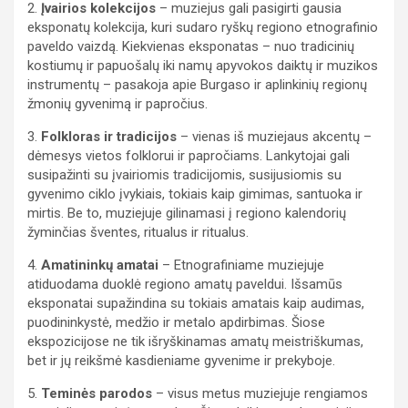
2.
Įvairios kolekcijos
– muziejus gali pasigirti gausia
eksponatų kolekcija, kuri sudaro ryškų regiono etnografinio
paveldo vaizdą. Kiekvienas eksponatas – nuo tradicinių
kostiumų ir papuošalų iki namų apyvokos daiktų ir muzikos
instrumentų – pasakoja apie Burgaso ir aplinkinių regionų
žmonių gyvenimą ir papročius.
3.
Folkloras ir tradicijos
– vienas iš muziejaus akcentų –
dėmesys vietos folklorui ir papročiams. Lankytojai gali
susipažinti su įvairiomis tradicijomis, susijusiomis su
gyvenimo ciklo įvykiais, tokiais kaip gimimas, santuoka ir
mirtis. Be to, muziejuje gilinamasi į regiono kalendorių
žyminčias šventes, ritualus ir ritualus.
4.
Amatininkų amatai
– Etnografiniame muziejuje
atiduodama duoklė regiono amatų paveldui. Išsamūs
eksponatai supažindina su tokiais amatais kaip audimas,
puodininkystė, medžio ir metalo apdirbimas. Šiose
ekspozicijose ne tik išryškinamas amatų meistriškumas,
bet ir jų reikšmė kasdieniame gyvenime ir prekyboje.
5.
Teminės parodos
– visus metus muziejuje rengiamos