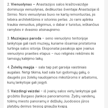
2.
Vienuolynas –
Anastazijos salos kraštovaizdyje
dominuoja vienuolynas, dedikuotas šventajai Anastazijai iš
Sirmio. Nors vienuolynas buvo ne kartą remontuotas, jis
tebėra architektūrinis ir istorinis perlas. Jo rami aplinka
traukia vienuolius, piligrimus, o dabar ir turistus, ieškančius
ramybės ir dvasinio atsinaujinimo.
3.
Muziejaus paroda
– seno vienuolyno teritorijoje
lankytojai gali rasti muziejų, kuriame išsamiai pristatoma
turtinga salos istorija. Eksponatai pasakoja apie įvairius
vienuolyno praeities etapus – nuo religinės reikšmės iki
tamsiųjų kalėjimo laikų.
4.
Žolelių magija
– sala taip pat garsėja vaistiniais
augalais. Netgi tikima, kad sala turi gydomųjų galių, o
daugelis jos žolelių naudojamos mikstūroms ir arbatoms,
kurių lankytojai gali įsigyti.
5.
Vaizdingi vaizdai
– iš įvairių salos vietų lankytojai gali
grožėtis Burgaso įlankos panoramomis. Žydrų vandenų,
tolimų miesto panoramų ir didžiulių Juodosios jūros
platybių derinys tiesiog gniaužia kvapą.