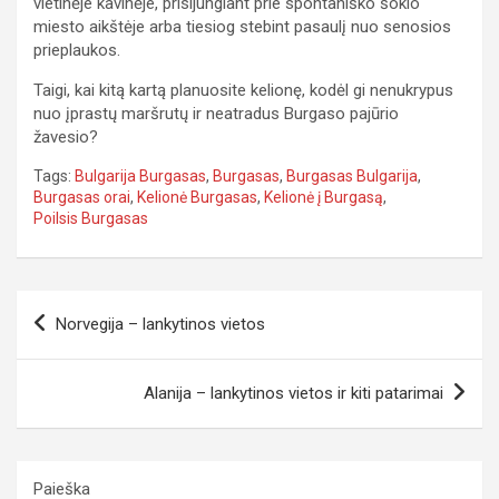
vietinėje kavinėje, prisijungiant prie spontaniško šokio
miesto aikštėje arba tiesiog stebint pasaulį nuo senosios
prieplaukos.
Taigi, kai kitą kartą planuosite kelionę, kodėl gi nenukrypus
nuo įprastų maršrutų ir neatradus Burgaso pajūrio
žavesio?
Tags:
Bulgarija Burgasas
,
Burgasas
,
Burgasas Bulgarija
,
Burgasas orai
,
Kelionė Burgasas
,
Kelionė į Burgasą
,
Poilsis Burgasas
Navigacija
Norvegija – lankytinos vietos
tarp
įrašų
Alanija – lankytinos vietos ir kiti patarimai
Paieška