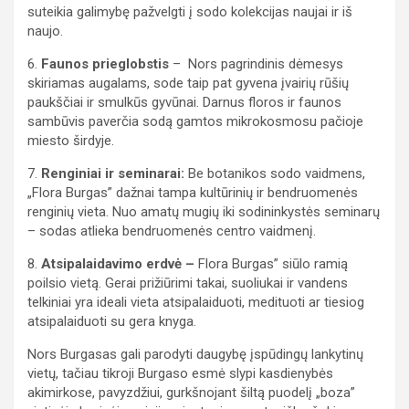
suteikia galimybę pažvelgti į sodo kolekcijas naujai ir iš
naujo.
6.
Faunos prieglobstis
– Nors pagrindinis dėmesys
skiriamas augalams, sode taip pat gyvena įvairių rūšių
paukščiai ir smulkūs gyvūnai. Darnus floros ir faunos
sambūvis paverčia sodą gamtos mikrokosmosu pačioje
miesto širdyje.
7.
Renginiai ir seminarai:
Be botanikos sodo vaidmens,
„Flora Burgas” dažnai tampa kultūrinių ir bendruomenės
renginių vieta. Nuo amatų mugių iki sodininkystės seminarų
– sodas atlieka bendruomenės centro vaidmenį.
8.
Atsipalaidavimo erdvė –
Flora Burgas” siūlo ramią
poilsio vietą. Gerai prižiūrimi takai, suoliukai ir vandens
telkiniai yra ideali vieta atsipalaiduoti, medituoti ar tiesiog
atsipalaiduoti su gera knyga.
Nors Burgasas gali parodyti daugybę įspūdingų lankytinų
vietų, tačiau tikroji Burgaso esmė slypi kasdienybės
akimirkose, pavyzdžiui, gurkšnojant šiltą puodelį „boza”