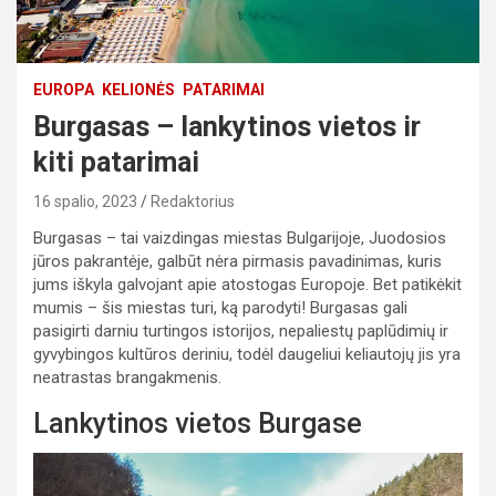
EUROPA
KELIONĖS
PATARIMAI
Burgasas – lankytinos vietos ir
kiti patarimai
16 spalio, 2023
Redaktorius
Burgasas – tai vaizdingas miestas Bulgarijoje, Juodosios
jūros pakrantėje, galbūt nėra pirmasis pavadinimas, kuris
jums iškyla galvojant apie atostogas Europoje. Bet patikėkit
mumis – šis miestas turi, ką parodyti! Burgasas gali
pasigirti darniu turtingos istorijos, nepaliestų paplūdimių ir
gyvybingos kultūros deriniu, todėl daugeliui keliautojų jis yra
neatrastas brangakmenis.
Lankytinos vietos Burgase