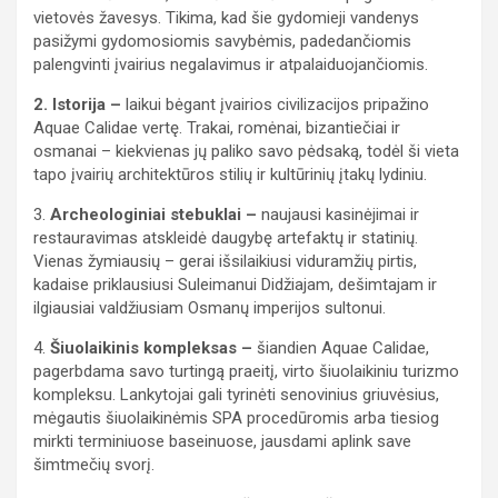
vietovės žavesys. Tikima, kad šie gydomieji vandenys
pasižymi gydomosiomis savybėmis, padedančiomis
palengvinti įvairius negalavimus ir atpalaiduojančiomis.
2. Istorija –
laikui bėgant įvairios civilizacijos pripažino
Aquae Calidae vertę. Trakai, romėnai, bizantiečiai ir
osmanai – kiekvienas jų paliko savo pėdsaką, todėl ši vieta
tapo įvairių architektūros stilių ir kultūrinių įtakų lydiniu.
3.
Archeologiniai stebuklai –
naujausi kasinėjimai ir
restauravimas atskleidė daugybę artefaktų ir statinių.
Vienas žymiausių – gerai išsilaikiusi viduramžių pirtis,
kadaise priklausiusi Suleimanui Didžiajam, dešimtajam ir
ilgiausiai valdžiusiam Osmanų imperijos sultonui.
4.
Šiuolaikinis kompleksas –
šiandien Aquae Calidae,
pagerbdama savo turtingą praeitį, virto šiuolaikiniu turizmo
kompleksu. Lankytojai gali tyrinėti senovinius griuvėsius,
mėgautis šiuolaikinėmis SPA procedūromis arba tiesiog
mirkti terminiuose baseinuose, jausdami aplink save
šimtmečių svorį.