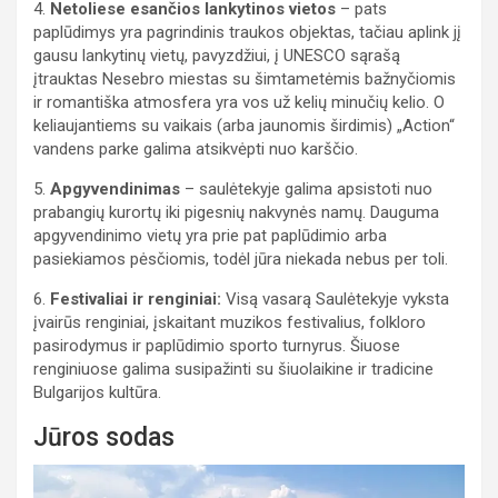
4.
Netoliese esančios lankytinos vietos
– pats
paplūdimys yra pagrindinis traukos objektas, tačiau aplink jį
gausu lankytinų vietų, pavyzdžiui, į UNESCO sąrašą
įtrauktas Nesebro miestas su šimtametėmis bažnyčiomis
ir romantiška atmosfera yra vos už kelių minučių kelio. O
keliaujantiems su vaikais (arba jaunomis širdimis) „Action“
vandens parke galima atsikvėpti nuo karščio.
5.
Apgyvendinimas
– saulėtekyje galima apsistoti nuo
prabangių kurortų iki pigesnių nakvynės namų. Dauguma
apgyvendinimo vietų yra prie pat paplūdimio arba
pasiekiamos pėsčiomis, todėl jūra niekada nebus per toli.
6.
Festivaliai ir renginiai:
Visą vasarą Saulėtekyje vyksta
įvairūs renginiai, įskaitant muzikos festivalius, folkloro
pasirodymus ir paplūdimio sporto turnyrus. Šiuose
renginiuose galima susipažinti su šiuolaikine ir tradicine
Bulgarijos kultūra.
Jūros sodas