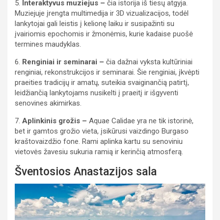
5.
Interaktyvus muziejus –
čia istorija iš tiesų atgyja.
Muziejuje įrengta multimedija ir 3D vizualizacijos, todėl
lankytojai gali leistis į kelionę laiku ir susipažinti su
įvairiomis epochomis ir žmonėmis, kurie kadaise puošė
termines maudyklas.
6.
Renginiai ir seminarai –
čia dažnai vyksta kultūriniai
renginiai, rekonstrukcijos ir seminarai. Šie renginiai, įkvėpti
praeities tradicijų ir amatų, suteikia svaiginančią patirtį,
leidžiančią lankytojams nusikelti į praeitį ir išgyventi
senovines akimirkas.
7.
Aplinkinis grožis –
Aquae Calidae yra ne tik istorinė,
bet ir gamtos grožio vieta, įsikūrusi vaizdingo Burgaso
kraštovaizdžio fone. Rami aplinka kartu su senoviniu
vietovės žavesiu sukuria ramią ir kerinčią atmosferą.
Šventosios Anastazijos sala