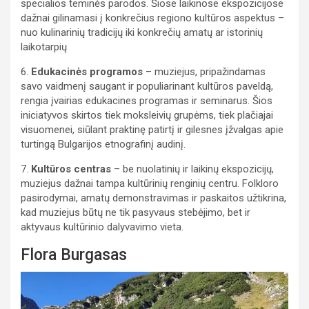
specialios teminės parodos. Šiose laikinose ekspozicijose
dažnai gilinamasi į konkrečius regiono kultūros aspektus –
nuo kulinarinių tradicijų iki konkrečių amatų ar istorinių
laikotarpių
6.
Edukacinės programos
– muziejus, pripažindamas
savo vaidmenį saugant ir populiarinant kultūros paveldą,
rengia įvairias edukacines programas ir seminarus. Šios
iniciatyvos skirtos tiek moksleivių grupėms, tiek plačiajai
visuomenei, siūlant praktinę patirtį ir gilesnes įžvalgas apie
turtingą Bulgarijos etnografinį audinį.
7.
Kultūros centras
– be nuolatinių ir laikinų ekspozicijų,
muziejus dažnai tampa kultūrinių renginių centru. Folkloro
pasirodymai, amatų demonstravimas ir paskaitos užtikrina,
kad muziejus būtų ne tik pasyvaus stebėjimo, bet ir
aktyvaus kultūrinio dalyvavimo vieta.
Flora Burgasas