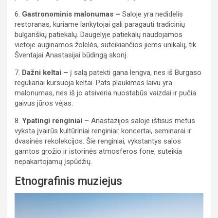
6.
Gastronominis malonumas –
Saloje yra nedidelis
restoranas, kuriame lankytojai gali paragauti tradicinių
bulgariškų patiekalų. Daugelyje patiekalų naudojamos
vietoje auginamos žolelės, suteikiančios jiems unikalų, tik
Šventajai Anastasijai būdingą skonį.
7.
Dažni keltai –
į salą patekti gana lengva, nes iš Burgaso
reguliariai kursuoja keltai. Pats plaukimas laivu yra
malonumas, nes iš jo atsiveria nuostabūs vaizdai ir pučia
gaivus jūros vėjas.
8.
Ypatingi renginiai –
Anastazijos saloje ištisus metus
vyksta įvairūs kultūriniai renginiai: koncertai, seminarai ir
dvasinės rekolekcijos. Šie renginiai, vykstantys salos
gamtos grožio ir istorinės atmosferos fone, suteikia
nepakartojamų įspūdžių.
Etnografinis muziejus