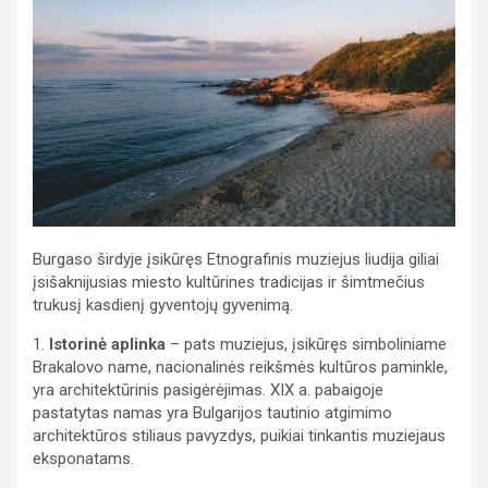
Burgaso širdyje įsikūręs Etnografinis muziejus liudija giliai
įsišaknijusias miesto kultūrines tradicijas ir šimtmečius
trukusį kasdienį gyventojų gyvenimą.
1.
Istorinė aplinka
– pats muziejus, įsikūręs simboliniame
Brakalovo name, nacionalinės reikšmės kultūros paminkle,
yra architektūrinis pasigėrėjimas. XIX a. pabaigoje
pastatytas namas yra Bulgarijos tautinio atgimimo
architektūros stiliaus pavyzdys, puikiai tinkantis muziejaus
eksponatams.