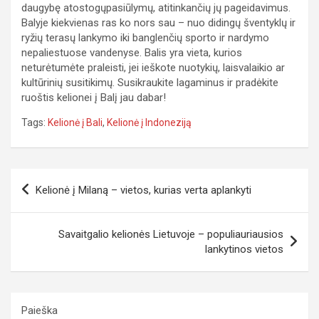
daugybę atostogųpasiūlymų, atitinkančių jų pageidavimus.
Balyje kiekvienas ras ko nors sau – nuo didingų šventyklų ir
ryžių terasų lankymo iki banglenčių sporto ir nardymo
nepaliestuose vandenyse. Balis yra vieta, kurios
neturėtumėte praleisti, jei ieškote nuotykių, laisvalaikio ar
kultūrinių susitikimų. Susikraukite lagaminus ir pradėkite
ruoštis kelionei į Balį jau dabar!
Tags:
Kelionė į Bali
,
Kelionė į Indoneziją
Navigacija
Kelionė į Milaną – vietos, kurias verta aplankyti
tarp
įrašų
Savaitgalio kelionės Lietuvoje – populiauriausios
lankytinos vietos
Paieška