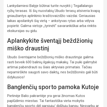
Lankydamiesi Balyje būtinai turite nuvykti į Tegallalango
ryžių terasas. Iš šių nuostabių Ubudo terasų atsiveria kvapą
gniaužiantys aplinkinio kraštovaizdžio vaizdai. Geriausias
laikas apsilankyti šią vietą – ankstyvas rytas arba vėlyva
popietė. Galima vietoje „tyrinėti” savarankiškai arba rinktis
ekskursijas su gidu.
Aplankykite šventąjį beždžionių
miško draustinį
Ubudo šventajame beždžionių miško draustinyje galima
rasti beveik 600 balinių ilgakojų makakų. Tai puiki galimybė
artimai pabendrauti su šiais aktyviais primatais. Tačiau
nepamirškite saugoti savo daiktų, nes beždžionės gali būti
išdykusios!
Banglenčių sporto pamoka Kutoje
Pietinėje Balio pakrantėje yra gerai žinomas Kutos
paplūdimio miestas. Tai fantastiška vieta mokytis
banglenčių sporto dėl garsiųjų/ didžiųjų bangų. Nesvarbu ar