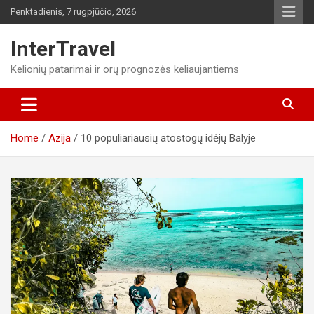
Skip
Penktadienis, 7 rugpjūčio, 2026
to
content
InterTravel
Kelionių patarimai ir orų prognozės keliaujantiems
Home
Azija
10 populiariausių atostogų idėjų Balyje