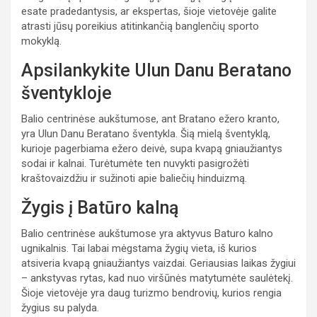
esate pradedantysis, ar ekspertas, šioje vietovėje galite
atrasti jūsų poreikius atitinkančią banglenčių sporto
mokyklą.
Apsilankykite Ulun Danu Beratano
šventykloje
Balio centrinėse aukštumose, ant Bratano ežero kranto,
yra Ulun Danu Beratano šventykla. Šią mielą šventyklą,
kurioje pagerbiama ežero deivė, supa kvapą gniaužiantys
sodai ir kalnai. Turėtumėte ten nuvykti pasigrožėti
kraštovaizdžiu ir sužinoti apie baliečių hinduizmą.
Žygis į Batūro kalną
Balio centrinėse aukštumose yra aktyvus Baturo kalno
ugnikalnis. Tai labai mėgstama žygių vieta, iš kurios
atsiveria kvapą gniaužiantys vaizdai. Geriausias laikas žygiui
– ankstyvas rytas, kad nuo viršūnės matytumėte saulėtekį.
Šioje vietovėje yra daug turizmo bendrovių, kurios rengia
žygius su palyda.