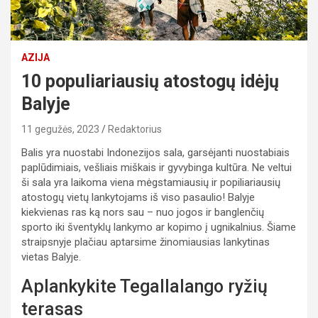
AZIJA
10 populiariausių atostogų idėjų
Balyje
11 gegužės, 2023
Redaktorius
Balis yra nuostabi Indonezijos sala, garsėjanti nuostabiais
paplūdimiais, vešliais miškais ir gyvybinga kultūra. Ne veltui
ši sala yra laikoma viena mėgstamiausių ir popiliariausių
atostogų vietų lankytojams iš viso pasaulio! Balyje
kiekvienas ras ką nors sau – nuo jogos ir banglenčių
sporto iki šventyklų lankymo ar kopimo į ugnikalnius. Šiame
straipsnyje plačiau aptarsime žinomiausias lankytinas
vietas Balyje.
Aplankykite Tegallalango ryžių
terasas