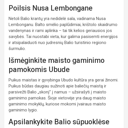
Poilsis Nusa Lembongane
Netoli Balio krantų yra nedidelė sala, vadinama Nusa
Lembonganu. Balto smėlio paplūdimiai, krištolo skaidrumo
vandenynas ir rami aplinka – tai tik kelios geriausios jos
savybės. Tai nuostabi vieta, kur galima pasisemti energijos
ir atsipalaiduoti nuo judresnių Balio turistinio regiono
šurmulio.
Išmėginkite maisto gaminimo
pamokomis Ubude
Puikus maistas ir gyvybinga Ubudo kultūra yra gerai žinomi.
Puikus būdas daugiau sužinoti apie baliečių maistą ir
parsivežti Balio „skonį” į namus – užsirašyti į maisto
gaminimo pamokas. Šioje vietovėje yra daug maisto
gaminimo mokyklų, kuriose mokomi įvairaus maisto
gaminimo lygio.
Apsilankykite Balio sūpuoklėse