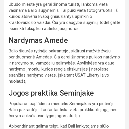
Ubudo mieste yra gerai žinoma turistų lankoma vieta,
vadinama Balio sūpynėmis. Tai puiki vieta fotografuotis, iš
kurios atsiveria kvapą gniaužiantys aplinkinio
kraštovaizdžio vaizdai. Čia yra daugybė sūpynių, todėl galite
išsirinkti tokią, kuri atitinka jūsų norus.
Nardymas Amede
Balio šiaurės rytinėje pakrantėje įsikūrusi mažytė žvejų
bendruomenė Amedas. Čia gerai žinomos puikios nardymo
ir nardymo su vamzdeliu galimybės. Apylinkėse yra daug
nardymo įmonių, kurios rengia ekskursijas į netoliese
esančias nardymo vietas, įskaitant USAT Liberty laivo
nuolaužą.
Jogos praktika Seminjake
Populiarus paplūdimio miestelis Seminjakas yra pietinėje
Balio pakrantėje. Tai fantastiška vieta praktikuoti jogą, nes
čia yra aukščiausio lygio jogos studijų.
Apibendrinant galima teigti, kad Bali lankytojams siūlo