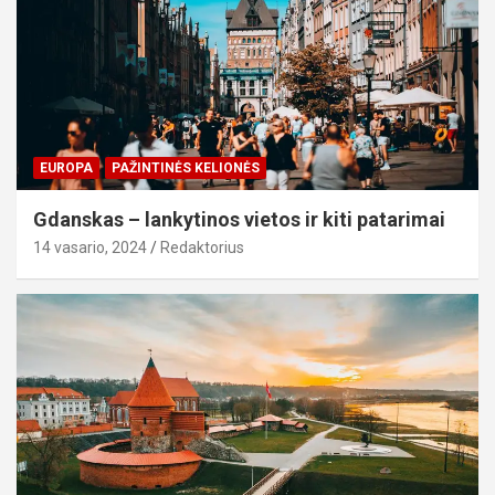
EUROPA
PAŽINTINĖS KELIONĖS
Gdanskas – lankytinos vietos ir kiti patarimai
14 vasario, 2024
Redaktorius