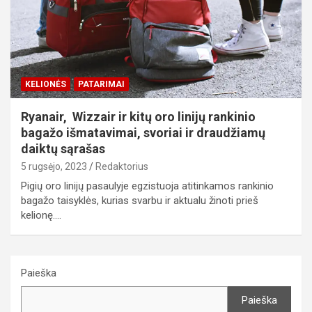
KELIONĖS
PATARIMAI
Ryanair, Wizzair ir kitų oro linijų rankinio
bagažo išmatavimai, svoriai ir draudžiamų
daiktų sąrašas
5 rugsėjo, 2023
Redaktorius
Pigių oro linijų pasaulyje egzistuoja atitinkamos rankinio
bagažo taisyklės, kurias svarbu ir aktualu žinoti prieš
kelionę.…
Paieška
Paieška