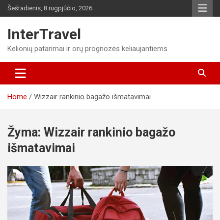
Skip
Šeštadienis, 8 rugpjūčio, 2026
to
content
InterTravel
Kelionių patarimai ir orų prognozės keliaujantiems
Home
Wizzair rankinio bagažo išmatavimai
Žyma:
Wizzair rankinio bagažo
išmatavimai