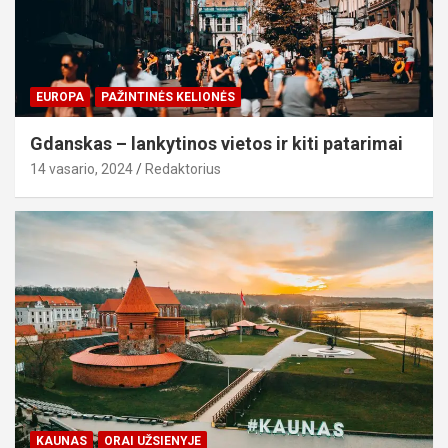
EUROPA
PAŽINTINĖS KELIONĖS
Gdanskas – lankytinos vietos ir kiti patarimai
14 vasario, 2024
Redaktorius
KAUNAS
ORAI UŽSIENYJE