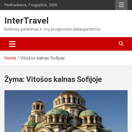
Skip
Penktadienis, 7 rugpjūčio, 2026
to
content
InterTravel
Kelionių patarimai ir orų prognozės keliaujantiems
Home
Vitošos kalnas Sofijoje
Žyma:
Vitošos kalnas Sofijoje