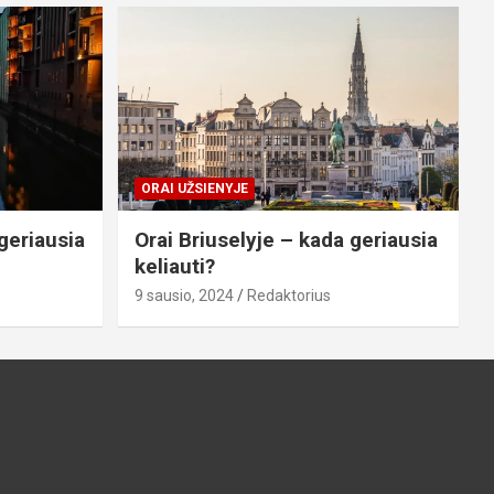
ORAI UŽSIENYJE
geriausia
Orai Briuselyje – kada geriausia
keliauti?
9 sausio, 2024
Redaktorius