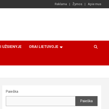
Reklama
Žymos
Apie mus
I UŽSIENYJE
ORAI LIETUVOJE
Paieška
Paieška