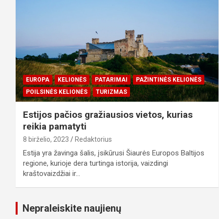
EUROPA
KELIONĖS
PATARIMAI
PAŽINTINĖS KELIONĖS
POILSINĖS KELIONĖS
TURIZMAS
Estijos pačios gražiausios vietos, kurias
reikia pamatyti
8 birželio, 2023
Redaktorius
Estija yra žavinga šalis, įsikūrusi Šiaurės Europos Baltijos
regione, kurioje dera turtinga istorija, vaizdingi
kraštovaizdžiai ir…
Nepraleiskite naujienų