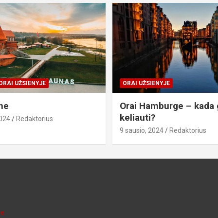
ORAI UŽSIENYJE
ORAI UŽSIENYJE
ne
Orai Hamburge – kada 
keliauti?
2024
Redaktorius
9 sausio, 2024
Redaktorius
je