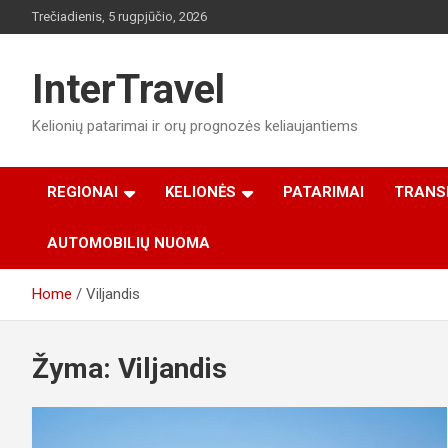
Skip
Trečiadienis, 5 rugpjūčio, 2026
to
content
InterTravel
Kelionių patarimai ir orų prognozės keliaujantiems
REGIONAI
KELIONĖS
PATARIMAI
TRANS
AUTOMOBILIŲ NUOMA
Home
Viljandis
Žyma:
Viljandis