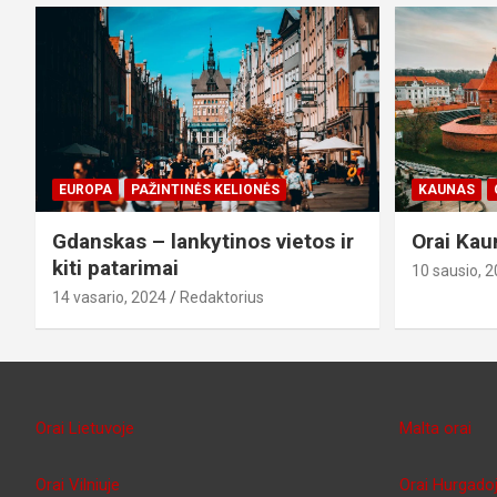
EUROPA
PAŽINTINĖS KELIONĖS
KAUNAS
Gdanskas – lankytinos vietos ir
Orai Kau
kiti patarimai
10 sausio, 
14 vasario, 2024
Redaktorius
Orai Lietuvoje
Malta orai
Orai Vilniuje
Orai Hurgado