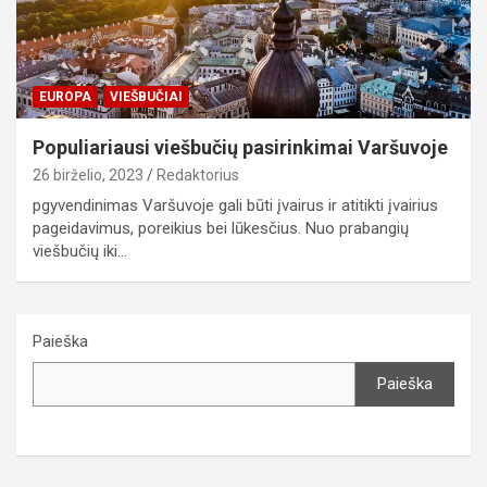
EUROPA
VIEŠBUČIAI
Populiariausi viešbučių pasirinkimai Varšuvoje
26 birželio, 2023
Redaktorius
pgyvendinimas Varšuvoje gali būti įvairus ir atitikti įvairius
pageidavimus, poreikius bei lūkesčius. Nuo prabangių
viešbučių iki…
Paieška
Paieška