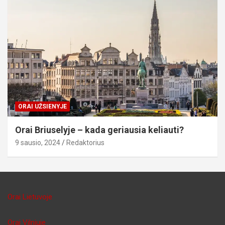
ORAI UŽSIENYJE
Orai Briuselyje – kada geriausia keliauti?
9 sausio, 2024
Redaktorius
Orai Lietuvoje
Orai Vilniuje