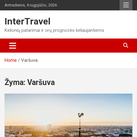
Skip
Antradienis, 4 rugpjūčio, 2026
to
content
InterTravel
Kelionių patarimai ir orų prognozės keliaujantiems
Home
Varšuva
Žyma:
Varšuva