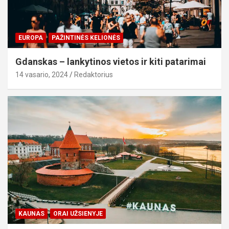
EUROPA
PAŽINTINĖS KELIONĖS
Gdanskas – lankytinos vietos ir kiti patarimai
14 vasario, 2024
Redaktorius
KAUNAS
ORAI UŽSIENYJE