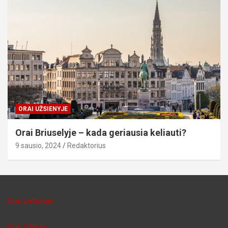
ORAI UŽSIENYJE
Orai Briuselyje – kada geriausia keliauti?
9 sausio, 2024
Redaktorius
Orai Lietuvoje
Orai Vilniuje