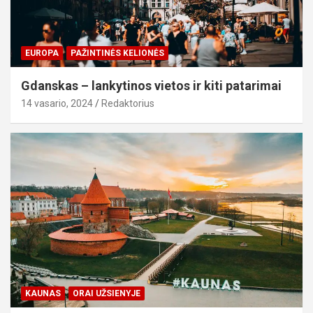
EUROPA
PAŽINTINĖS KELIONĖS
Gdanskas – lankytinos vietos ir kiti patarimai
14 vasario, 2024
Redaktorius
KAUNAS
ORAI UŽSIENYJE