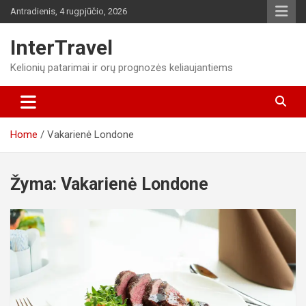
Skip
Antradienis, 4 rugpjūčio, 2026
to
content
InterTravel
Kelionių patarimai ir orų prognozės keliaujantiems
Home
Vakarienė Londone
Žyma:
Vakarienė Londone