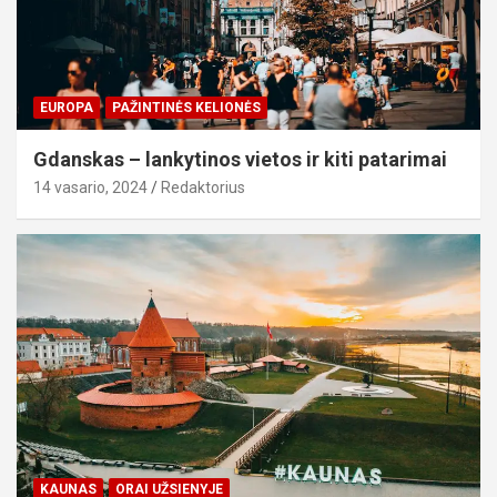
EUROPA
PAŽINTINĖS KELIONĖS
Gdanskas – lankytinos vietos ir kiti patarimai
14 vasario, 2024
Redaktorius
KAUNAS
ORAI UŽSIENYJE