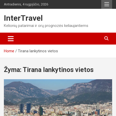
Skip
Antradienis, 4 rugpjūčio, 2026
to
content
InterTravel
Kelionių patarimai ir orų prognozės keliaujantiems
Home
Tirana lankytinos vietos
Žyma:
Tirana lankytinos vietos