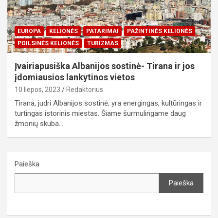
EUROPA
KELIONĖS
PATARIMAI
PAŽINTINĖS KELIONĖS
POILSINĖS KELIONĖS
TURIZMAS
Įvairiapusiška Albanijos sostinė- Tirana ir jos
įdomiausios lankytinos vietos
10 liepos, 2023
Redaktorius
Tirana, judri Albanijos sostinė, yra energingas, kultūringas ir
turtingas istorinis miestas. Šiame šurmulingame daug
žmonių skuba…
Paieška
Paieška