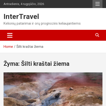
Skip
Antradienis, 4 rugpjūčio, 2026
to
content
InterTravel
Kelionių patarimai ir orų prognozės keliaujantiems
Home
Šilti kraštai žiema
Žyma:
Šilti kraštai žiema