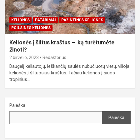
KELIONĖS
PATARIMAI
PAŽINTINĖS KELIONĖS
POILSINĖS KELIONĖS
Kelionės į šiltus kraštus – ką turėtumėte
žinoti?
2 birželio, 2023
Redaktorius
Daugelį keliautojų, ieškančių saulės nubučiuotų vietų, vilioja
kelionės į šiltuosius kraštus. Tačiau keliones į šiuos
tropinius…
Paieška
Paieška