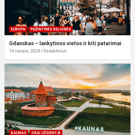
EUROPA
PAŽINTINĖS KELIONĖS
Gdanskas – lankytinos vietos ir kiti patarimai
14 vasario, 2024
Redaktorius
KAUNAS
ORAI UŽSIENYJE