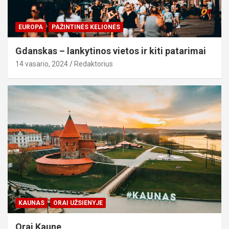
EUROPA
PAŽINTINĖS KELIONĖS
Gdanskas – lankytinos vietos ir kiti patarimai
14 vasario, 2024
Redaktorius
KAUNAS
ORAI UŽSIENYJE
Orai Kaune