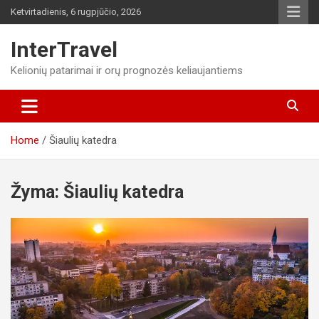
Skip
Ketvirtadienis, 6 rugpjūčio, 2026
to
content
InterTravel
Kelionių patarimai ir orų prognozės keliaujantiems
Home
Šiaulių katedra
Žyma:
Šiaulių katedra