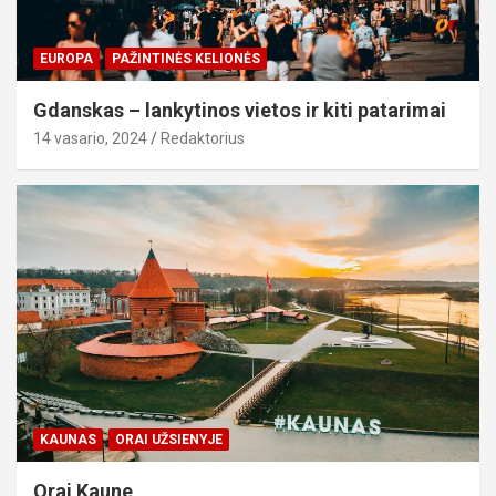
EUROPA
PAŽINTINĖS KELIONĖS
Gdanskas – lankytinos vietos ir kiti patarimai
14 vasario, 2024
Redaktorius
KAUNAS
ORAI UŽSIENYJE
Orai Kaune