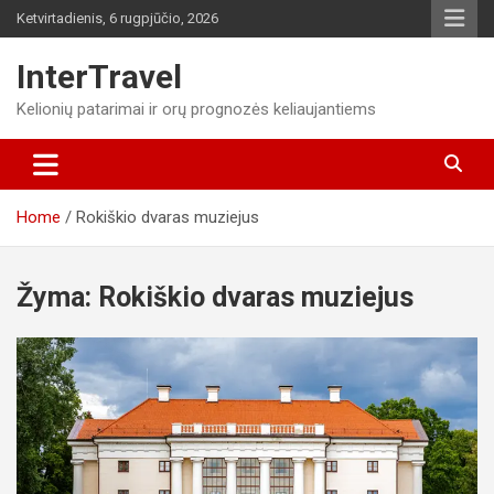
Skip
Ketvirtadienis, 6 rugpjūčio, 2026
to
content
InterTravel
Kelionių patarimai ir orų prognozės keliaujantiems
Home
Rokiškio dvaras muziejus
Žyma:
Rokiškio dvaras muziejus