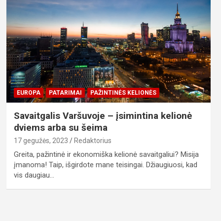
EUROPA
PATARIMAI
PAŽINTINĖS KELIONĖS
Savaitgalis Varšuvoje – įsimintina kelionė
dviems arba su šeima
17 gegužės, 2023
Redaktorius
Greita, pažintinė ir ekonomiška kelionė savaitgaliui? Misija
įmanoma! Taip, išgirdote mane teisingai. Džiaugiuosi, kad
vis daugiau…