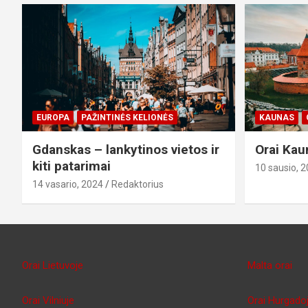
EUROPA
PAŽINTINĖS KELIONĖS
KAUNAS
Gdanskas – lankytinos vietos ir
Orai Kau
kiti patarimai
10 sausio, 
14 vasario, 2024
Redaktorius
Orai Lietuvoje
Malta orai
Orai Vilniuje
Orai Hurgado