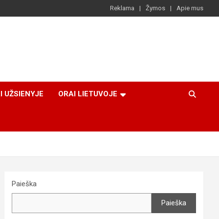
Reklama
Žymos
Apie mus
I UŽSIENYJE
ORAI LIETUVOJE
Paieška
Paieška