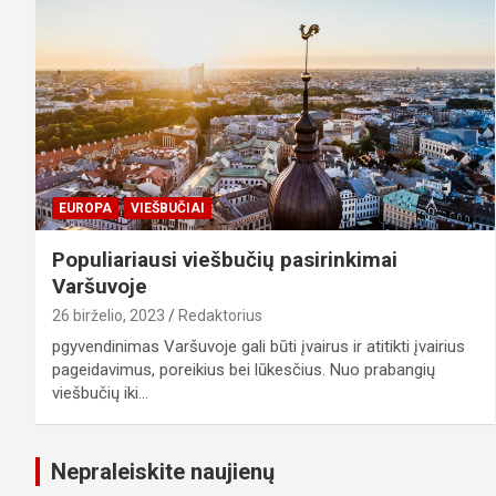
EUROPA
VIEŠBUČIAI
Populiariausi viešbučių pasirinkimai
Varšuvoje
26 birželio, 2023
Redaktorius
pgyvendinimas Varšuvoje gali būti įvairus ir atitikti įvairius
pageidavimus, poreikius bei lūkesčius. Nuo prabangių
viešbučių iki…
Nepraleiskite naujienų