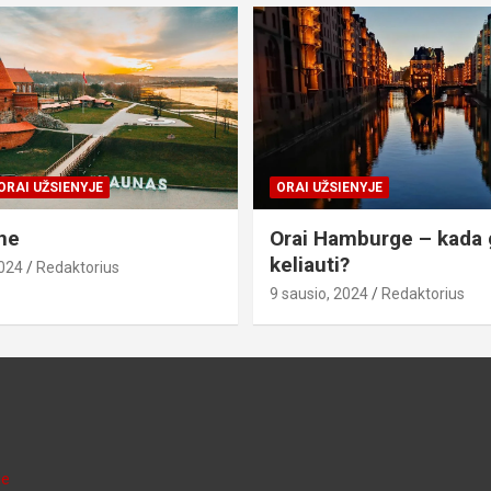
ORAI UŽSIENYJE
ORAI UŽSIENYJE
ne
Orai Hamburge – kada 
keliauti?
2024
Redaktorius
9 sausio, 2024
Redaktorius
je