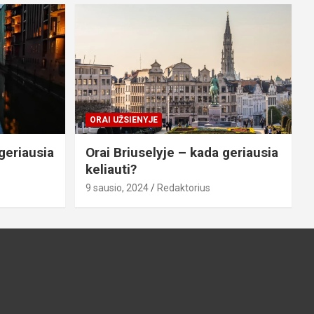
ORAI UŽSIENYJE
geriausia
Orai Briuselyje – kada geriausia
keliauti?
9 sausio, 2024
Redaktorius