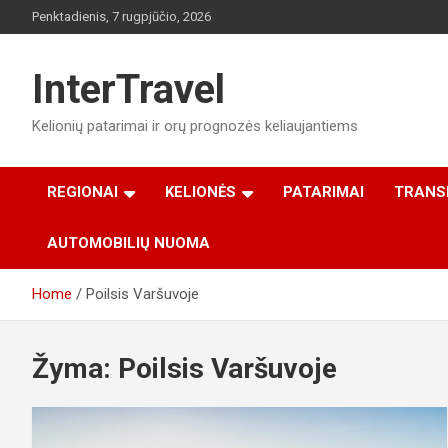
Skip
Penktadienis, 7 rugpjūčio, 2026
to
content
InterTravel
Kelionių patarimai ir orų prognozės keliaujantiems
REGIONAI
KELIONĖS
PATARIMAI
TRANS
AUTOMOBILIŲ NUOMA
Home
Poilsis Varšuvoje
Žyma:
Poilsis Varšuvoje