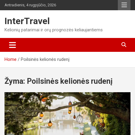
Skip
Antradienis, 4 rugpjūčio, 2026
to
content
InterTravel
Kelionių patarimai ir orų prognozės keliaujantiems
Home
Poilsinės kelionės rudenį
Žyma:
Poilsinės kelionės rudenį