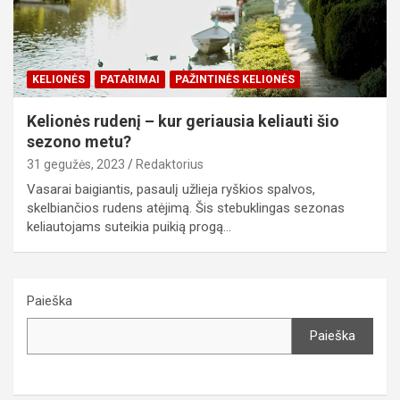
KELIONĖS
PATARIMAI
PAŽINTINĖS KELIONĖS
Kelionės rudenį – kur geriausia keliauti šio
sezono metu?
31 gegužės, 2023
Redaktorius
Vasarai baigiantis, pasaulį užlieja ryškios spalvos,
skelbiančios rudens atėjimą. Šis stebuklingas sezonas
keliautojams suteikia puikią progą…
Paieška
Paieška