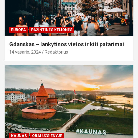
EUROPA
PAŽINTINĖS KELIONĖS
Gdanskas – lankytinos vietos ir kiti patarimai
14 vasario, 2024
Redaktorius
KAUNAS
ORAI UŽSIENYJE