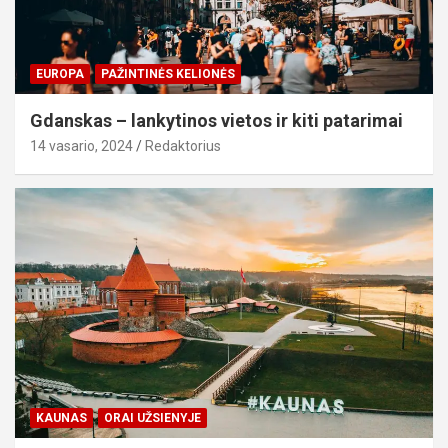
EUROPA
PAŽINTINĖS KELIONĖS
Gdanskas – lankytinos vietos ir kiti patarimai
14 vasario, 2024
Redaktorius
KAUNAS
ORAI UŽSIENYJE