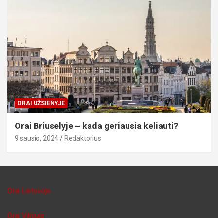
ORAI UŽSIENYJE
Orai Briuselyje – kada geriausia keliauti?
9 sausio, 2024
Redaktorius
Orai Lietuvoje
Orai Vilniuje