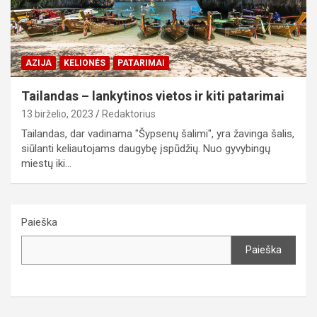
AZIJA
KELIONĖS
PATARIMAI
Tailandas – lankytinos vietos ir kiti patarimai
13 birželio, 2023
Redaktorius
Tailandas, dar vadinama "Šypsenų šalimi", yra žavinga šalis,
siūlanti keliautojams daugybę įspūdžių. Nuo gyvybingų
miestų iki…
Paieška
Paieška