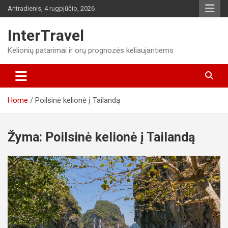
Skip
Antradienis, 4 rugpjūčio, 2026
to
content
InterTravel
Kelionių patarimai ir orų prognozės keliaujantiems
Home
Poilsinė kelionė į Tailandą
Žyma:
Poilsinė kelionė į Tailandą