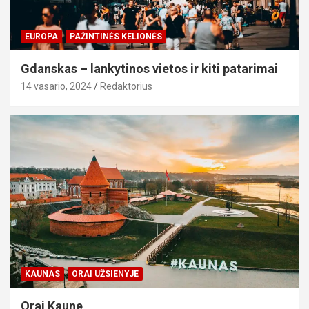
EUROPA
PAŽINTINĖS KELIONĖS
Gdanskas – lankytinos vietos ir kiti patarimai
14 vasario, 2024
Redaktorius
KAUNAS
ORAI UŽSIENYJE
Orai Kaune