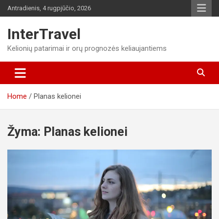
Skip
Antradienis, 4 rugpjūčio, 2026
to
content
InterTravel
Kelionių patarimai ir orų prognozės keliaujantiems
Home
Planas kelionei
Žyma:
Planas kelionei