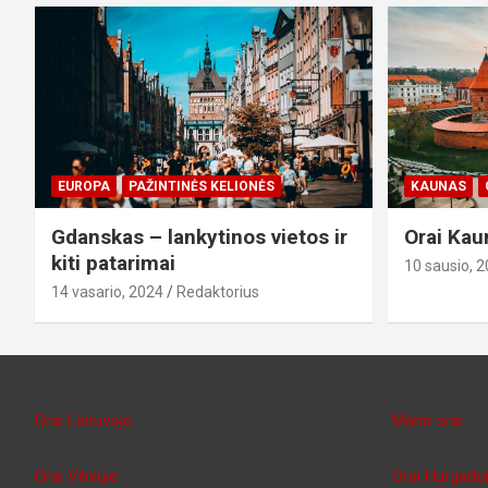
EUROPA
PAŽINTINĖS KELIONĖS
KAUNAS
Gdanskas – lankytinos vietos ir
Orai Kau
kiti patarimai
10 sausio, 
14 vasario, 2024
Redaktorius
Orai Lietuvoje
Malta orai
Orai Vilniuje
Orai Hurgado