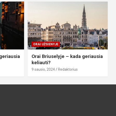
ORAI UŽSIENYJE
geriausia
Orai Briuselyje – kada geriausia
keliauti?
9 sausio, 2024
Redaktorius