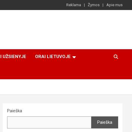
Reklama
Žymos
Apie mus
I UŽSIENYJE
ORAI LIETUVOJE
Paieška
Paieška