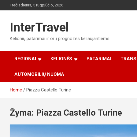
Skip
Trečiadienis, 5 rugpjūčio, 2026
to
content
InterTravel
Kelionių patarimai ir orų prognozės keliaujantiems
REGIONAI
KELIONĖS
PATARIMAI
TRANS
AUTOMOBILIŲ NUOMA
Home
Piazza Castello Turine
Žyma:
Piazza Castello Turine