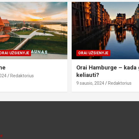
ORAI UŽSIENYJE
ORAI UŽSIENYJE
ne
Orai Hamburge – kada 
keliauti?
2024
Redaktorius
9 sausio, 2024
Redaktorius
je