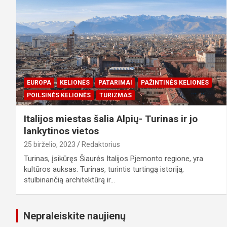
EUROPA
KELIONĖS
PATARIMAI
PAŽINTINĖS KELIONĖS
POILSINĖS KELIONĖS
TURIZMAS
Italijos miestas šalia Alpių- Turinas ir jo
lankytinos vietos
25 birželio, 2023
Redaktorius
Turinas, įsikūręs Šiaurės Italijos Pjemonto regione, yra
kultūros auksas. Turinas, turintis turtingą istoriją,
stulbinančią architektūrą ir…
Nepraleiskite naujienų