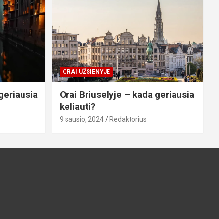
ORAI UŽSIENYJE
geriausia
Orai Briuselyje – kada geriausia
keliauti?
9 sausio, 2024
Redaktorius