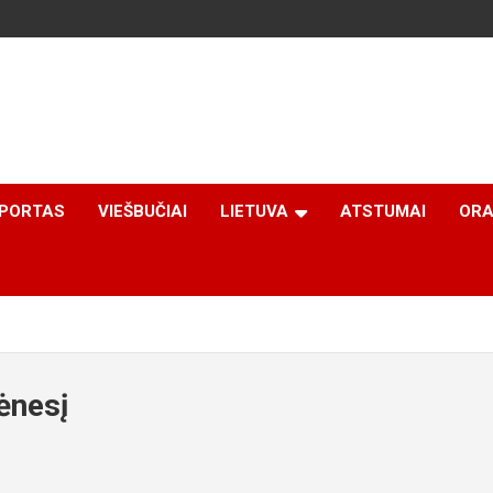
PORTAS
VIEŠBUČIAI
LIETUVA
ATSTUMAI
ORA
ėnesį