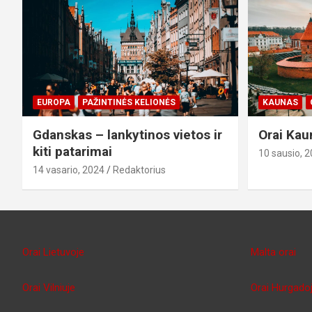
EUROPA
PAŽINTINĖS KELIONĖS
KAUNAS
Gdanskas – lankytinos vietos ir
Orai Kau
kiti patarimai
10 sausio, 
14 vasario, 2024
Redaktorius
Orai Lietuvoje
Malta orai
Orai Vilniuje
Orai Hurgado