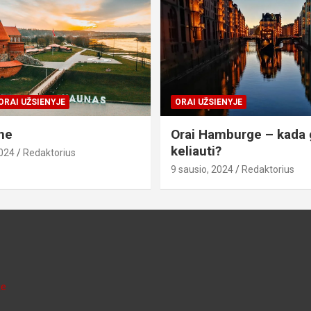
ORAI UŽSIENYJE
ORAI UŽSIENYJE
ne
Orai Hamburge – kada 
keliauti?
2024
Redaktorius
9 sausio, 2024
Redaktorius
je