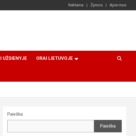
Reklama
Žymos
Apie mus
I UŽSIENYJE
ORAI LIETUVOJE
Paieška
Paieška