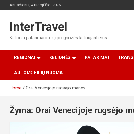
Skip
Antradienis, 4 rugpjūčio, 2026
to
content
InterTravel
Kelionių patarimai ir orų prognozės keliaujantiems
REGIONAI
KELIONĖS
PATARIMAI
TRANS
AUTOMOBILIŲ NUOMA
Home
Orai Venecijoje rugsėjo mėnesį
Žyma:
Orai Venecijoje rugsėjo m