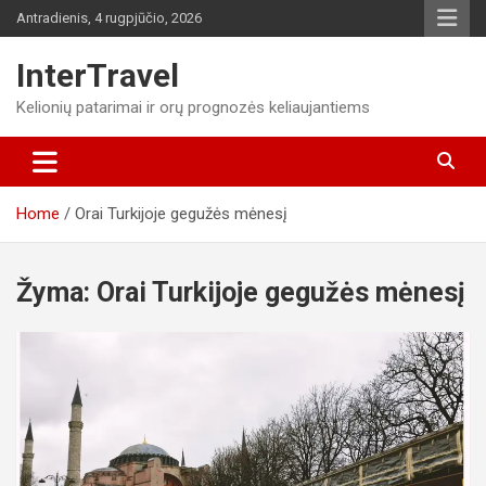
Skip
Antradienis, 4 rugpjūčio, 2026
to
content
InterTravel
Kelionių patarimai ir orų prognozės keliaujantiems
Home
Orai Turkijoje gegužės mėnesį
Žyma:
Orai Turkijoje gegužės mėnesį