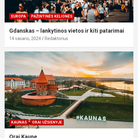
EUROPA
PAŽINTINĖS KELIONĖS
Gdanskas – lankytinos vietos ir kiti patarimai
14 vasario, 2024
Redaktorius
KAUNAS
ORAI UŽSIENYJE
Orai Kaune