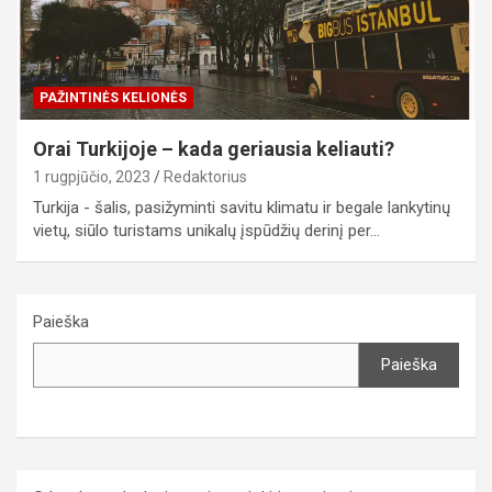
PAŽINTINĖS KELIONĖS
Orai Turkijoje – kada geriausia keliauti?
1 rugpjūčio, 2023
Redaktorius
Turkija - šalis, pasižyminti savitu klimatu ir begale lankytinų
vietų, siūlo turistams unikalų įspūdžių derinį per…
Paieška
Paieška