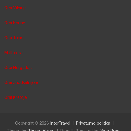
Orai Vilniuje
Orai Kaune
Orai Tunise
Malta orai
Orai Hurgadoje
Orai Juodkalnijoje
Orai Kretoje
Copyright © 2026
InterTravel
Privatumo politika
Theme by:
Theme Horse
Proudly Powered by:
WordPress