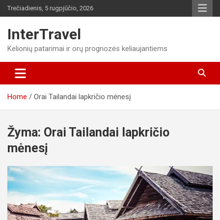
Skip
Trečiadienis, 5 rugpjūčio, 2026
to
content
InterTravel
Kelionių patarimai ir orų prognozės keliaujantiems
Home
Orai Tailandai lapkričio mėnesį
Žyma:
Orai Tailandai lapkričio
mėnesį