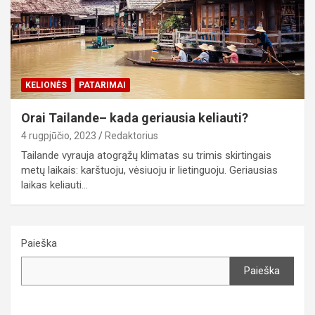
KELIONĖS
PATARIMAI
Orai Tailande– kada geriausia keliauti?
4 rugpjūčio, 2023
Redaktorius
Tailande vyrauja atogrąžų klimatas su trimis skirtingais
metų laikais: karštuoju, vėsiuoju ir lietinguoju. Geriausias
laikas keliauti…
Paieška
Paieška