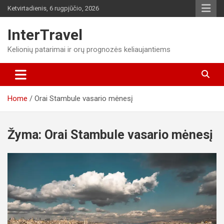
Skip
Ketvirtadienis, 6 rugpjūčio, 2026
to
content
InterTravel
Kelionių patarimai ir orų prognozės keliaujantiems
Home
Orai Stambule vasario mėnesį
Žyma:
Orai Stambule vasario mėnesį