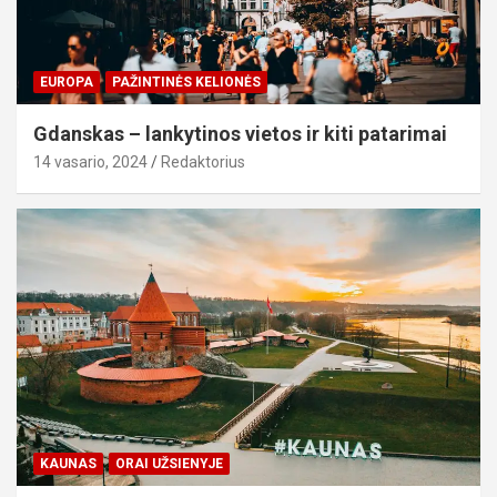
EUROPA
PAŽINTINĖS KELIONĖS
Gdanskas – lankytinos vietos ir kiti patarimai
14 vasario, 2024
Redaktorius
KAUNAS
ORAI UŽSIENYJE