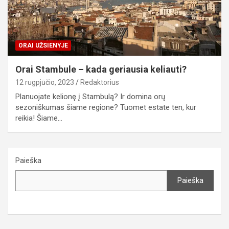
ORAI UŽSIENYJE
Orai Stambule – kada geriausia keliauti?
12 rugpjūčio, 2023
Redaktorius
Planuojate kelionę į Stambulą? Ir domina orų
sezoniškumas šiame regione? Tuomet estate ten, kur
reikia! Šiame…
Paieška
Paieška