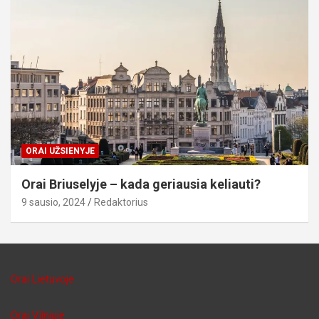
ORAI UŽSIENYJE
Orai Briuselyje – kada geriausia keliauti?
9 sausio, 2024
Redaktorius
Orai Lietuvoje
Orai Vilniuje