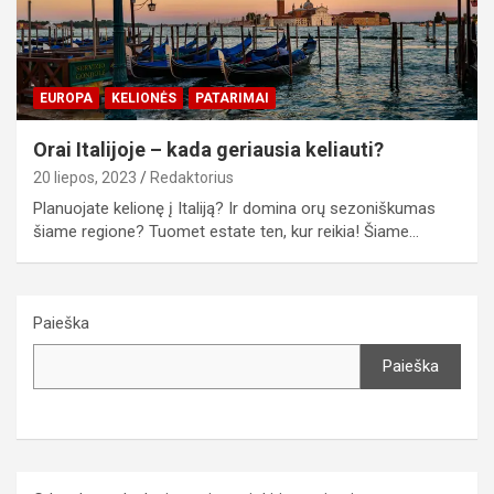
EUROPA
KELIONĖS
PATARIMAI
Orai Italijoje – kada geriausia keliauti?
20 liepos, 2023
Redaktorius
Planuojate kelionę į Italiją? Ir domina orų sezoniškumas
šiame regione? Tuomet estate ten, kur reikia! Šiame…
Paieška
Paieška