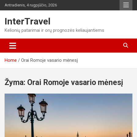
Skip
Antradienis, 4 rugpjūčio, 2026
to
content
InterTravel
Kelionių patarimai ir orų prognozės keliaujantiems
Home
Orai Romoje vasario mėnesį
Žyma:
Orai Romoje vasario mėnesį