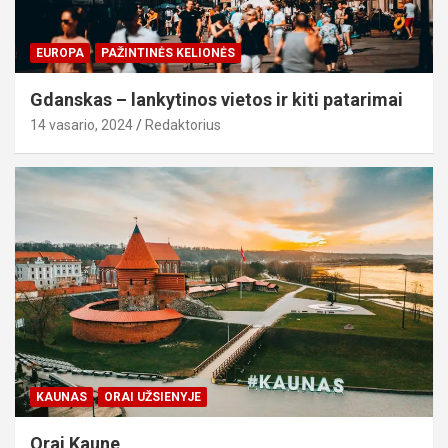
EUROPA
PAŽINTINĖS KELIONĖS
Gdanskas – lankytinos vietos ir kiti patarimai
14 vasario, 2024
Redaktorius
KAUNAS
ORAI UŽSIENYJE
Orai Kaune