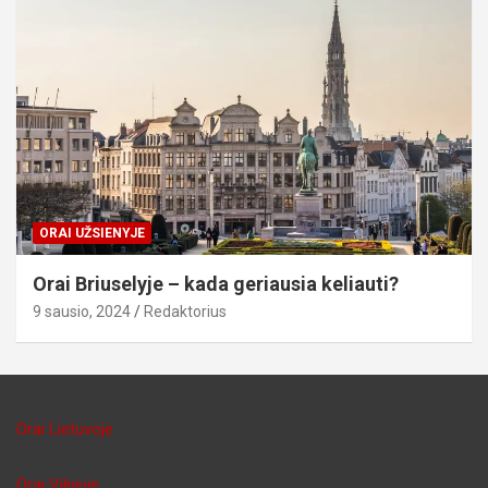
ORAI UŽSIENYJE
Orai Briuselyje – kada geriausia keliauti?
9 sausio, 2024
Redaktorius
Orai Lietuvoje
Orai Vilniuje