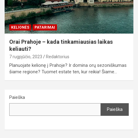
KELIONĖS
PATARIMAI
Orai Prahoje – kada tinkamiausias laikas
keliauti?
7 rugpjūčio, 2023
Redaktorius
Planuojate kelionę į Prahoje? Ir domina orų sezoniškumas
šiame regione? Tuomet estate ten, kur reikia! Šiame…
Paieška
Paieška