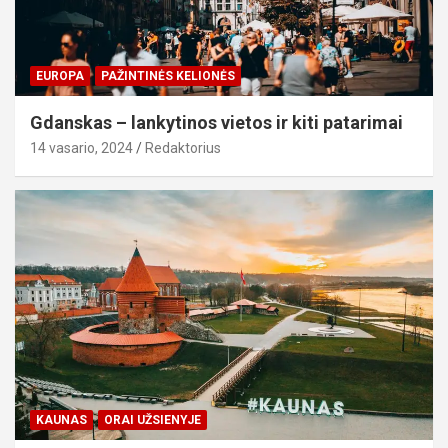
EUROPA
PAŽINTINĖS KELIONĖS
Gdanskas – lankytinos vietos ir kiti patarimai
14 vasario, 2024
Redaktorius
KAUNAS
ORAI UŽSIENYJE