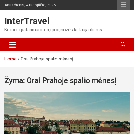
Skip
Antradienis, 4 rugpjūčio, 2026
to
content
InterTravel
Kelionių patarimai ir orų prognozės keliaujantiems
Home
Orai Prahoje spalio mėnesį
Žyma:
Orai Prahoje spalio mėnesį