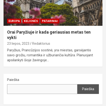
EUROPA
KELIONĖS
PATARIMAI
Orai Paryžiuje ir kada geriausias metas ten
vykti
23 liepos, 2023
Redaktorius
Paryžius, Prancūzijos sostinė, yra miestas, garsėjantis
savo grožiu, romantika ir užburiančia kultūra. Planuojant
apsilankyti šioje žavingoje…
Paieška
Paieška