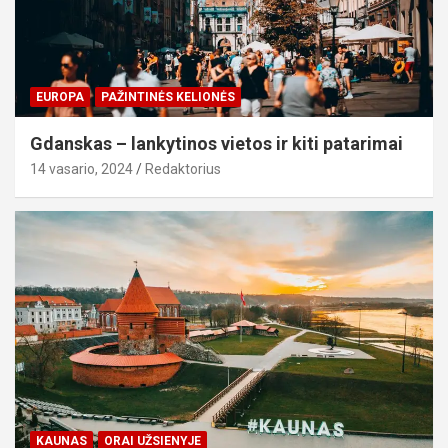
EUROPA
PAŽINTINĖS KELIONĖS
Gdanskas – lankytinos vietos ir kiti patarimai
14 vasario, 2024
Redaktorius
KAUNAS
ORAI UŽSIENYJE