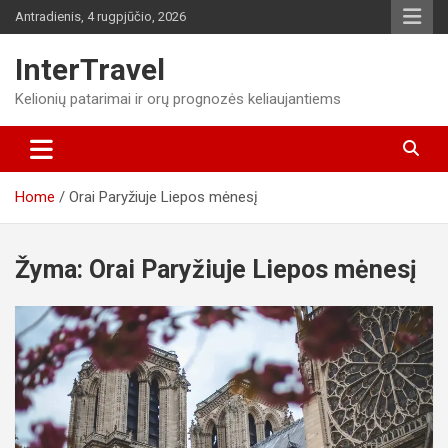
Skip
Antradienis, 4 rugpjūčio, 2026
to
content
InterTravel
Kelionių patarimai ir orų prognozės keliaujantiems
Home
Orai Paryžiuje Liepos mėnesį
Žyma:
Orai Paryžiuje Liepos mėnesį