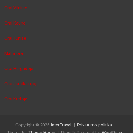
Orai Vilniuje
Orai Kaune
Orai Tunise
Malta orai
Orai Hurgadoje
Orai Juodkalnijoje
Orai Kretoje
Copyright © 2026
InterTravel
Privatumo politika
Theme by:
Theme Horse
Proudly Powered by:
WordPress