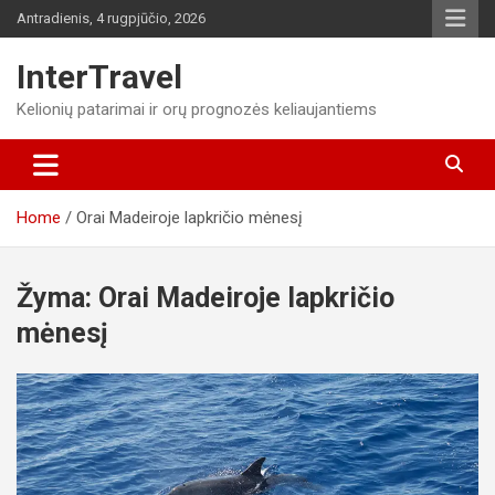
Skip
Antradienis, 4 rugpjūčio, 2026
to
content
InterTravel
Kelionių patarimai ir orų prognozės keliaujantiems
Home
Orai Madeiroje lapkričio mėnesį
Žyma:
Orai Madeiroje lapkričio
mėnesį