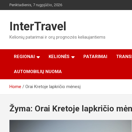
Skip
Penktadienis, 7 rugpjūčio, 2026
to
content
InterTravel
Kelionių patarimai ir orų prognozės keliaujantiems
REGIONAI
KELIONĖS
PATARIMAI
TRANS
AUTOMOBILIŲ NUOMA
Home
Orai Kretoje lapkričio mėnesį
Žyma:
Orai Kretoje lapkričio mėn