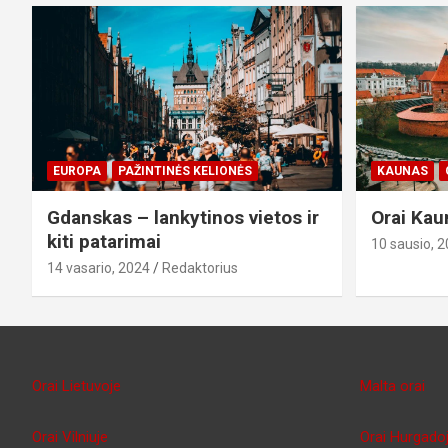
EUROPA
PAŽINTINĖS KELIONĖS
KAUNAS
Gdanskas – lankytinos vietos ir
Orai Kau
kiti patarimai
10 sausio, 
14 vasario, 2024
Redaktorius
Orai Lietuvoje
Malta orai
Orai Vilniuje
Orai Hurgado