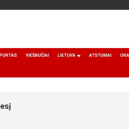
PORTAS
VIEŠBUČIAI
LIETUVA
ATSTUMAI
ORA
esį