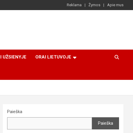
Reklama
Žymos
Apie mus
I UŽSIENYJE
ORAI LIETUVOJE
Paieška
Paieška