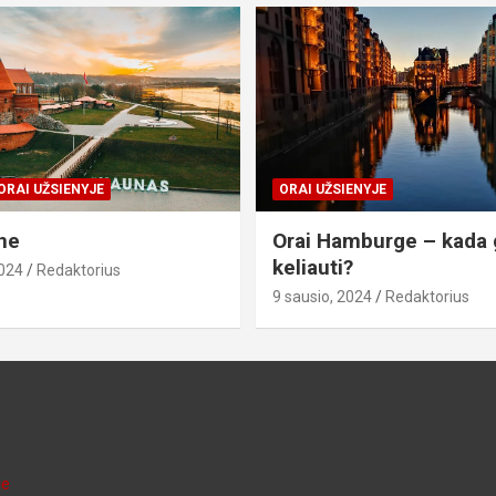
ORAI UŽSIENYJE
ORAI UŽSIENYJE
ne
Orai Hamburge – kada 
keliauti?
2024
Redaktorius
9 sausio, 2024
Redaktorius
je