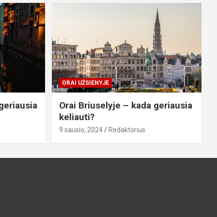
ORAI UŽSIENYJE
geriausia
Orai Briuselyje – kada geriausia
keliauti?
9 sausio, 2024
Redaktorius