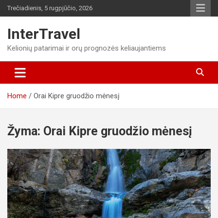
Skip
Trečiadienis, 5 rugpjūčio, 2026
to
content
InterTravel
Kelionių patarimai ir orų prognozės keliaujantiems
Home
Orai Kipre gruodžio mėnesį
Žyma:
Orai Kipre gruodžio mėnesį