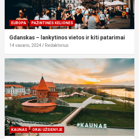
EUROPA
PAŽINTINĖS KELIONĖS
Gdanskas – lankytinos vietos ir kiti patarimai
14 vasario, 2024
Redaktorius
KAUNAS
ORAI UŽSIENYJE