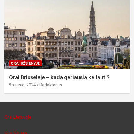
ORAI UŽSIENYJE
Orai Briuselyje – kada geriausia keliauti?
9 sausio, 2024
Redaktorius
Orai Lietuvoje
Orai Vilniuje