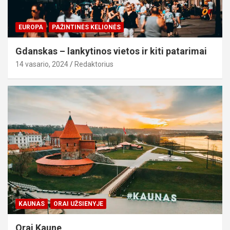
EUROPA
PAŽINTINĖS KELIONĖS
Gdanskas – lankytinos vietos ir kiti patarimai
14 vasario, 2024
Redaktorius
KAUNAS
ORAI UŽSIENYJE
Orai Kaune