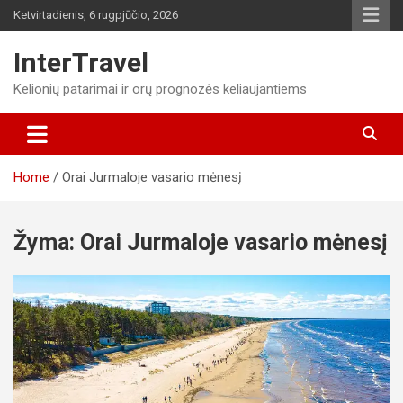
Skip
Ketvirtadienis, 6 rugpjūčio, 2026
to
content
InterTravel
Kelionių patarimai ir orų prognozės keliaujantiems
Home
Orai Jurmaloje vasario mėnesį
Žyma:
Orai Jurmaloje vasario mėnesį