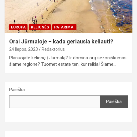
EUROPA
KELIONĖS
PATARIMAI
Orai Jūrmaloje – kada geriausia keliauti?
24 liepos, 2023
Redaktorius
Planuojate kelionę į Jurmalą? Ir domina orų sezoniškumas
šiame regione? Tuomet estate ten, kur reikia! Šiame…
Paieška
Paieška