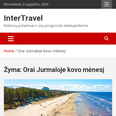
Skip
Pirmadienis, 3 rugpjūčio, 2026
to
content
InterTravel
Kelionių patarimai ir orų prognozės keliaujantiems
Home
Orai Jurmaloje kovo mėnesį
Žyma:
Orai Jurmaloje kovo mėnesį