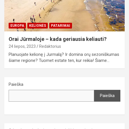
EUROPA
KELIONĖS
PATARIMAI
Orai Jūrmaloje – kada geriausia keliauti?
24 liepos, 2023
Redaktorius
Planuojate kelionę į Jurmalą? Ir domina orų sezoniškumas
šiame regione? Tuomet estate ten, kur reikia! Šiame…
Paieška
Paieška