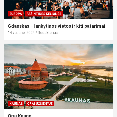
EUROPA
PAŽINTINĖS KELIONĖS
Gdanskas – lankytinos vietos ir kiti patarimai
14 vasario, 2024
Redaktorius
KAUNAS
ORAI UŽSIENYJE
Orai Kaune