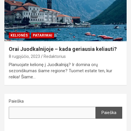
KELIONĖS
PATARIMAI
Orai Juodkalnijoje – kada geriausia keliauti?
8 rugpjūčio, 2023
Redaktorius
Planuojate kelionę į Juodkalniją? Ir domina orų
sezoniškumas šiame regione? Tuomet estate ten, kur
reikia! Šiame…
Paieška
Paieška