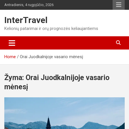
Skip
Antradienis, 4 rugpjūčio, 2026
to
content
InterTravel
Kelionių patarimai ir orų prognozės keliaujantiems
Home
Orai Juodkalnijoje vasario mėnesį
Žyma:
Orai Juodkalnijoje vasario
mėnesį