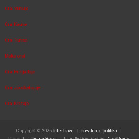
Orai Vilniuje
Orai Kaune
Orai Tunise
Malta orai
Orai Hurgadoje
Orai Juodkalnijoje
Orai Kretoje
Copyright © 2026
InterTravel
Privatumo politika
Theme by:
Theme Horse
Proudly Powered by:
WordPress