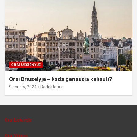
ORAI UŽSIENYJE
Orai Briuselyje – kada geriausia keliauti?
9 sausio, 2024
Redaktorius
Orai Lietuvoje
Orai Vilniuje