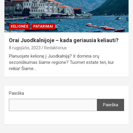
KELIONĖS
PATARIMAI
Orai Juodkalnijoje – kada geriausia keliauti?
8 rugpjūčio, 2023
Redaktorius
Planuojate kelionę į Juodkalniją? Ir domina orų
sezoniškumas šiame regione? Tuomet estate ten, kur
reikia! Šiame…
Paieška
Paieška