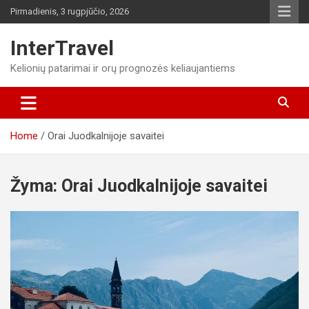
Skip
Pirmadienis, 3 rugpjūčio, 2026
to
content
InterTravel
Kelionių patarimai ir orų prognozės keliaujantiems
Home
Orai Juodkalnijoje savaitei
Žyma:
Orai Juodkalnijoje savaitei