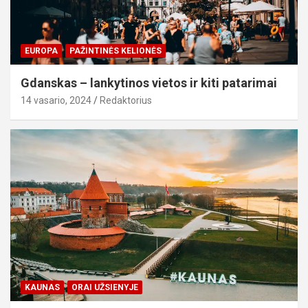
EUROPA
PAŽINTINĖS KELIONĖS
Gdanskas – lankytinos vietos ir kiti patarimai
14 vasario, 2024
Redaktorius
KAUNAS
ORAI UŽSIENYJE