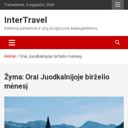
Skip
Trečiadienis, 5 rugpjūčio, 2026
to
content
InterTravel
Kelionių patarimai ir orų prognozės keliaujantiems
Home
Orai Juodkalnijoje birželio mėnesį
Žyma:
Orai Juodkalnijoje birželio
mėnesį