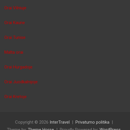
Orai Vilniuje
Orai Kaune
Orai Tunise
Malta orai
Orai Hurgadoje
Orai Juodkalnijoje
Orai Kretoje
Copyright © 2026
InterTravel
Privatumo politika
Theme by:
Theme Horse
Proudly Powered by:
WordPress