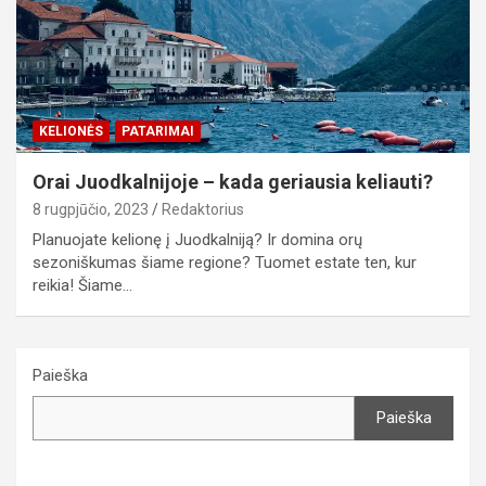
KELIONĖS
PATARIMAI
Orai Juodkalnijoje – kada geriausia keliauti?
8 rugpjūčio, 2023
Redaktorius
Planuojate kelionę į Juodkalniją? Ir domina orų
sezoniškumas šiame regione? Tuomet estate ten, kur
reikia! Šiame…
Paieška
Paieška