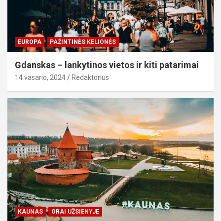
EUROPA
PAŽINTINĖS KELIONĖS
Gdanskas – lankytinos vietos ir kiti patarimai
14 vasario, 2024
Redaktorius
KAUNAS
ORAI UŽSIENYJE