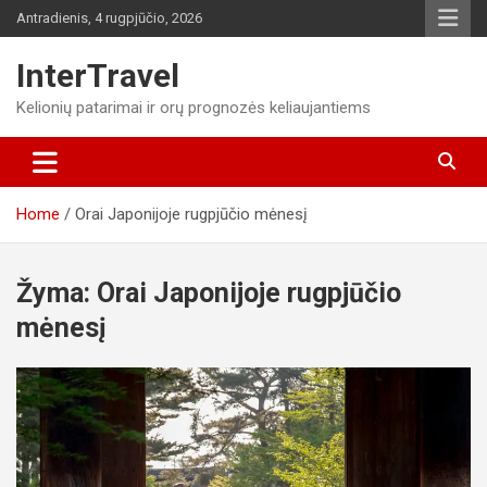
Skip
Antradienis, 4 rugpjūčio, 2026
to
content
InterTravel
Kelionių patarimai ir orų prognozės keliaujantiems
Home
Orai Japonijoje rugpjūčio mėnesį
Žyma:
Orai Japonijoje rugpjūčio
mėnesį