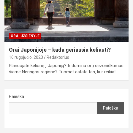
ORAI UŽSIENYJE
Orai Japonijoje – kada geriausia keliauti?
16 rugpjūčio, 2023
Redaktorius
Planuojate kelionę į Japoniją? Ir domina orų sezoniškumas
šiame Neringos regione? Tuomet estate ten, kur reikia!…
Paieška
Paieška