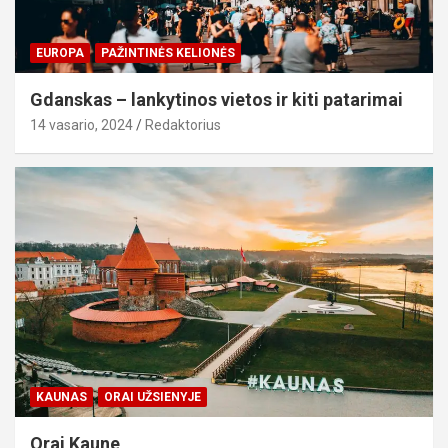
EUROPA
PAŽINTINĖS KELIONĖS
Gdanskas – lankytinos vietos ir kiti patarimai
14 vasario, 2024
Redaktorius
KAUNAS
ORAI UŽSIENYJE
Orai Kaune