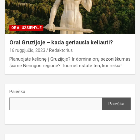
ORAI UŽSIENYJE
Orai Gruzijoje – kada geriausia keliauti?
16 rugpjūčio, 2023
Redaktorius
Planuojate kelionę į Gruzijoje? Ir domina orų sezoniškumas
šiame Neringos regione? Tuomet estate ten, kur reikia!…
Paieška
Paieška