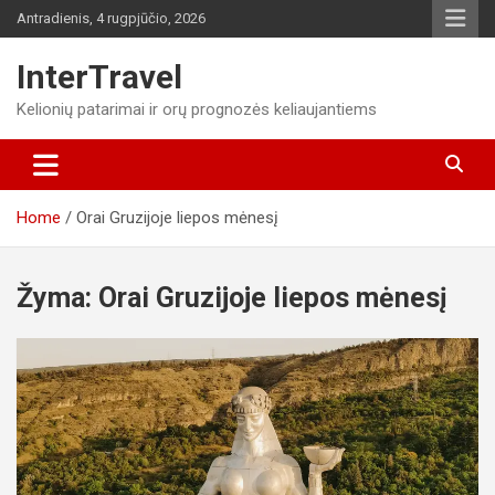
Skip
Antradienis, 4 rugpjūčio, 2026
to
content
InterTravel
Kelionių patarimai ir orų prognozės keliaujantiems
Home
Orai Gruzijoje liepos mėnesį
Žyma:
Orai Gruzijoje liepos mėnesį