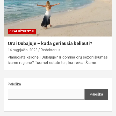
ORAI UŽSIENYJE
Orai Dubajuje – kada geriausia keliauti?
14 rugpjūčio, 2023
Redaktorius
Planuojate kelionę į Dubajuje? Ir domina orų sezoniškumas
šiame regione? Tuomet estate ten, kur reikia! Šiame…
Paieška
Paieška