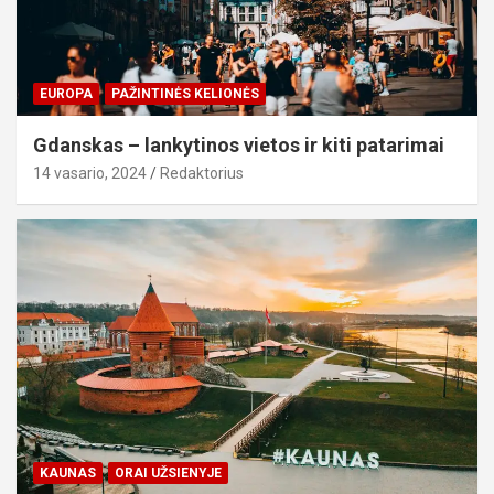
EUROPA
PAŽINTINĖS KELIONĖS
Gdanskas – lankytinos vietos ir kiti patarimai
14 vasario, 2024
Redaktorius
KAUNAS
ORAI UŽSIENYJE