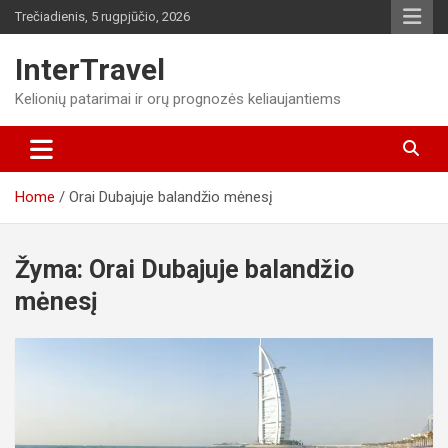
Skip
Trečiadienis, 5 rugpjūčio, 2026
to
content
InterTravel
Kelionių patarimai ir orų prognozės keliaujantiems
Home
Orai Dubajuje balandžio mėnesį
Žyma:
Orai Dubajuje balandžio
mėnesį